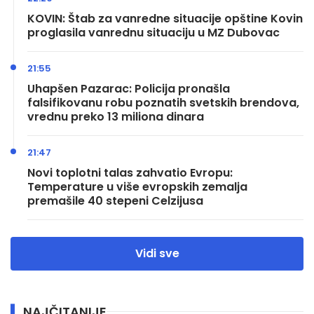
KOVIN: Štab za vanredne situacije opštine Kovin
proglasila vanrednu situaciju u MZ Dubovac
21:55
Uhapšen Pazarac: Policija pronašla
falsifikovanu robu poznatih svetskih brendova,
vrednu preko 13 miliona dinara
21:47
Novi toplotni talas zahvatio Evropu:
Temperature u više evropskih zemalja
premašile 40 stepeni Celzijusa
Vidi sve
NAJČITANIJE