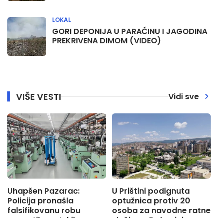
LOKAL
GORI DEPONIJA U PARAĆINU I JAGODINA
PREKRIVENA DIMOM (VIDEO)
VIŠE VESTI
Vidi sve
Uhapšen Pazarac:
U Prištini podignuta
Policija pronašla
optužnica protiv 20
falsifikovanu robu
osoba za navodne ratne