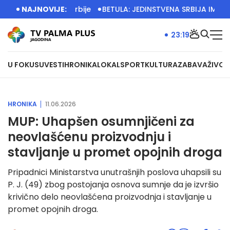
elje privrede Srbije
NAJNOVIJE:
BETULA: JEDINSTVENA SRBIJA IMA VELI
23:19
U FOKUSU
VESTI
HRONIKA
LOKAL
SPORT
KULTURA
ZABAVA
ŽIVOT
HRONIKA
11.06.2026
MUP: Uhapšen osumnjičeni za
neovlašćenu proizvodnju i
stavljanje u promet opojnih droga
Pripadnici Ministarstva unutrašnjih poslova uhapsili su
P. J. (49) zbog postojanja osnova sumnje da je izvršio
krivično delo neovlašćena proizvodnja i stavljanje u
promet opojnih droga.