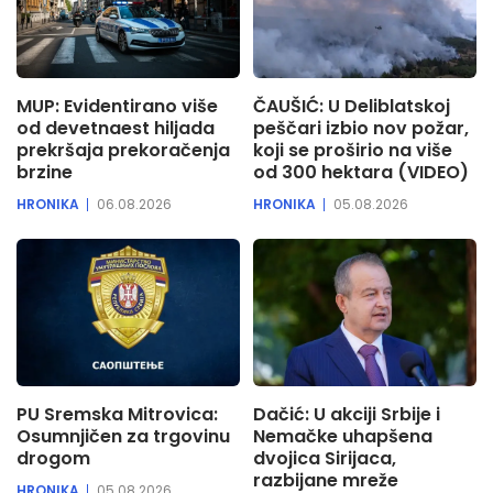
MUP: Evidentirano više
ČAUŠIĆ: U Deliblatskoj
od devetnaest hiljada
peščari izbio nov požar,
prekršaja prekoračenja
koji se proširio na više
brzine
od 300 hektara (VIDEO)
HRONIKA
06.08.2026
HRONIKA
05.08.2026
PU Sremska Mitrovica:
Dačić: U akciji Srbije i
Osumnjičen za trgovinu
Nemačke uhapšena
drogom
dvojica Sirijaca,
razbijane mreže
HRONIKA
05.08.2026