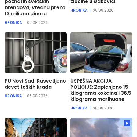
poznatih svetskih
zločine u Đakovici
brendova, vrednu preko
HRONIKA
06.08.2026
13 miliona dinara
HRONIKA
06.08.2026
PU Novi Sad: Rasvetljeno
USPEŠNA AKCIJA
devet teških krađa
POLICIJE: Zaplenjeno 15
kilograma kokaina i 36,5
HRONIKA
06.08.2026
kilograma marihuane
HRONIKA
06.08.2026