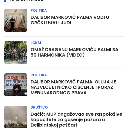
POLITIKA
DALIBOR MARKOVIĆ PALMA VODI U
GRČKU 500 LJUDI
LOKAL
OMAŽ DRAGANU MARKOVIĆU PALMI SA
50 HARMONIKA (VIDEO)
POLITIKA
DALIBOR MARKOVIĆ PALMA: OLUJA JE
NAJVEĆE ETNIČKO ČIŠĆENJE I PORAZ
MEĐUNARODNOG PRAVA
DRUŠTVO
Dačić: MUP angažovao sve raspoložive
kapacitete za gašenje požara u
Deliblatskoj peščari