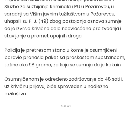
Službe za suzbijanje kriminala i PU u Požarevcu, u
saradnji sa Višim javnim tužilaštvom u Požarevcu,
uhapsili su P. J. (49) zbog postojanja osnova sumnje
da je izvršio krivično delo neovlašćena proizvodnja i
stavljanje u promet opojnih droga.
Policija je pretresom stana u kome je osumnjičeni
boravio pronašla paket sa praškastom supstancom,
težine oko 98 grama, za koju se sumnja da je kokain.
Osumnjičenom je određeno zadržavanje do 48 sati i,
uz krivičnu prijavu, biće sproveden u nadležno
tužilaštvo.