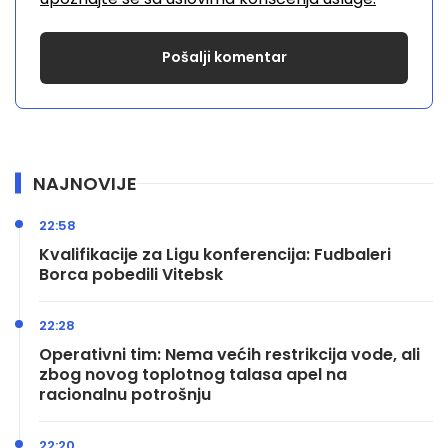
NAJNOVIJE
22:58
Kvalifikacije za Ligu konferencija: Fudbaleri
Borca pobedili Vitebsk
22:28
Operativni tim: Nema većih restrikcija vode, ali
zbog novog toplotnog talasa apel na
racionalnu potrošnju
22:20