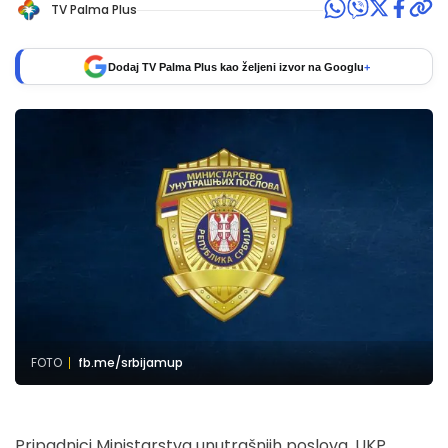
TV Palma Plus
Dodaj TV Palma Plus kao željeni izvor na Googlu
+
FOTO
fb.me/srbijamup
Pripadnici Ministarstva unutrašnjih poslova, UKP,