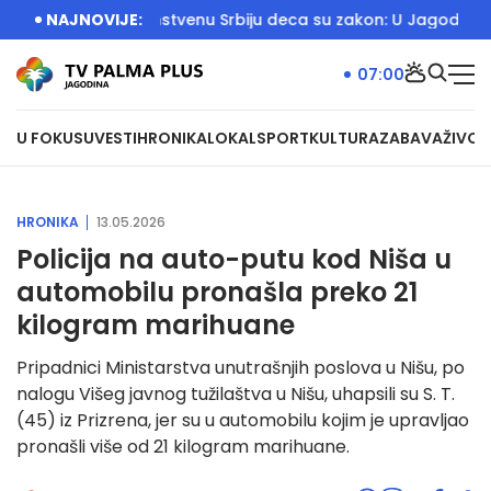
rbija
NAJNOVIJE:
Za Jedinstvenu Srbiju deca su zakon: U Jagodini otvor
07:00
U FOKUSU
VESTI
HRONIKA
LOKAL
SPORT
KULTURA
ZABAVA
ŽIVOT
HRONIKA
13.05.2026
Policija na auto-putu kod Niša u
automobilu pronašla preko 21
kilogram marihuane
Pripadnici Ministarstva unutrašnjih poslova u Nišu, po
nalogu Višeg javnog tužilaštva u Nišu, uhapsili su S. T.
(45) iz Prizrena, jer su u automobilu kojim je upravljao
pronašli više od 21 kilogram marihuane.