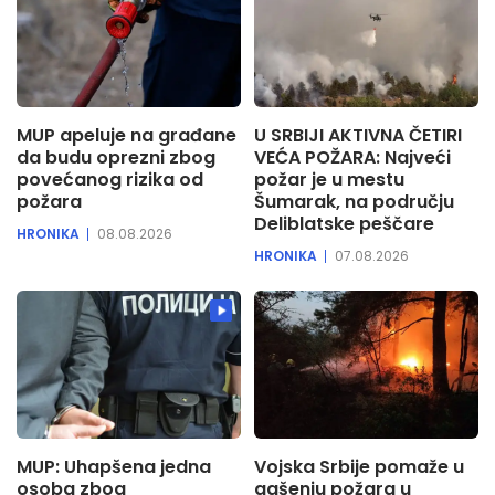
MUP apeluje na građane
U SRBIJI AKTIVNA ČETIRI
da budu oprezni zbog
VEĆA POŽARA: Najveći
povećanog rizika od
požar je u mestu
požara
Šumarak, na području
Deliblatske peščare
HRONIKA
08.08.2026
HRONIKA
07.08.2026
MUP: Uhapšena jedna
Vojska Srbije pomaže u
osoba zbog
gašenju požara u