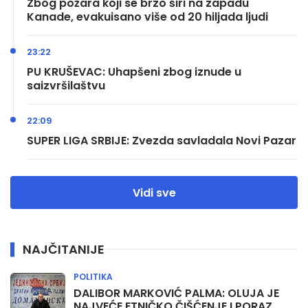
Zbog požara koji se brzo širi na zapadu
Kanade, evakuisano više od 20 hiljada ljudi
23:22
PU KRUŠEVAC: Uhapšeni zbog iznude u
saizvršilaštvu
22:09
SUPER LIGA SRBIJE: Zvezda savladala Novi Pazar
Vidi sve
NAJČITANIJE
POLITIKA
DALIBOR MARKOVIĆ PALMA: OLUJA JE
NAJVEĆE ETNIČKO ČIŠĆENJE I PORAZ