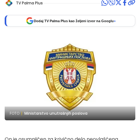
TV Palma Plus
Dodaj TV Palma Plus kao željeni izvor na Googlu
+
FOTO
Ministarstvo unutrašnjih poslova
On je osumnjičen za krivično delo neovlašćena