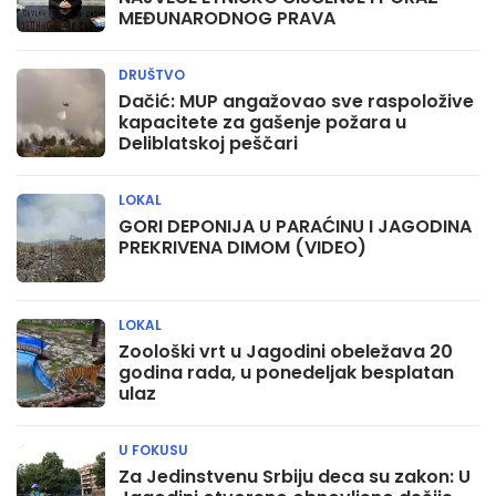
MEĐUNARODNOG PRAVA
DRUŠTVO
Dačić: MUP angažovao sve raspoložive
kapacitete za gašenje požara u
Deliblatskoj peščari
LOKAL
GORI DEPONIJA U PARAĆINU I JAGODINA
PREKRIVENA DIMOM (VIDEO)
LOKAL
Zoološki vrt u Jagodini obeležava 20
godina rada, u ponedeljak besplatan
ulaz
U FOKUSU
Za Jedinstvenu Srbiju deca su zakon: U