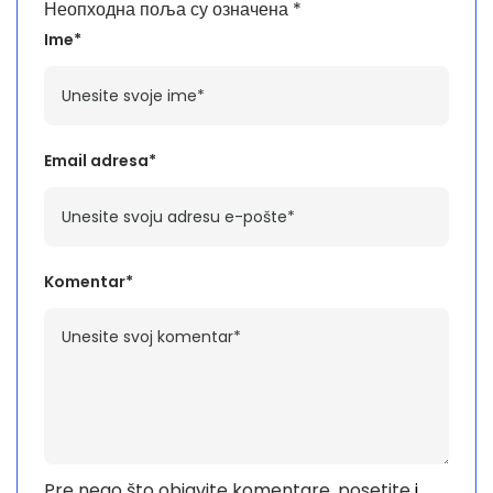
Неопходна поља су означена
*
Ime*
Email adresa*
Komentar*
Pre nego što objavite komentare, posetite
i