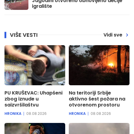
Jagodini otvoreno obnovljeno dečije
igralište
VIŠE VESTI
Vidi sve
PU KRUŠEVAC: Uhapšeni
Na teritoriji Srbije
zbog iznude u
aktivno šest požara na
saizvršilaštvu
otvorenom prostoru
HRONIKA
08.08.2026
HRONIKA
08.08.2026