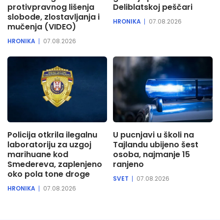
protivpravnog lišenja
Deliblatskoj peščari
slobode, zlostavljanja i
HRONIKA
07.08.2026
mučenja (VIDEO)
HRONIKA
07.08.2026
Policija otkrila ilegalnu
U pucnjavi u školi na
laboratoriju za uzgoj
Tajlandu ubijeno šest
marihuane kod
osoba, najmanje 15
Smedereva, zaplenjeno
ranjeno
oko pola tone droge
SVET
07.08.2026
HRONIKA
07.08.2026