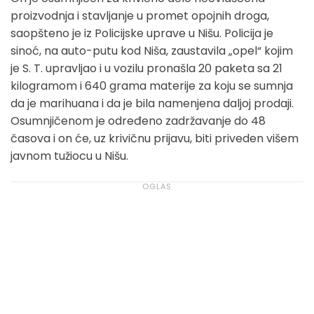
proizvodnja i stavljanje u promet opojnih droga,
saopšteno je iz Policijske uprave u Nišu. Policija je
sinoć, na auto-putu kod Niša, zaustavila „opel“ kojim
je S. T. upravljao i u vozilu pronašla 20 paketa sa 21
kilogramom i 640 grama materije za koju se sumnja
da je marihuana i da je bila namenjena daljoj prodaji.
Osumnjičenom je određeno zadržavanje do 48
časova i on će, uz krivičnu prijavu, biti priveden višem
javnom tužiocu u Nišu.