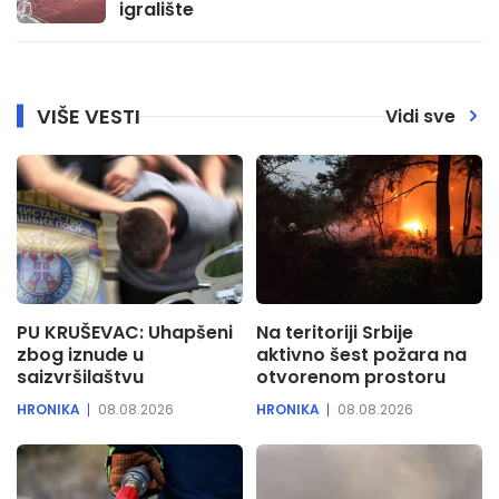
igralište
VIŠE VESTI
Vidi sve
PU KRUŠEVAC: Uhapšeni
Na teritoriji Srbije
zbog iznude u
aktivno šest požara na
saizvršilaštvu
otvorenom prostoru
HRONIKA
08.08.2026
HRONIKA
08.08.2026