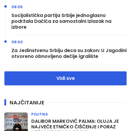
08:05
Socijalistička partija Srbije jednoglasno
podržala Dačića za samostalni izlazak na
izbore
08:00
Za Jedinstvenu Srbiju deca su zakon: U Jagodini
otvoreno obnovljeno dečije igralište
Vidi sve
NAJČITANIJE
POLITIKA
DALIBOR MARKOVIĆ PALMA: OLUJA JE
NAJVEĆE ETNIČKO ČIŠĆENJE I PORAZ