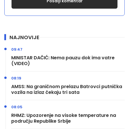
NAJNOVIJE
09:47
MINISTAR DAČIĆ: Nema pauzu dok ima vatre
(VIDEO)
08:19
AMSS: Na graničnom prelazu Batrovci putnička
vozila na izlaz čekaju tri sata
08:05
RHMZ: Upozorenje na visoke temperature na
području Republike Srbije