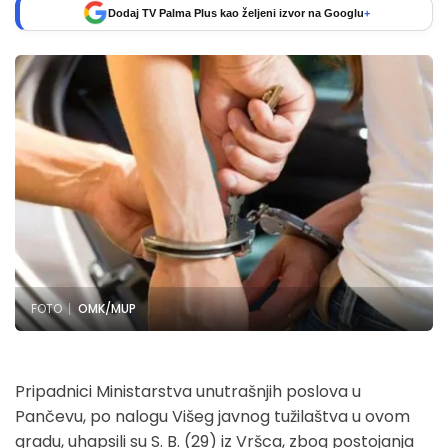
Dodaj TV Palma Plus kao željeni izvor na Googlu
+
FOTO
OMK/MUP
Pripadnici Ministarstva unutrašnjih poslova u
Pančevu, po nalogu Višeg javnog tužilaštva u ovom
gradu, uhapsili su S. B. (29) iz Vršca, zbog postojanja