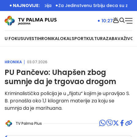
spred Palate Srbija
NAJNOVIJE:
Za Jedinstvenu Srbiju deca su zakon: U 
10:27
U FOKUSU
VESTI
HRONIKA
LOKAL
SPORT
KULTURA
ZABAVA
ŽIVOT
HRONIKA
03.07.2026
PU Pančevo: Uhapšen zbog
sumnje da je trgovao drogom
Kriminalistička policija je u „fijatu“ kojim je upravljao S.
B. pronašla oko 1,1 kilogram materije za koju se
sumnja da je marihuana.
TV Palma Plus