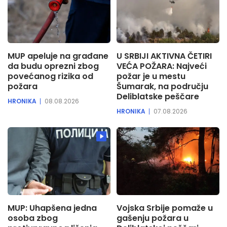
MUP apeluje na građane
U SRBIJI AKTIVNA ČETIRI
da budu oprezni zbog
VEĆA POŽARA: Najveći
povećanog rizika od
požar je u mestu
požara
Šumarak, na području
Deliblatske peščare
HRONIKA
08.08.2026
HRONIKA
07.08.2026
MUP: Uhapšena jedna
Vojska Srbije pomaže u
osoba zbog
gašenju požara u