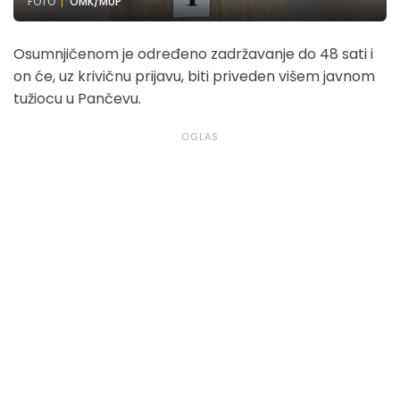
FOTO
OMK/MUP
Osumnjičenom je određeno zadržavanje do 48 sati i
on će, uz krivičnu prijavu, biti priveden višem javnom
tužiocu u Pančevu.