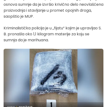
osnova sumnje da je izvršio krivično delo neovlašćena
proizvodnja i stavljanje u promet opojnih droga,
saopštio je MUP.
Kriminalistička policija je u „fijatu“ kojim je upravljao S.
B. pronašla oko 1,1 kilogram materije za koju se
sumnja da je marihuana.