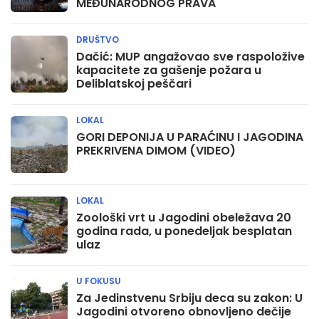
MEĐUNARODNOG PRAVA
DRUŠTVO
Dačić: MUP angažovao sve raspoložive
kapacitete za gašenje požara u
Deliblatskoj peščari
LOKAL
GORI DEPONIJA U PARAĆINU I JAGODINA
PREKRIVENA DIMOM (VIDEO)
LOKAL
Zoološki vrt u Jagodini obeležava 20
godina rada, u ponedeljak besplatan
ulaz
U FOKUSU
Za Jedinstvenu Srbiju deca su zakon: U
Jagodini otvoreno obnovljeno dečije