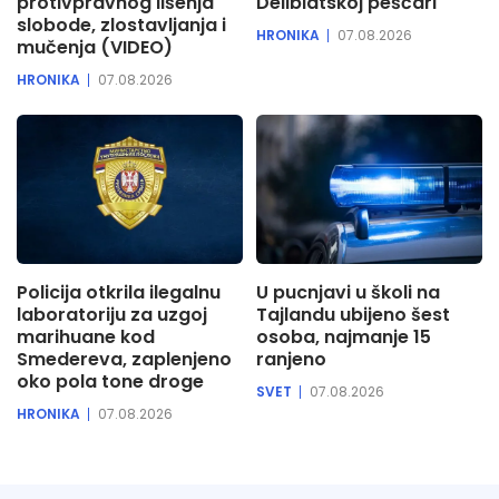
protivpravnog lišenja
Deliblatskoj peščari
slobode, zlostavljanja i
HRONIKA
07.08.2026
mučenja (VIDEO)
HRONIKA
07.08.2026
Policija otkrila ilegalnu
U pucnjavi u školi na
laboratoriju za uzgoj
Tajlandu ubijeno šest
marihuane kod
osoba, najmanje 15
Smedereva, zaplenjeno
ranjeno
oko pola tone droge
SVET
07.08.2026
HRONIKA
07.08.2026