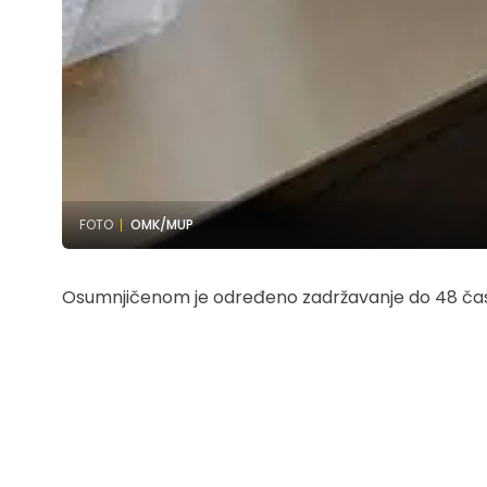
FOTO
OMK/MUP
Osumnjičenom je određeno zadržavanje do 48 časova