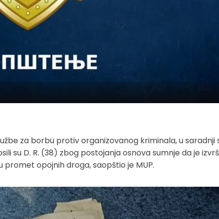
Službe za borbu protiv organizovanog kriminala, u saradnji 
sili su D. R. (38) zbog postojanja osnova sumnje da je izvrš
 u promet opojnih droga, saopštio je MUP.