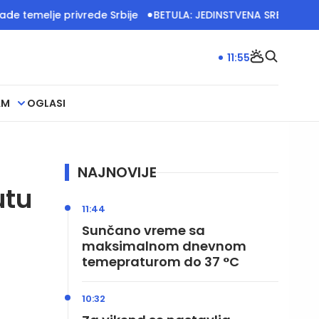
privrede Srbije
BETULA: JEDINSTVENA SRBIJA IMA VELIKO P
11:55
AM
OGLASI
NAJNOVIJE
utu
11:44
Sunčano vreme sa
maksimalnom dnevnom
temepraturom do 37 °C
10:32