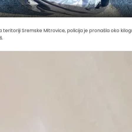
 teritoriji Sremske Mitrovice, policija je pronašla oko kilo
š.