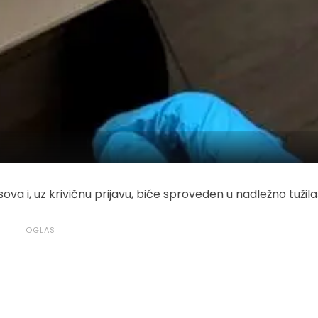
 i, uz krivičnu prijavu, biće sproveden u nadležno tužila