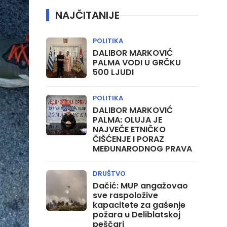
NAJČITANIJE
POLITIKA
DALIBOR MARKOVIĆ
PALMA VODI U GRČKU
500 LJUDI
POLITIKA
DALIBOR MARKOVIĆ
PALMA: OLUJA JE
NAJVEĆE ETNIČKO
ČIŠĆENJE I PORAZ
MEĐUNARODNOG PRAVA
DRUŠTVO
Dačić: MUP angažovao
sve raspoložive
kapacitete za gašenje
požara u Deliblatskoj
peščari