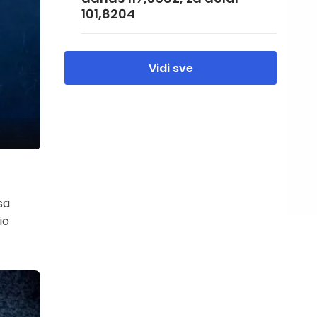
101,8204
Vidi sve
sa
io