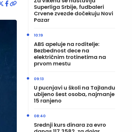
Za vikend se nastavlja
Superliga Srbije, fudbaleri
Crvene zvezde dočekuju Novi
Pazar
10:19
ABS apeluje na roditelje:
Bezbednost dece na
električnim trotinetima na
prvom mestu
09:13
U pucnjavi u školi na Tajlandu
ubijeno šest osoba, najmanje
15 ranjeno
08:40
Srednji kurs dinara za evro
danas 117,3582, za dolar