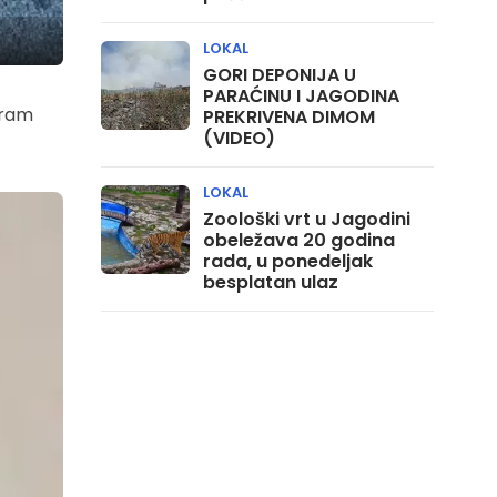
LOKAL
GORI DEPONIJA U
PARAĆINU I JAGODINA
gram
PREKRIVENA DIMOM
(VIDEO)
LOKAL
Zoološki vrt u Jagodini
obeležava 20 godina
rada, u ponedeljak
besplatan ulaz