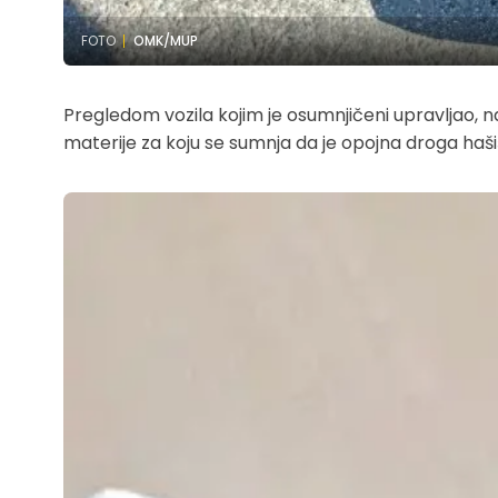
FOTO
OMK/MUP
Pregledom vozila kojim je osumnjičeni upravljao, na
materije za koju se sumnja da je opojna droga haši