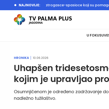
ačić dočekali vatrogasce-spasioce koji su pomagali u gašenju
NAJNOVIJE:
U FOKUSU
VE
HRONIKA
10.06.2026
Uhapšen tridesetosm
kojim je upravljao p
Osumnjičenom je određeno zadržavanje do 48
nadležno tužilaštvo.