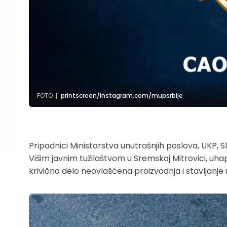
FOTO
printscreen/instagram.com/mupsrbije
Pripadnici Ministarstva unutrašnjih poslova, UKP, 
Višim javnim tužilaštvom u Sremskoj Mitrovici, uhap
krivično delo neovlašćena proizvodnja i stavljanje