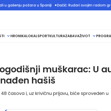
 požara u Španiji
Dačić: Rudari svojim radom grade temelje 
STI
HRONIKA
LOKAL
SPORT
KULTURA
ZABAVA
ŽIVOT
PROGR
ogodišnji muškarac: U a
ronađen hašiš
 časova i, uz krivičnu prijavu, biće sproveden u