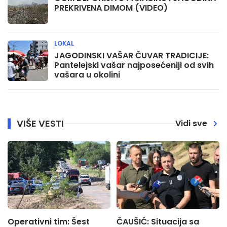
PREKRIVENA DIMOM (VIDEO)
LOKAL
JAGODINSKI VAŠAR ČUVAR TRADICIJE:
Pantelejski vašar najposećeniji od svih
vašara u okolini
VIŠE VESTI
Vidi sve
Operativni tim: Šest
ČAUŠIĆ: Situacija sa