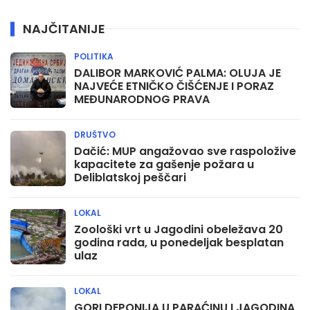
NAJČITANIJE
POLITIKA
DALIBOR MARKOVIĆ PALMA: OLUJA JE
NAJVEĆE ETNIČKO ČIŠĆENJE I PORAZ
MEĐUNARODNOG PRAVA
DRUŠTVO
Dačić: MUP angažovao sve raspoložive
kapacitete za gašenje požara u
Deliblatskoj peščari
LOKAL
Zoološki vrt u Jagodini obeležava 20
godina rada, u ponedeljak besplatan
ulaz
LOKAL
GORI DEPONIJA U PARAĆINU I JAGODINA