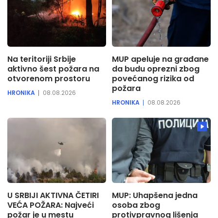
Na teritoriji Srbije
MUP apeluje na građane
aktivno šest požara na
da budu oprezni zbog
otvorenom prostoru
povećanog rizika od
požara
HRONIKA
08.08.2026
HRONIKA
08.08.2026
U SRBIJI AKTIVNA ČETIRI
MUP: Uhapšena jedna
VEĆA POŽARA: Najveći
osoba zbog
požar je u mestu
protivpravnog lišenja