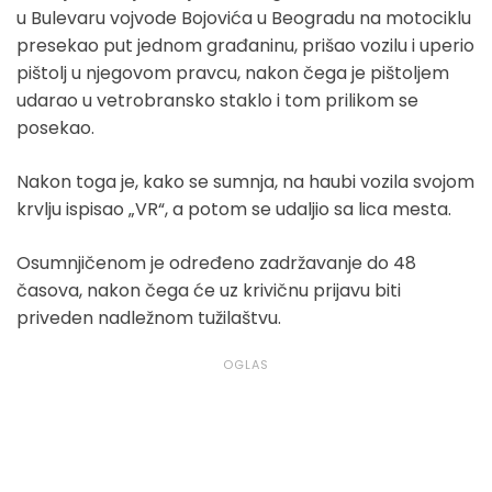
u Bulevaru vojvode Bojovića u Beogradu na motociklu
presekao put jednom građaninu, prišao vozilu i uperio
pištolj u njegovom pravcu, nakon čega je pištoljem
udarao u vetrobransko staklo i tom prilikom se
posekao.
Nakon toga je, kako se sumnja, na haubi vozila svojom
krvlju ispisao „VR“, a potom se udaljio sa lica mesta.
Osumnjičenom je određeno zadržavanje do 48
časova, nakon čega će uz krivičnu prijavu biti
priveden nadležnom tužilaštvu.