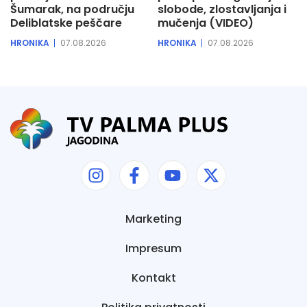
Šumarak, na području
slobode, zlostavljanja i
Deliblatske peščare
mučenja (VIDEO)
HRONIKA
07.08.2026
HRONIKA
07.08.2026
Marketing
Impresum
Kontakt