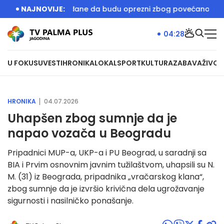
 apeluje na građane da budu oprezni zbog povećanog rizika
NAJNOVIJE:
04:28
U FOKUSU
VESTI
HRONIKA
LOKAL
SPORT
KULTURA
ZABAVA
ŽIVOT
HRONIKA
04.07.2026
Uhapšen zbog sumnje da je
napao vozača u Beogradu
Pripadnici MUP-a, UKP-a i PU Beograd, u saradnji sa
BIA i Prvim osnovnim javnim tužilaštvom, uhapsili su N.
M. (31) iz Beograda, pripadnika „vračarskog klana“,
zbog sumnje da je izvršio krivična dela ugrožavanje
sigurnosti i nasilničko ponašanje.