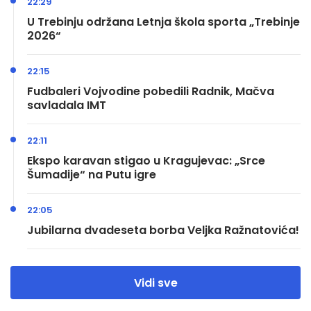
22:29
U Trebinju održana Letnja škola sporta „Trebinje
2026“
22:15
Fudbaleri Vojvodine pobedili Radnik, Mačva
savladala IMT
22:11
Ekspo karavan stigao u Kragujevac: „Srce
Šumadije“ na Putu igre
22:05
Jubilarna dvadeseta borba Veljka Ražnatovića!
Vidi sve