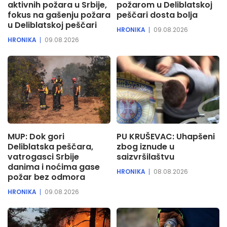
aktivnih požara u Srbije,
požarom u Deliblatskoj
fokus na gašenju požara
peščari dosta bolja
u Deliblatskoj peščari
HRONIKA
09.08.2026
HRONIKA
09.08.2026
MUP: Dok gori
PU KRUŠEVAC: Uhapšeni
Deliblatska peščara,
zbog iznude u
vatrogasci Srbije
saizvršilaštvu
danima i noćima gase
HRONIKA
08.08.2026
požar bez odmora
HRONIKA
09.08.2026