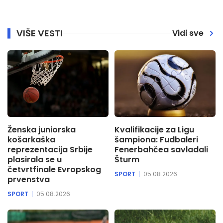
VIŠE VESTI
Vidi sve
Ženska juniorska
Kvalifikacije za Ligu
košarkaška
šampiona: Fudbaleri
reprezentacija Srbije
Fenerbahčea savladali
plasirala se u
Šturm
četvrtfinale Evropskog
SPORT
05.08.2026
prvenstva
SPORT
05.08.2026