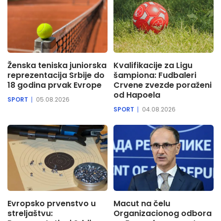
Ženska teniska juniorska
Kvalifikacije za Ligu
reprezentacija Srbije do
šampiona: Fudbaleri
18 godina prvak Evrope
Crvene zvezde poraženi
od Hapoela
SPORT
05.08.2026
SPORT
04.08.2026
Evropsko prvenstvo u
Macut na čelu
streljaštvu:
Organizacionog odbora