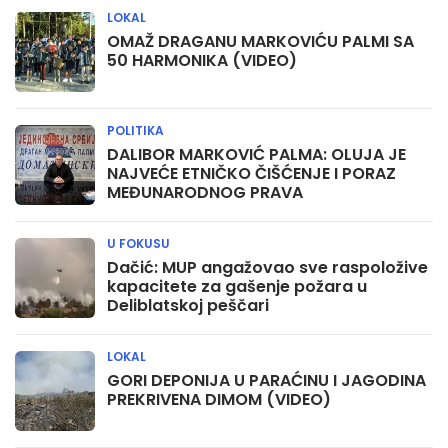
LOKAL
OMAŽ DRAGANU MARKOVIĆU PALMI SA
50 HARMONIKA (VIDEO)
POLITIKA
DALIBOR MARKOVIĆ PALMA: OLUJA JE
NAJVEĆE ETNIČKO ČIŠĆENJE I PORAZ
MEĐUNARODNOG PRAVA
U FOKUSU
Dačić: MUP angažovao sve raspoložive
kapacitete za gašenje požara u
Deliblatskoj peščari
LOKAL
GORI DEPONIJA U PARAĆINU I JAGODINA
PREKRIVENA DIMOM (VIDEO)