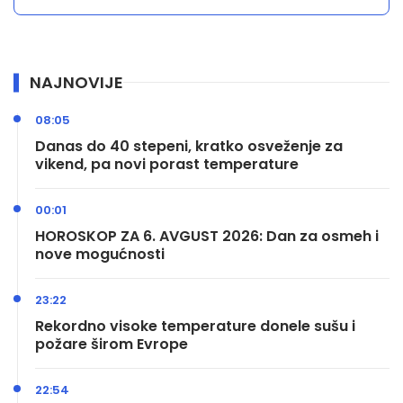
NAJNOVIJE
08:05
Danas do 40 stepeni, kratko osveženje za
vikend, pa novi porast temperature
00:01
HOROSKOP ZA 6. AVGUST 2026: Dan za osmeh i
nove mogućnosti
23:22
Rekordno visoke temperature donele sušu i
požare širom Evrope
22:54