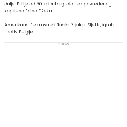
dalje. BiH je od 50. minuta igrala bez povređenog
kapitena Edina Džeka.
Amerikanci će u osmini finala, 7. jula u Sijetlu, igrati
protiv Belgije.