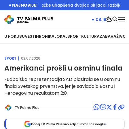
akciji Srbije i Nemačke uhapšena dvojica Sirijaca, razbijane mr
NAJNOVIJE:
08:18
U FOKUSU
VESTI
HRONIKA
LOKAL
SPORT
KULTURA
ZABAVA
ŽIVOT
SPORT
02.07.2026
Amerikanci prošli u osminu finala
Fudbalska reprezentacija SAD plasirala se u osminu
finala Svetskog prvenstva, jer je savladala Bosnu i
Hercegovinu rezultatom 2:0.
TV Palma Plus
Dodaj TV Palma Plus kao željeni izvor na Googlu
+