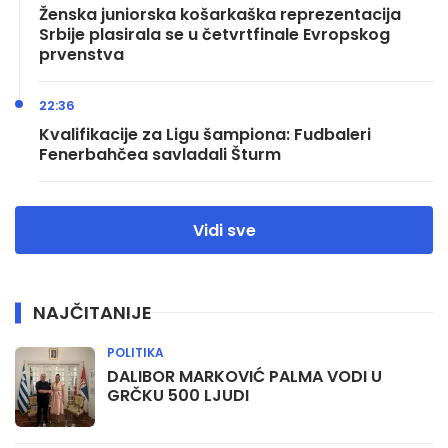
Ženska juniorska košarkaška reprezentacija
Srbije plasirala se u četvrtfinale Evropskog
prvenstva
22:36
Kvalifikacije za Ligu šampiona: Fudbaleri
Fenerbahčea savladali Šturm
Vidi sve
NAJČITANIJE
POLITIKA
DALIBOR MARKOVIĆ PALMA VODI U
GRČKU 500 LJUDI