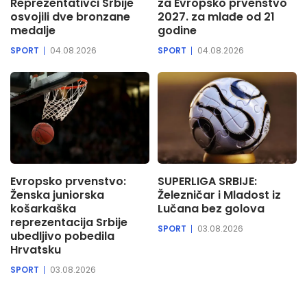
Reprezentativci Srbije
za Evropsko prvenstvo
osvojili dve bronzane
2027. za mlađe od 21
medalje
godine
SPORT
04.08.2026
SPORT
04.08.2026
Evropsko prvenstvo:
SUPERLIGA SRBIJE:
Ženska juniorska
Železničar i Mladost iz
košarkaška
Lučana bez golova
reprezentacija Srbije
SPORT
03.08.2026
ubedljivo pobedila
Hrvatsku
SPORT
03.08.2026