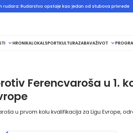
 Rudarstvo opstaje kao jedan od stubova privrede
ĐEDOVIĆ
STI
HRONIKA
LOKAL
SPORT
KULTURA
ZABAVA
ŽIVOT
PROGR
rotiv Ferencvaroša u 1. k
Evrope
aroša u prvom kolu kvalifikacija za Ligu Evrope, o