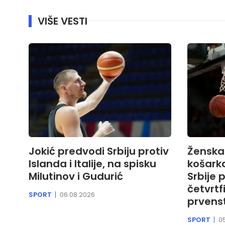
VIŠE VESTI
Jokić predvodi Srbiju protiv
Ženska 
Islanda i Italije, na spisku
košark
Milutinov i Gudurić
Srbije 
četvrtf
SPORT
06.08.2026
prvens
SPORT
0