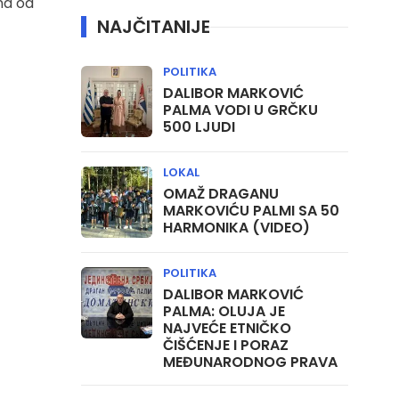
na od
NAJČITANIJE
POLITIKA
DALIBOR MARKOVIĆ
PALMA VODI U GRČKU
500 LJUDI
LOKAL
OMAŽ DRAGANU
MARKOVIĆU PALMI SA 50
HARMONIKA (VIDEO)
POLITIKA
DALIBOR MARKOVIĆ
PALMA: OLUJA JE
NAJVEĆE ETNIČKO
ČIŠĆENJE I PORAZ
MEĐUNARODNOG PRAVA