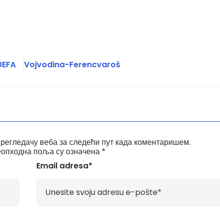
UEFA
Vojvodina-Ferencvaroš
прегледачу веба за следећи пут када коментаришем.
опходна поља су означена
*
Email adresa*