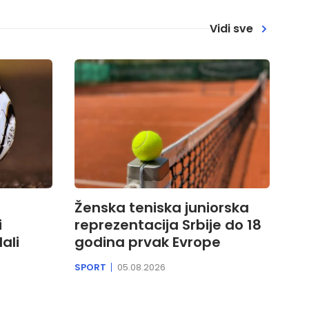
Vidi sve
Ženska teniska juniorska
i
reprezentacija Srbije do 18
ali
godina prvak Evrope
SPORT
05.08.2026