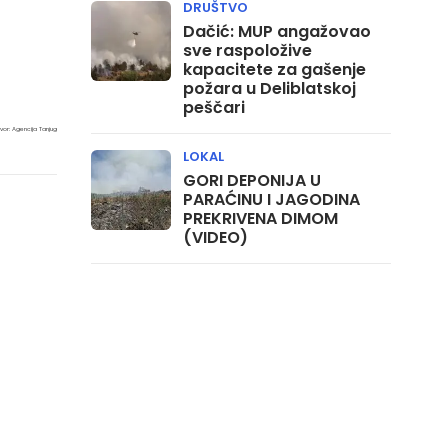
DRUŠTVO
Dačić: MUP angažovao
sve raspoložive
kapacitete za gašenje
požara u Deliblatskoj
peščari
zvor: Agencija Tanjug
LOKAL
GORI DEPONIJA U
PARAĆINU I JAGODINA
PREKRIVENA DIMOM
(VIDEO)