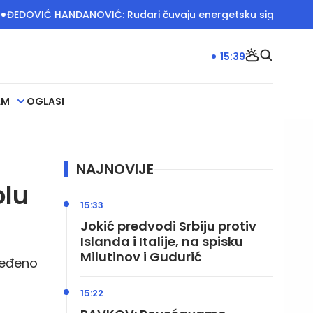
 HANDANOVIĆ: Rudari čuvaju energetsku sigurnost Srbije
D
15:39
AM
OGLASI
NAJNOVIJE
olu
15:33
Jokić predvodi Srbiju protiv
Islanda i Italije, na spisku
Milutinov i Gudurić
dređeno
15:22