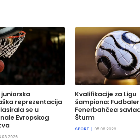
juniorska
Kvalifikacije za Ligu
aška reprezentacija
šampiona: Fudbaler
plasirala se u
Fenerbahčea savlad
inale Evropskog
Šturm
tva
SPORT
05.08.2026
5.08.2026