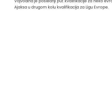
Vojvodina je poslednji put kvalifikacije za neko e
Ajaksa u drugom kolu kvalifikacija za Ligu Evrope.