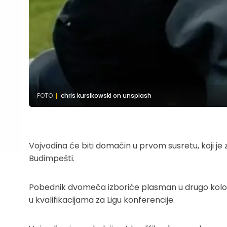
FOTO
chris kursikowski on unsplash
Vojvodina će biti domaćin u prvom susretu, koji je 
Budimpešti.
Pobednik dvomeča izboriće plasman u drugo kolo kv
u kvalifikacijama za Ligu konferencije.