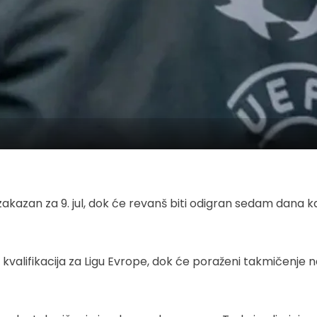
zakazan za 9. jul, dok će revanš biti odigran sedam dana ka
alifikacija za Ligu Evrope, dok će poraženi takmičenje na