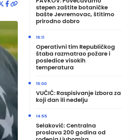
PAVKOV: Povećavamo
stepen zaštite botaničke
bašte Jevremovac, štitimo
prirodno dobro
15:11
Operativni tim Republičkog
štaba razmatrao požare i
posledice visokih
temperatura
15:00
VUČIĆ: Raspisivanje izbora za
koji dan ili nedelju
14:55
Selaković: Centralna
proslava 200 godina od
rođenja Ljubomira