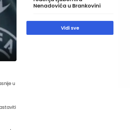
Nenadovića u Brankovini
Vidi sve
snije u
staviti