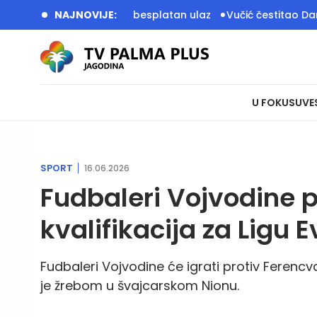
da, u ponedeljak besplatan ulaz
NAJNOVIJE:
Vučić čestitao Dan rudara:
U FOKUSU
VE
SPORT
16.06.2026
Fudbaleri Vojvodine p
kvalifikacija za Ligu 
Fudbaleri Vojvodine će igrati protiv Ferencv
je žrebom u švajcarskom Nionu.