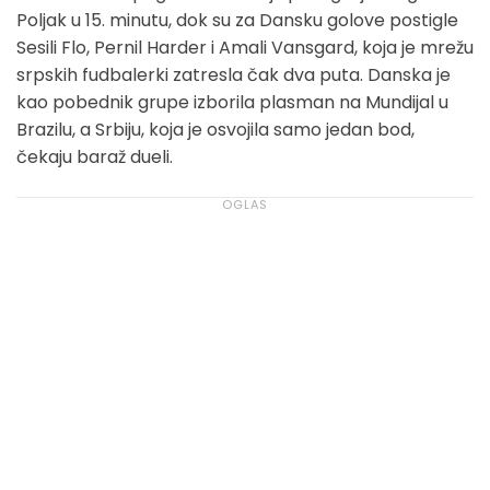
Poljak u 15. minutu, dok su za Dansku golove postigle
Sesili Flo, Pernil Harder i Amali Vansgard, koja je mrežu
srpskih fudbalerki zatresla čak dva puta. Danska je
kao pobednik grupe izborila plasman na Mundijal u
Brazilu, a Srbiju, koja je osvojila samo jedan bod,
čekaju baraž dueli.