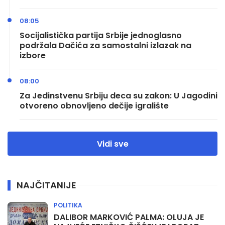
08:05
Socijalistička partija Srbije jednoglasno
podržala Dačića za samostalni izlazak na
izbore
08:00
Za Jedinstvenu Srbiju deca su zakon: U Jagodini
otvoreno obnovljeno dečije igralište
Vidi sve
NAJČITANIJE
POLITIKA
DALIBOR MARKOVIĆ PALMA: OLUJA JE