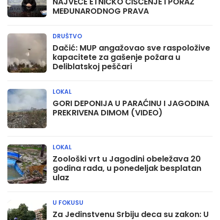
NAJVEĆE ETNIČKO ČIŠĆENJE I PORAZ
MEĐUNARODNOG PRAVA
DRUŠTVO
Dačić: MUP angažovao sve raspoložive
kapacitete za gašenje požara u
Deliblatskoj peščari
LOKAL
GORI DEPONIJA U PARAĆINU I JAGODINA
PREKRIVENA DIMOM (VIDEO)
LOKAL
Zoološki vrt u Jagodini obeležava 20
godina rada, u ponedeljak besplatan
ulaz
U FOKUSU
Za Jedinstvenu Srbiju deca su zakon: U