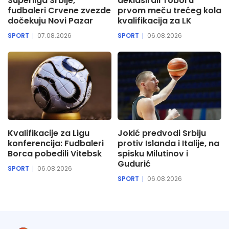
Superliga Srbije,
deklasirali Tobol u
fudbaleri Crvene zvezde
prvom meču trećeg kola
dočekuju Novi Pazar
kvalifikacija za LK
SPORT
07.08.2026
SPORT
06.08.2026
Kvalifikacije za Ligu
Jokić predvodi Srbiju
konferencija: Fudbaleri
protiv Islanda i Italije, na
Borca pobedili Vitebsk
spisku Milutinov i
Gudurić
SPORT
06.08.2026
SPORT
06.08.2026