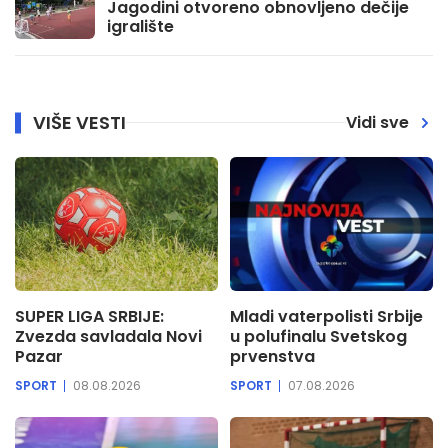
Jagodini otvoreno obnovljeno dečije
igralište
VIŠE VESTI
Vidi sve
SUPER LIGA SRBIJE:
Mladi vaterpolisti Srbije
Zvezda savladala Novi
u polufinalu Svetskog
Pazar
prvenstva
SPORT
08.08.2026
SPORT
07.08.2026