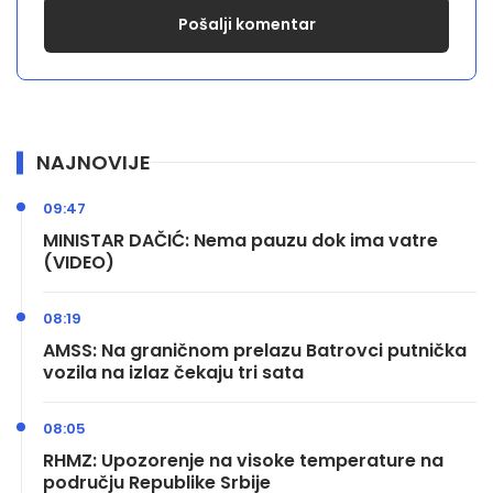
NAJNOVIJE
09:47
MINISTAR DAČIĆ: Nema pauzu dok ima vatre
(VIDEO)
08:19
AMSS: Na graničnom prelazu Batrovci putnička
vozila na izlaz čekaju tri sata
08:05
RHMZ: Upozorenje na visoke temperature na
području Republike Srbije