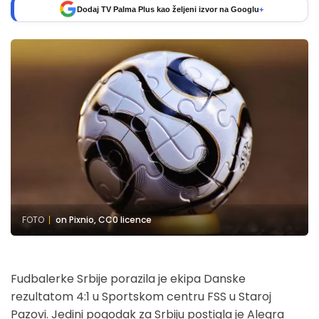
Dodaj TV Palma Plus kao željeni izvor na Googlu
+
FOTO
on Pixnio, CC0 licence
Fudbalerke Srbije porazila je ekipa Danske
rezultatom 4:1 u Sportskom centru FSS u Staroj
Pazovi. Jedini pogodak za Srbiju postigla je Alegra