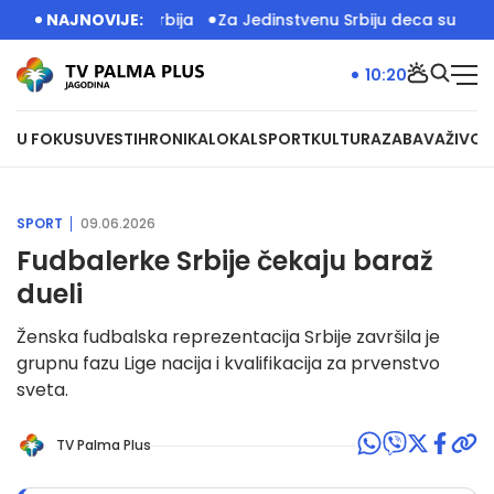
 ispred Palate Srbija
NAJNOVIJE:
Za Jedinstvenu Srbiju deca su zakon: 
10:20
U FOKUSU
VESTI
HRONIKA
LOKAL
SPORT
KULTURA
ZABAVA
ŽIVOT
SPORT
09.06.2026
Fudbalerke Srbije čekaju baraž
dueli
Ženska fudbalska reprezentacija Srbije završila je
grupnu fazu Lige nacija i kvalifikacija za prvenstvo
sveta.
TV Palma Plus