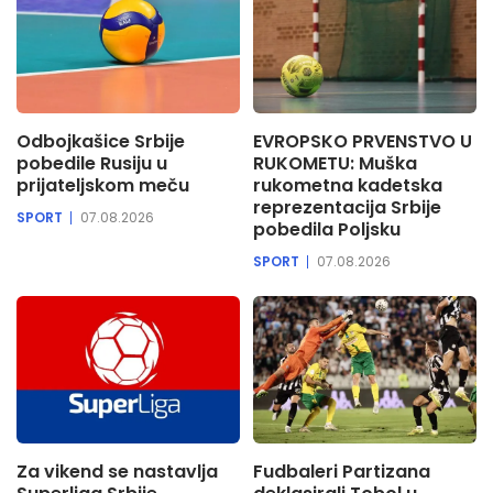
Odbojkašice Srbije
EVROPSKO PRVENSTVO U
pobedile Rusiju u
RUKOMETU: Muška
prijateljskom meču
rukometna kadetska
reprezentacija Srbije
SPORT
07.08.2026
pobedila Poljsku
SPORT
07.08.2026
Za vikend se nastavlja
Fudbaleri Partizana