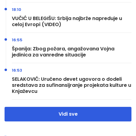
18:10
VUČIĆ U BELEGIŠU: Srbija najbrže napreduje u
celoj Evropi (VIDEO)
16:55
Španija: Zbog požara, angažovana Vojna
jedinica za vanredne situacije
16:53
SELAKOVIĆ: Uručeno devet ugovora o dodeli
sredstava za sufinansijranje projekata kulture u
Knjaževcu
Vidi sve