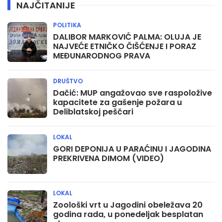
NAJČITANIJE
POLITIKA
DALIBOR MARKOVIĆ PALMA: OLUJA JE
NAJVEĆE ETNIČKO ČIŠĆENJE I PORAZ
MEĐUNARODNOG PRAVA
DRUŠTVO
Dačić: MUP angažovao sve raspoložive
kapacitete za gašenje požara u
Deliblatskoj peščari
LOKAL
GORI DEPONIJA U PARAĆINU I JAGODINA
PREKRIVENA DIMOM (VIDEO)
LOKAL
Zoološki vrt u Jagodini obeležava 20
godina rada, u ponedeljak besplatan