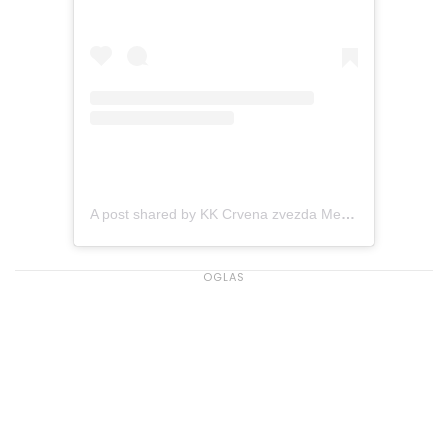
A post shared by KK Crvena zvezda Meridianbet (@crvenazvezdakk)