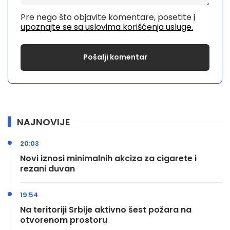
Pre nego što objavite komentare, posetite
i
upoznajte se sa uslovima korišćenja usluge.
NAJNOVIJE
20:03
Novi iznosi minimalnih akciza za cigarete i
rezani duvan
19:54
Na teritoriji Srbije aktivno šest požara na
otvorenom prostoru