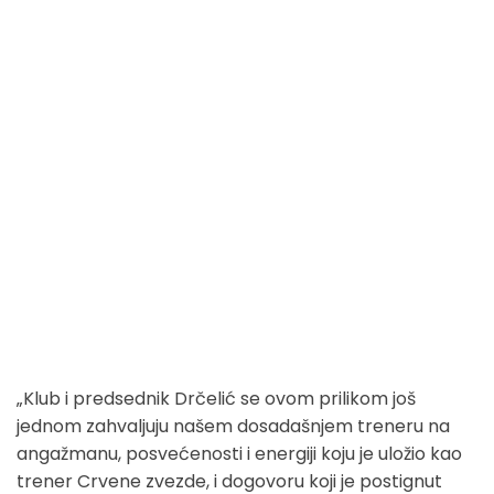
„Klub i predsednik Drčelić se ovom prilikom još
jednom zahvaljuju našem dosadašnjem treneru na
angažmanu, posvećenosti i energiji koju je uložio kao
trener Crvene zvezde, i dogovoru koji je postignut