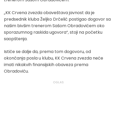
„KK Crvena zvezda obaveštava javnost da je
predsednik kluba Željko Drčelić postigao dogovor sa
našim bivšim trenerom Sašom Obradovićem oko
sporazumnog raskida ugovora“, stoji na početku
saopštenja.
Ističe se dalje da, prema tom dogovoru, od
okončanja posla u klubu, KK Crvena zvezda neće
imati nikakvih finansijskih obaveza prema
Obradoviću.