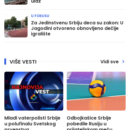
ulaz
U FOKUSU
Za Jedinstvenu Srbiju deca su zakon: U
Jagodini otvoreno obnovljeno dečije
igralište
VIŠE VESTI
Vidi sve
Mladi vaterpolisti Srbije
Odbojkašice Srbije
u polufinalu Svetskog
pobedile Rusiju u
prvenstva
prijateljskom meču