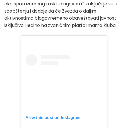
oko sporazumnog raskida ugovora“, zaključuje se u
saopštenju i dodaje da će Zvezda o daljim
aktivnostima blagovremeno obaveštavati javnost
isključivo i jedino na zvaničnim platformama kluba.
View this post on Instagram