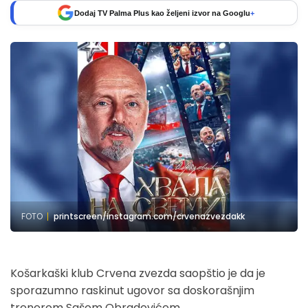
Dodaj TV Palma Plus kao željeni izvor na Googlu
+
FOTO
printscreen/instagram.com/crvenazvezdakk
Košarkaški klub Crvena zvezda saopštio je da je
sporazumno raskinut ugovor sa doskorašnjim
trenerom Sašom Obradovićem.