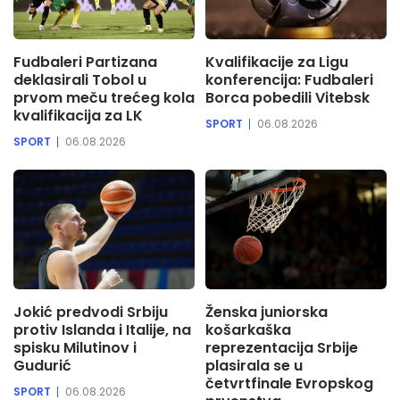
Fudbaleri Partizana
Kvalifikacije za Ligu
deklasirali Tobol u
konferencija: Fudbaleri
prvom meču trećeg kola
Borca pobedili Vitebsk
kvalifikacija za LK
SPORT
06.08.2026
SPORT
06.08.2026
Jokić predvodi Srbiju
Ženska juniorska
protiv Islanda i Italije, na
košarkaška
spisku Milutinov i
reprezentacija Srbije
Gudurić
plasirala se u
četvrtfinale Evropskog
SPORT
06.08.2026