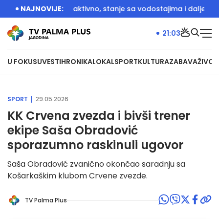
: Devet požara aktivno, stanje sa vodostajima i dalje kritično
NAJNOVIJE:
21:03
U FOKUSU
VESTI
HRONIKA
LOKAL
SPORT
KULTURA
ZABAVA
ŽIVOT
SPORT
29.05.2026
KK Crvena zvezda i bivši trener
ekipe Saša Obradović
sporazumno raskinuli ugovor
Saša Obradović zvanično okončao saradnju sa
Košarkaškim klubom Crvene zvezde.
TV Palma Plus