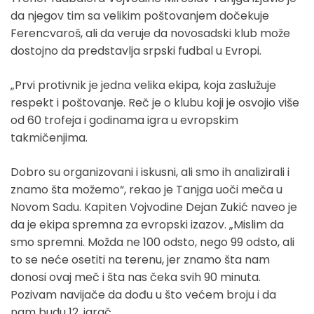
da njegov tim sa velikim poštovanjem dočekuje
Ferencvaroš, ali da veruje da novosadski klub može
dostojno da predstavlja srpski fudbal u Evropi.
„Prvi protivnik je jedna velika ekipa, koja zaslužuje
respekt i poštovanje. Reč je o klubu koji je osvojio više
od 60 trofeja i godinama igra u evropskim
takmičenjima.
Dobro su organizovani i iskusni, ali smo ih analizirali i
znamo šta možemo“, rekao je Tanjga uoči meča u
Novom Sadu. Kapiten Vojvodine Dejan Zukić naveo je
da je ekipa spremna za evropski izazov. „Mislim da
smo spremni. Možda ne 100 odsto, nego 99 odsto, ali
to se neće osetiti na terenu, jer znamo šta nam
donosi ovaj meč i šta nas čeka svih 90 minuta.
Pozivam navijače da dođu u što većem broju i da
nam budu 12. igrač.