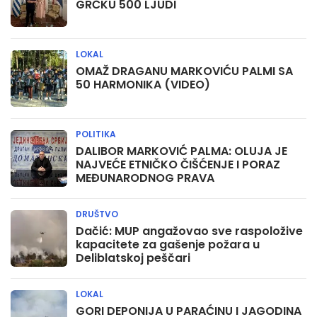
GRČKU 500 LJUDI
LOKAL
OMAŽ DRAGANU MARKOVIĆU PALMI SA
50 HARMONIKA (VIDEO)
POLITIKA
DALIBOR MARKOVIĆ PALMA: OLUJA JE
NAJVEĆE ETNIČKO ČIŠĆENJE I PORAZ
MEĐUNARODNOG PRAVA
DRUŠTVO
Dačić: MUP angažovao sve raspoložive
kapacitete za gašenje požara u
Deliblatskoj peščari
LOKAL
GORI DEPONIJA U PARAĆINU I JAGODINA