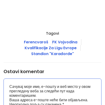
Tagovi
Ferencvaroš
FK Vojvodina
Kvalifikacije Za Ligu Evrope
Standion "Karađorđe"
Ostavi komentar
Сачувај моје име, е-пошту и веб место у овом
прегледачу веба за следећи пут када
коментаришем.
Ваша адреса е-поште неће бити објављена.
Неопходна поља су означена
*