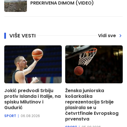
PREKRIVENA DIMOM (VIDEO)
VIŠE VESTI
Vidi sve
Jokić predvodi Srbiju
Ženska juniorska
protiv Islanda i Italije, na
košarkaška
spisku Milutinov i
reprezentacija Srbije
Gudurić
plasirala se u
četvrtfinale Evropskog
SPORT
06.08.2026
prvenstva