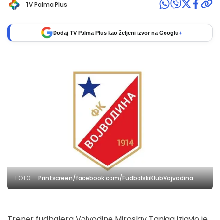
TV Palma Plus
Dodaj TV Palma Plus kao željeni izvor na Googlu
+
FOTO
Printscreen/facebook.com/FudbalskiKlubVojvodina
Trener fudbalera Vojvodine Miroslav Tanjga izjavio je