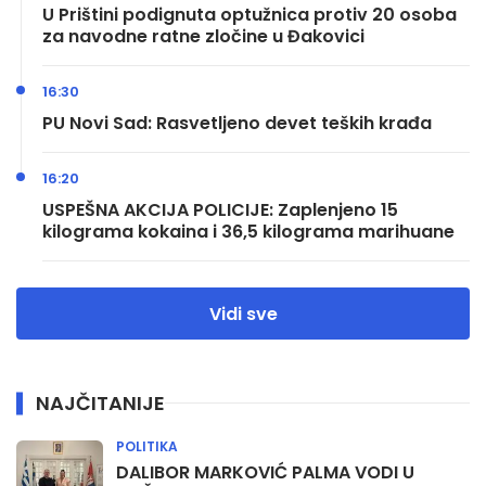
U Prištini podignuta optužnica protiv 20 osoba
za navodne ratne zločine u Đakovici
16:30
PU Novi Sad: Rasvetljeno devet teških krađa
16:20
USPEŠNA AKCIJA POLICIJE: Zaplenjeno 15
kilograma kokaina i 36,5 kilograma marihuane
Vidi sve
NAJČITANIJE
POLITIKA
DALIBOR MARKOVIĆ PALMA VODI U