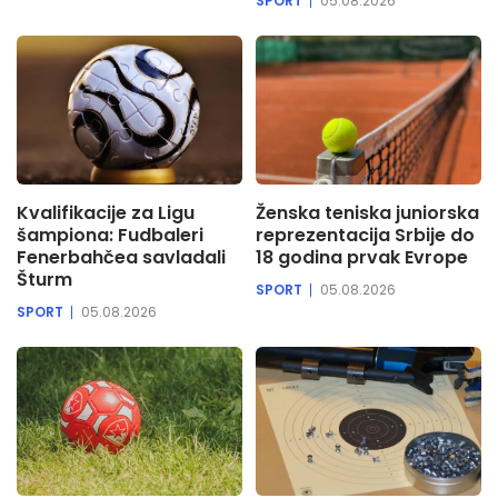
SPORT
05.08.2026
Kvalifikacije za Ligu
Ženska teniska juniorska
šampiona: Fudbaleri
reprezentacija Srbije do
Fenerbahčea savladali
18 godina prvak Evrope
Šturm
SPORT
05.08.2026
SPORT
05.08.2026