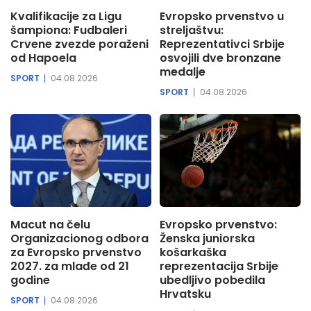
Kvalifikacije za Ligu
Evropsko prvenstvo u
šampiona: Fudbaleri
streljaštvu:
Crvene zvezde poraženi
Reprezentativci Srbije
od Hapoela
osvojili dve bronzane
medalje
SPORT
04.08.2026
SPORT
04.08.2026
Macut na čelu
Evropsko prvenstvo:
Organizacionog odbora
Ženska juniorska
za Evropsko prvenstvo
košarkaška
2027. za mlađe od 21
reprezentacija Srbije
godine
ubedljivo pobedila
Hrvatsku
SPORT
04.08.2026