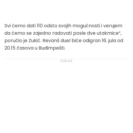
Svi ćemo dati 110 odsto svojih mogućnosti i verujem
da ćemo se zajedno radovati posle dve utakmice“,
poručio je Zukić. Revanš duel biće odigran 16. jula od
20.15 časova u Budimpešti.