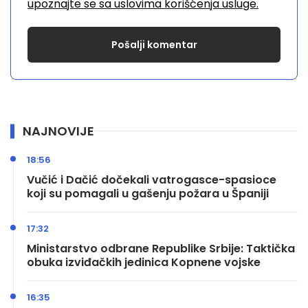
upoznajte se sa uslovima korišćenja usluge.
NAJNOVIJE
18:56
Vučić i Dačić dočekali vatrogasce-spasioce
koji su pomagali u gašenju požara u Španiji
17:32
Ministarstvo odbrane Republike Srbije: Taktička
obuka izviđačkih jedinica Kopnene vojske
16:35