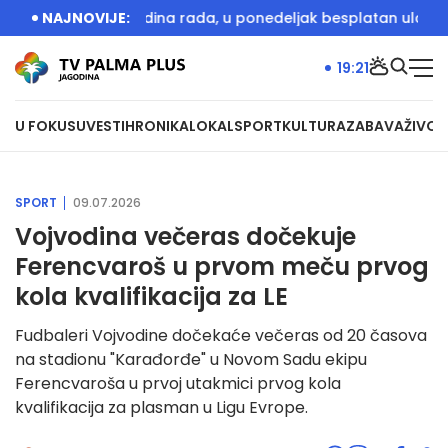
obeležava 20 godina rada, u ponedeljak besplatan ulaz
NAJNOVIJE:
Vuč
19:21
U FOKUSU
VESTI
HRONIKA
LOKAL
SPORT
KULTURA
ZABAVA
ŽIVOT
SPORT
09.07.2026
Vojvodina večeras dočekuje
Ferencvaroš u prvom meču prvog
kola kvalifikacija za LE
Fudbaleri Vojvodine dočekaće večeras od 20 časova
na stadionu "Karađorđe" u Novom Sadu ekipu
Ferencvaroša u prvoj utakmici prvog kola
kvalifikacija za plasman u Ligu Evrope.