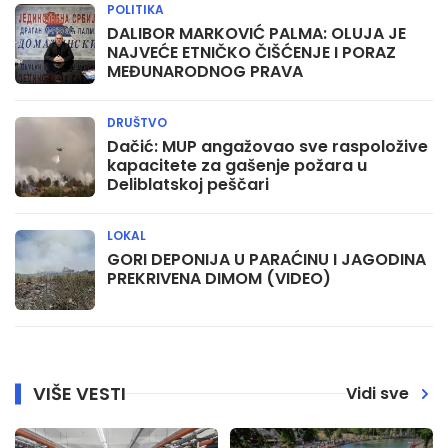
POLITIKA
DALIBOR MARKOVIĆ PALMA: OLUJA JE
NAJVEĆE ETNIČKO ČIŠĆENJE I PORAZ
MEĐUNARODNOG PRAVA
DRUŠTVO
Dačić: MUP angažovao sve raspoložive
kapacitete za gašenje požara u
Deliblatskoj peščari
LOKAL
GORI DEPONIJA U PARAĆINU I JAGODINA
PREKRIVENA DIMOM (VIDEO)
VIŠE VESTI
Vidi sve