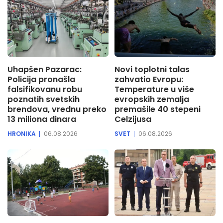
Uhapšen Pazarac:
Novi toplotni talas
Policija pronašla
zahvatio Evropu:
falsifikovanu robu
Temperature u više
poznatih svetskih
evropskih zemalja
brendova, vrednu preko
premašile 40 stepeni
13 miliona dinara
Celzijusa
HRONIKA
06.08.2026
SVET
06.08.2026