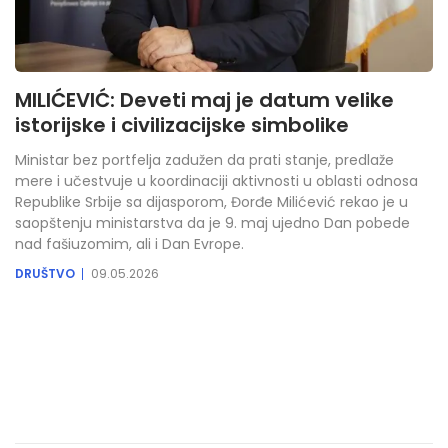
MILIĆEVIĆ: Deveti maj je datum velike
istorijske i civilizacijske simbolike
Ministar bez portfelja zadužen da prati stanje, predlaže
mere i učestvuje u koordinaciji aktivnosti u oblasti odnosa
Republike Srbije sa dijasporom, Đorđe Milićević rekao je u
saopštenju ministarstva da je 9. maj ujedno Dan pobede
nad fašiuzomim, ali i Dan Evrope.
DRUŠTVO
09.05.2026