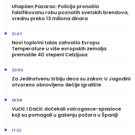
Uhapšen Pazarac: Policija pronašla
falsifikovanu robu poznatih svetskih brendova,
vrednu preko 13 miliona dinara
21:47
Novi toplotni talas zahvatio Evropu:
Temperature u više evropskih zemalja
premašile 40 stepeni Celzijusa
20:50
Za Jedinstvenu Srbiju deca su zakon: U Jagodini
otvoreno obnovljeno dečije igralište
18:56
Vučić i Dačić dočekali vatrogasce-spasioce
koji su pomagali u gašenju požara u Španiji
17:32