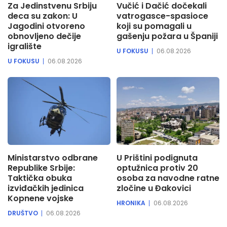
Za Jedinstvenu Srbiju
Vučić i Dačić dočekali
deca su zakon: U
vatrogasce-spasioce
Jagodini otvoreno
koji su pomagali u
obnovljeno dečije
gašenju požara u Španiji
igralište
U FOKUSU
06.08.2026
U FOKUSU
06.08.2026
Ministarstvo odbrane
U Prištini podignuta
Republike Srbije:
optužnica protiv 20
Taktička obuka
osoba za navodne ratne
izviđačkih jedinica
zločine u Đakovici
Kopnene vojske
HRONIKA
06.08.2026
DRUŠTVO
06.08.2026