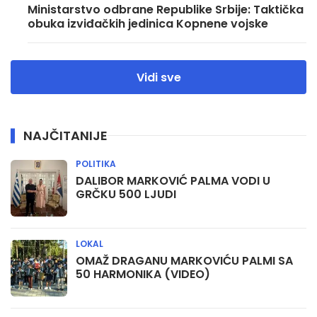
Ministarstvo odbrane Republike Srbije: Taktička
obuka izviđačkih jedinica Kopnene vojske
Vidi sve
NAJČITANIJE
POLITIKA
DALIBOR MARKOVIĆ PALMA VODI U
GRČKU 500 LJUDI
LOKAL
OMAŽ DRAGANU MARKOVIĆU PALMI SA
50 HARMONIKA (VIDEO)