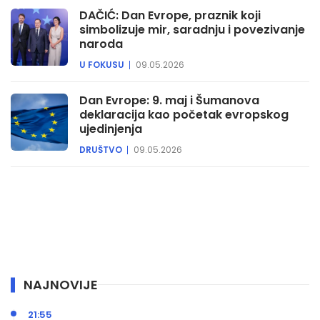
DAČIĆ: Dan Evrope, praznik koji
simbolizuje mir, saradnju i povezivanje
naroda
U FOKUSU
09.05.2026
Dan Evrope: 9. maj i Šumanova
deklaracija kao početak evropskog
ujedinjenja
DRUŠTVO
09.05.2026
NAJNOVIJE
21:55