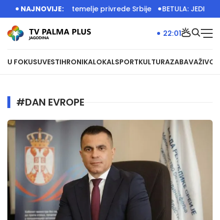
im radom grade temelje privrede Srbije
NAJNOVIJE:
BETULA: JEDINSTVEN
22:01
U FOKUSU
VESTI
HRONIKA
LOKAL
SPORT
KULTURA
ZABAVA
ŽIVOT
#DAN EVROPE