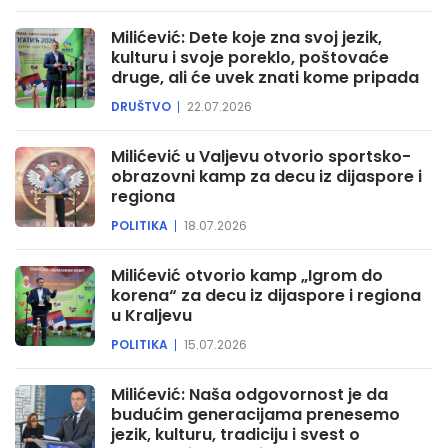
Milićević: Dete koje zna svoj jezik,
kulturu i svoje poreklo, poštovaće
druge, ali će uvek znati kome pripada
DRUŠTVO
22.07.2026
Milićević u Valjevu otvorio sportsko-
obrazovni kamp za decu iz dijaspore i
regiona
POLITIKA
18.07.2026
Milićević otvorio kamp „Igrom do
korena“ za decu iz dijaspore i regiona
u Kraljevu
POLITIKA
15.07.2026
Milićević: Naša odgovornost je da
budućim generacijama prenesemo
jezik, kulturu, tradiciju i svest o