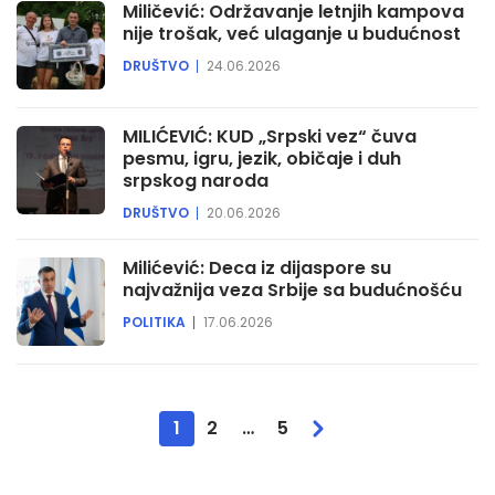
Miličević: Održavanje letnjih kampova
nije trošak, već ulaganje u budućnost
DRUŠTVO
24.06.2026
MILIĆEVIĆ: KUD „Srpski vez“ čuva
pesmu, igru, jezik, običaje i duh
srpskog naroda
DRUŠTVO
20.06.2026
Milićević: Deca iz dijaspore su
najvažnija veza Srbije sa budućnošću
POLITIKA
17.06.2026
1
2
…
5