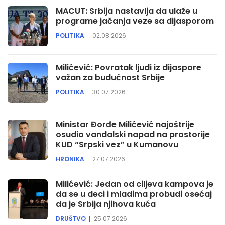
MACUT: Srbija nastavlja da ulaže u
programe jačanja veze sa dijasporom
POLITIKA
02.08.2026
Milićević: Povratak ljudi iz dijaspore
važan za budućnost Srbije
POLITIKA
30.07.2026
Ministar Đorđe Milićević najoštrije
osudio vandalski napad na prostorije
KUD “Srpski vez” u Kumanovu
HRONIKA
27.07.2026
Milićević: Jedan od ciljeva kampova je
da se u deci i mladima probudi osećaj
da je Srbija njihova kuća
DRUŠTVO
25.07.2026