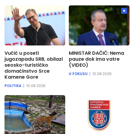
Vučić u poseti
MINISTAR DAČIĆ: Nema
jugozapadu SRB, obilazi
pauze dok ima vatre
seosko-turističko
(VIDEO)
domaćinstvo Srce
U FOKUSU
10.08.2026
Kamene Gore
POLITIKA
10.08.2026