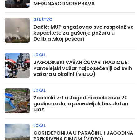
MEĐUNARODNOG PRAVA
DRUŠTVO
Dačić: MUP angažovao sve raspoložive
kapacitete za gašenje požara u
Deliblatskoj peščari
LOKAL
JAGODINSKI VAŠAR ČUVAR TRADICIJE:
Pantelejski vašar najposećeniji od svih
vašara u okolini (VIDEO)
LOKAL
Zoološki vrt u Jagodini obeležava 20
godina rada, u ponedeljak besplatan
ulaz
LOKAL
GORI DEPONIJA U PARAĆINU I JAGODINA
PREKRIVENA DIMOM (VIDEO)