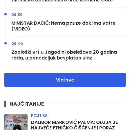
09:50
MINISTAR DAČIĆ: Nema pauze dok ima vatre
(VIDEO)
09:40
Zoološki vrt u Jagodini obeležava 20 godina
rada, u ponedeljak besplatan ulaz
Vidi sve
NAJČITANIJE
POLITIKA
DALIBOR MARKOVIĆ PALMA: OLUJA JE
NAJVEĆE ETNIČKO ČIŠĆENJE I PORAZ