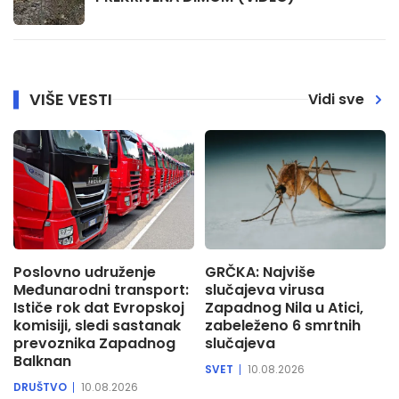
VIŠE VESTI
Vidi sve
Poslovno udruženje
GRČKA: Najviše
Međunarodni transport:
slučajeva virusa
Ističe rok dat Evropskoj
Zapadnog Nila u Atici,
komisiji, sledi sastanak
zabeleženo 6 smrtnih
prevoznika Zapadnog
slučajeva
Balknan
SVET
10.08.2026
DRUŠTVO
10.08.2026