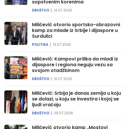
sopstvenim korenima
DRUŠTVO
14.07.2026
Milićević otvorio sportsko-obrazovni
kamp za mlade iz Srbije i dijaspore u
Surdulici
POLITIKA
13.07.2026
Milićević: Kampovi prilika da mladi iz
dijaspore i regiona neguju vezu sa
svojom otadžbinom
DRUŠTVO
10.07.2026
Milićević: Srbija je danas zemlja u koju
se dolazi, u koju se investira i kojoj se
ljudi vraćaju
DRUŠTVO
09.07.2026
Milićević otvorio kamp „Mostovi