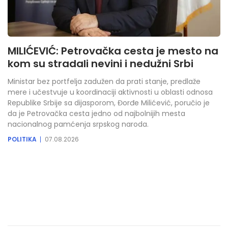
MILIĆEVIĆ: Petrovačka cesta je mesto na
kom su stradali nevini i nedužni Srbi
Ministar bez portfelja zadužen da prati stanje, predlaže
mere i učestvuje u koordinaciji aktivnosti u oblasti odnosa
Republike Srbije sa dijasporom, Đorđe Milićević, poručio je
da je Petrovačka cesta jedno od najbolnijih mesta
nacionalnog pamćenja srpskog naroda.
POLITIKA
07.08.2026