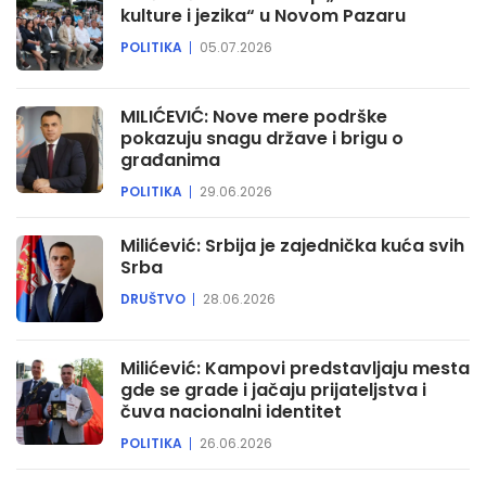
kulture i jezika“ u Novom Pazaru
POLITIKA
05.07.2026
MILIĆEVIĆ: Nove mere podrške
pokazuju snagu države i brigu o
građanima
POLITIKA
29.06.2026
Milićević: Srbija je zajednička kuća svih
Srba
DRUŠTVO
28.06.2026
Milićević: Kampovi predstavljaju mesta
gde se grade i jačaju prijateljstva i
čuva nacionalni identitet
POLITIKA
26.06.2026