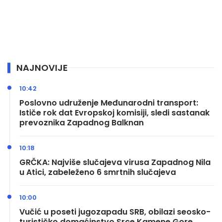
NAJNOVIJE
10:42
Poslovno udruženje Međunarodni transport:
Ističe rok dat Evropskoj komisiji, sledi sastanak
prevoznika Zapadnog Balknan
10:18
GRČKA: Najviše slučajeva virusa Zapadnog Nila
u Atici, zabeleženo 6 smrtnih slučajeva
10:00
Vučić u poseti jugozapadu SRB, obilazi seosko-
turističko domaćinstvo Srce Kamene Gore