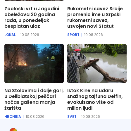
Zoološki vrt u Jagodini
Rukometni savez Srbije
obeležava 20 godina
promenio ime u Srpski
rada, u ponedeljak
rukometni savez,
besplatan ulaz
usvojen novi Statut
LOKAL
10.08.2026
SPORT
10.08.2026
Na Stolovima i dalje gori,
Istok Kine na udaru
u Deliblatskoj peščari
snažnog tajfuna Delfin,
noćas gašena manja
evakuisano više od
žarišta
milion ljudi
HRONIKA
10.08.2026
SVET
10.08.2026