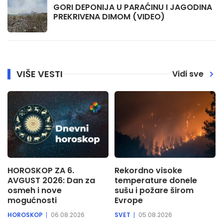
GORI DEPONIJA U PARAĆINU I JAGODINA
PREKRIVENA DIMOM (VIDEO)
VIŠE VESTI
Vidi sve
HOROSKOP ZA 6.
Rekordno visoke
AVGUST 2026: Dan za
temperature donele
osmeh i nove
sušu i požare širom
mogućnosti
Evrope
HOROSKOP
06.08.2026
SVET
05.08.2026