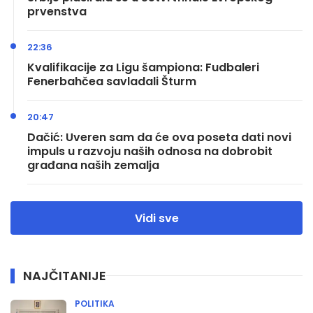
prvenstva
22:36
Kvalifikacije za Ligu šampiona: Fudbaleri
Fenerbahčea savladali Šturm
20:47
Dačić: Uveren sam da će ova poseta dati novi
impuls u razvoju naših odnosa na dobrobit
građana naših zemalja
Vidi sve
NAJČITANIJE
POLITIKA