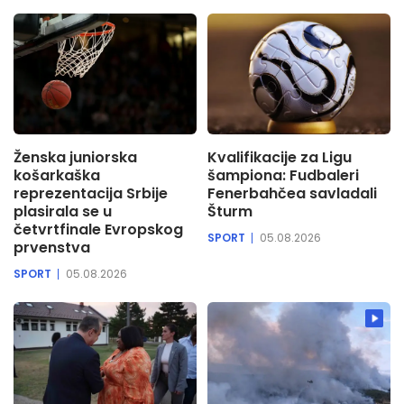
Ženska juniorska
Kvalifikacije za Ligu
košarkaška
šampiona: Fudbaleri
reprezentacija Srbije
Fenerbahčea savladali
plasirala se u
Šturm
četvrtfinale Evropskog
SPORT
05.08.2026
prvenstva
SPORT
05.08.2026