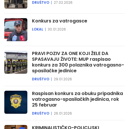
DRUŠTVO
27.02.2026
Konkurs za vatrogasce
LOKAL
30.01.2026
PRAVI POZIV ZA ONE KOJI ŽELE DA
SPASAVAJU ŽIVOTE: MUP raspisao
konkurs za 300 polaznika vatrogasno-
spasilačke jedinice
DRUŠTVO
29.01.2026
Raspisan konkurs za obuku pripadnika
vatrogasno-spasilačkih jedinica, rok
25 februar
DRUŠTVO
26.01.2026
KRIMINALISTIČKO-POLICIJSKI