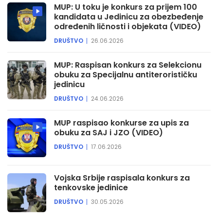
MUP: U toku je konkurs za prijem 100
kandidata u Jedinicu za obezbeđenje
određenih ličnosti i objekata (VIDEO)
DRUŠTVO
26.06.2026
MUP: Raspisan konkurs za Selekcionu
obuku za Specijalnu antiterorističku
jedinicu
DRUŠTVO
24.06.2026
MUP raspisao konkurse za upis za
obuku za SAJ i JZO (VIDEO)
DRUŠTVO
17.06.2026
Vojska Srbije raspisala konkurs za
tenkovske jedinice
DRUŠTVO
30.05.2026