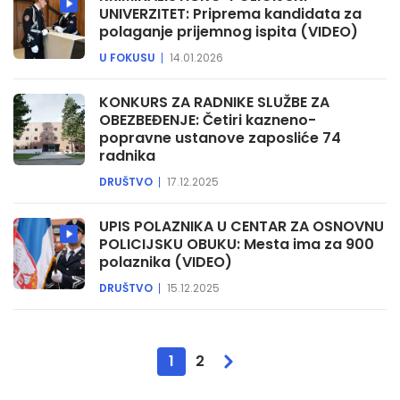
UNIVERZITET: Priprema kandidata za
polaganje prijemnog ispita (VIDEO)
U FOKUSU
14.01.2026
KONKURS ZA RADNIKE SLUŽBE ZA
OBEZBEĐENJE: Četiri kazneno-
popravne ustanove zaposliće 74
radnika
DRUŠTVO
17.12.2025
UPIS POLAZNIKA U CENTAR ZA OSNOVNU
POLICIJSKU OBUKU: Mesta ima za 900
polaznika (VIDEO)
DRUŠTVO
15.12.2025
1
2