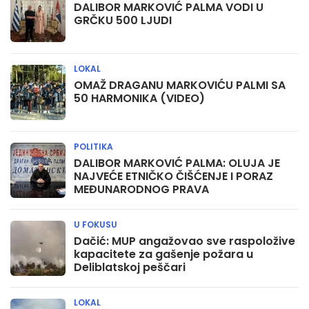
DALIBOR MARKOVIĆ PALMA VODI U
GRČKU 500 LJUDI
LOKAL
OMAŽ DRAGANU MARKOVIĆU PALMI SA
50 HARMONIKA (VIDEO)
POLITIKA
DALIBOR MARKOVIĆ PALMA: OLUJA JE
NAJVEĆE ETNIČKO ČIŠĆENJE I PORAZ
MEĐUNARODNOG PRAVA
U FOKUSU
Dačić: MUP angažovao sve raspoložive
kapacitete za gašenje požara u
Deliblatskoj peščari
LOKAL