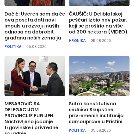
Dačić: Uveren sam da će
ČAUŠIĆ: U Deliblatskoj
ova poseta dati novi
peščari izbio nov požar,
impuls u razvoju naših
koji se proširio na više
odnosa na dobrobit
od 300 hektara (VIDEO)
građana naših zemalja
HRONIKA
05.08.2026
POLITIKA
05.08.2026
MESAROVIĆ SA
Sutra konstitutivna
DELEGACIJOM
sednica Skupštine
PROVINCIJE FUĐIJEN:
privremenih institucija
Nastavljeno jačanje
samouprave u Prištini
trgovinske i privredne
POLITIKA
05.08.2026
saradnje