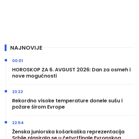
NAJNOVIJE
00:01
HOROSKOP ZA 6. AVGUST 2026: Dan za osmeh i
nove mogućnosti
23:22
Rekordno visoke temperature donele sušu i
požare širom Evrope
22:54
Ženska juniorska košarkaška reprezentacija
Srbije plasirala se u četvrtfinale Evropskog