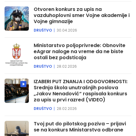
Otvoren konkurs za upis na
vazduhoplovni smer Vojne akademije i
Vojne gimnazije
DRUŠTVO
30.04.2026
Ministarstvo poljoprivrede: Obnovite
eAgrar naloge na vreme da ne biste
ostali bez podsticaja
DRUŠTVO
28.02.2026
IZABERI PUT ZNANJA I ODGOVORNOSTI:
Srednja škola unutrašnjih poslova
„Jakov Nenadović“ raspisala konkurs
za upis u prvi razred (VIDEO)
DRUŠTVO
28.02.2026
Tvoj put do pilotskog poziva – prijavi
se na konkurs Ministarstva odbrane