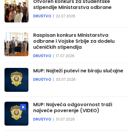
Otvoren konkurs za studentske
stipendije Ministarstva odbrane
DRUŠTVO
22.07.2026
Raspisan konkurs Ministarstva
odbrane i Vojske Srbije za dodelu
učeničkih stipendija
DRUŠTVO
17.07.2026
MUP: Najteži putevi ne biraju slučajne
DRUŠTVO
03.07.2026
MUP: Najveća odgovornost traži
najveće poverenje (VIDEO)
DRUŠTVO
01.07.2026