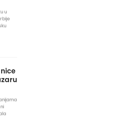
u u
rbije
sku
anice
zaru
anijama
ni
ala