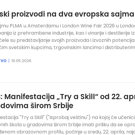
ski proizvodi na dva evropska sajma
jmu PLMA u Amsterdamu i London Wine Fair 2026 u Londo
ija iz prehrambene industrije, kao i vinarije i destilerije iz
ele su predstavljanje svojih proizvoda i izvoznih potencij
im svetskim kupcima, trgovinskim lancima i distributerim
TVO
19.05.2026
: Manifestacija „Try a Skill“ od 22. ap
dovima širom Srbije
estacija "Try a Skill" ("Isprobaj veštinu") na kojoj će učenici
nih škola u gradovima širom Srbije imati priliku da se opr
enom obrazovnom profilu, počinje u sredu, 22. aprila, naj