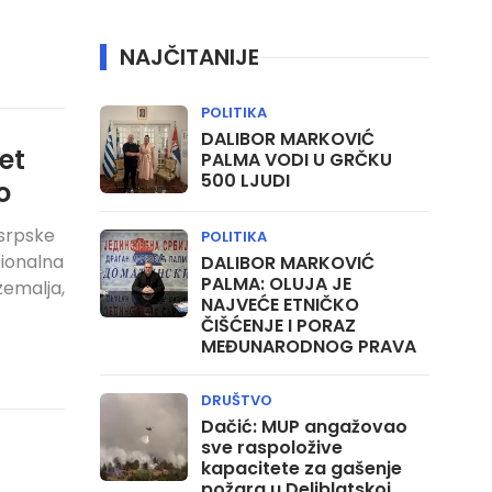
NAJČITANIJE
POLITIKA
DALIBOR MARKOVIĆ
et
PALMA VODI U GRČKU
500 LJUDI
o
 srpske
POLITIKA
cionalna
DALIBOR MARKOVIĆ
PALMA: OLUJA JE
emalja,
NAJVEĆE ETNIČKO
ČIŠĆENJE I PORAZ
MEĐUNARODNOG PRAVA
DRUŠTVO
Dačić: MUP angažovao
sve raspoložive
kapacitete za gašenje
požara u Deliblatskoj