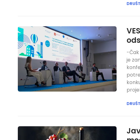
DRUŠ
VES
ods
-Čak 
je za
konfe
potre
konku
proje
DRUŠ
Jav