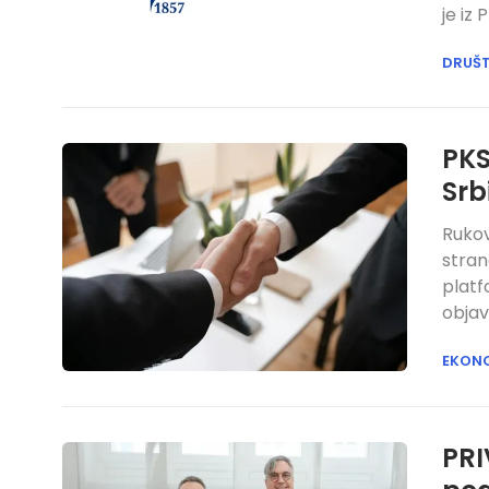
je iz
DRUŠ
PKS
Srb
Rukov
stran
platf
objav
EKON
PRI