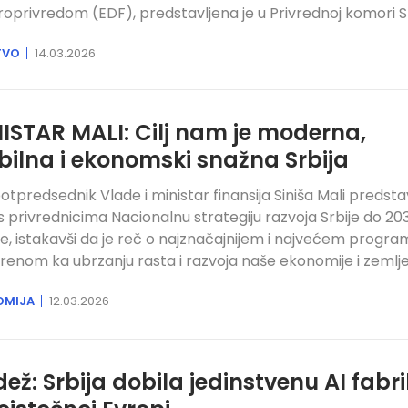
roprivredom (EDF), predstavljena je u Privrednoj komori Sr
TVO
14.03.2026
ISTAR MALI: Cilj nam je moderna,
bilna i ekonomski snažna Srbija
potpredsednik Vlade i ministar finansija Siniša Mali predstav
 privrednicima Nacionalnu strategiju razvoja Srbije do 20
e, istakavši da je reč o najznačajnijem i najvećem progra
enom ka ubrzanju rasta i razvoja naše ekonomije i zemlje
OMIJA
12.03.2026
ež: Srbija dobila jedinstvenu AI fabr