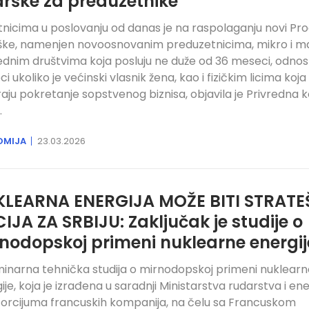
rške za preduzetnike
nicima u poslovanju od danas je na raspolaganju novi P
ke, namenjen novoosnovanim preduzetnicima, mikro i m
ednim društvima koja posluju ne duže od 36 meseci, odno
i ukoliko je većinski vlasnik žena, kao i fizičkim licima koja
raju pokretanje sopstvenog biznisa, objavila je Privredna
.
OMIJA
23.03.2026
LEARNA ENERGIJA MOŽE BITI STRATE
IJA ZA SRBIJU: Zaključak je studije o
nodopskoj primeni nuklearne energij
minarna tehnička studija o mirnodopskoj primeni nuklearn
ije, koja je izrađena u saradnji Ministarstva rudarstva i en
zorcijuma francuskih kompanija, na čelu sa Francuskom