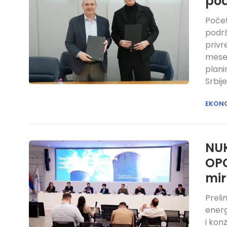
pod
Počet
podrš
privr
mesec
plani
Srbije
EKON
NUK
OPC
mir
Preli
energ
i kon