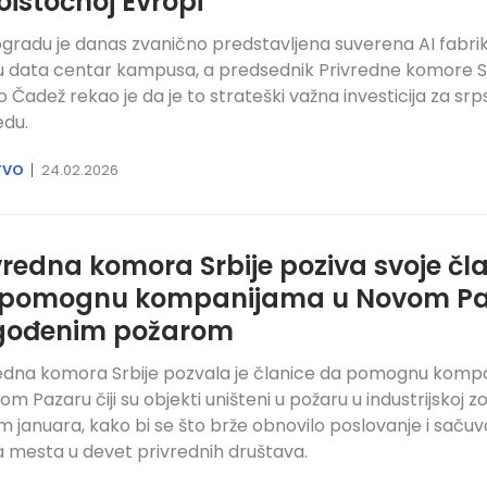
oistočnoj Evropi
gradu je danas zvanično predstavljena suverena AI fabrik
u data centar kampusa, a predsednik Privredne komore S
 Čadež rekao je da je to strateški važna investicija za srp
edu.
TVO
24.02.2026
vredna komora Srbije poziva svoje čl
 pomognu kompanijama u Novom Pa
gođenim požarom
edna komora Srbije pozvala je članice da pomognu komp
om Pazaru čiji su objekti uništeni u požaru u industrijskoj zo
m januara, kako bi se što brže obnovilo poslovanje i sačuv
 mesta u devet privrednih društava.