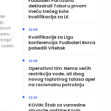
Fudbaleri Partizana
deklasirali Tobol u prvom
meču trećeg kola
ije
kvalifikacija za LK
ju
slovni
22:58
vrednu
Kvalifikacije za Ligu
Srbija"
konferencija: Fudbaleri Borca
 čeških
pobedili Vitebsk
h
22:28
Operativni tim: Nema većih
restrikcija vode, ali zbog
novog toplotnog talasa apel
na racionalnu potrošnju
22:20
KOVIN: Štab za vanredne
situacije opštine Kovin