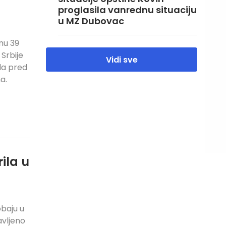
proglasila vanrednu situaciju
u MZ Dubovac
nu 39
 Srbije
Vidi sve
ala pred
a.
rila u
obaju u
avljeno