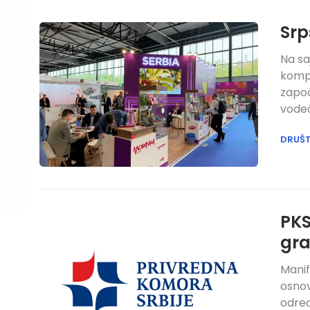
Srp
Na sa
kompan
započ
vodeć
DRUŠ
PKS
gra
Manif
osnov
određ