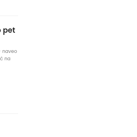
o pet
- naveo
ić na