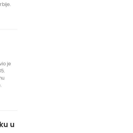
bije.
io je
35.
mu
.
iku u