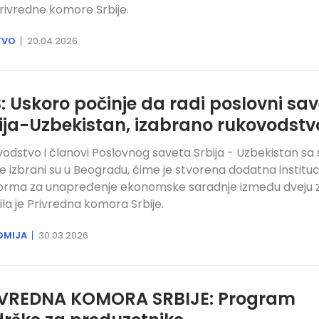
 Privredne komore Srbije.
TVO
20.04.2026
: Uskoro počinje da radi poslovni sav
ija-Uzbekistan, izabrano rukovodstv
odstvo i članovi Poslovnog saveta Srbija - Uzbekistan sa
e izbrani su u Beogradu, čime je stvorena dodatna institu
orma za unapređenje ekonomske saradnje između dveju z
ila je Privredna komora Srbije.
OMIJA
30.03.2026
VREDNA KOMORA SRBIJE: Program