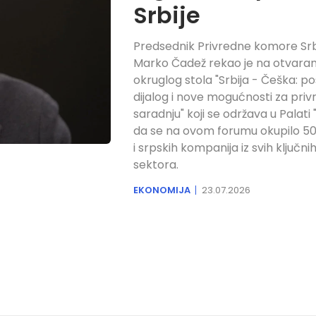
Srbije
Predsednik Privredne komore Srb
Marko Čadež rekao je na otvaran
okruglog stola "Srbija - Češka: po
dijalog i nove mogućnosti za pri
saradnju" koji se održava u Palati "
da se na ovom forumu okupilo 50
i srpskih kompanija iz svih ključni
sektora.
EKONOMIJA
23.07.2026