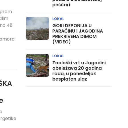
peščari
rogram
alim
LOKAL
sno 48
GORI DEPONIJA U
PARAĆINU I JAGODINA
PREKRIVENA DIMOM
 komora
(VIDEO)
LOKAL
Zoološki vrt u Jagodini
obeležava 20 godina
rada, u ponedeljak
besplatan ulaz
ŠKA
e
e
ergetike