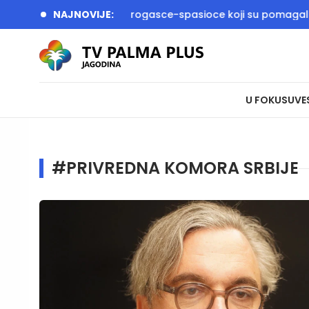
i Dačić dočekali vatrogasce-spasioce koji su pomagali u gaše
NAJNOVIJE:
U FOKUSU
VE
#PRIVREDNA KOMORA SRBIJE