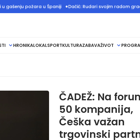
nju požara u Španiji
Dačić: Rudari svojim radom grade temel
STI
HRONIKA
LOKAL
SPORT
KULTURA
ZABAVA
ŽIVOT
PROGR
ČADEŽ: Na foru
50 kompanija,
Češka važan
trgovinski part