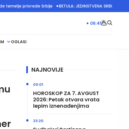
je privrede Srbije
BETULA: JEDINSTVENA SRBIJA IMA VELIK
06:41
AM
OGLASI
NAJNOVIJE
00:01
mu
HOROSKOP ZA 7. AVGUST
2026: Petak otvara vrata
lepim iznenađenjima
ner
23:20