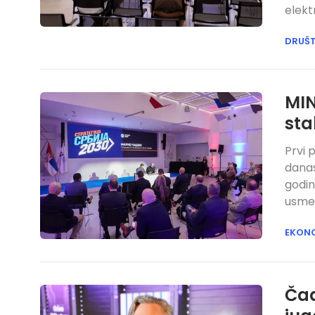
elekt
DRUŠ
MIN
sta
Prvi 
danas
godin
usmer
EKON
Čad