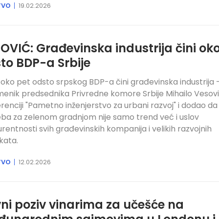
TVO
19.02.2026
OVIĆ: Građevinska industrija čini ok
to BDP-a Srbije
oko pet odsto srpskog BDP-a čini građevinska industrija 
menik predsednika Privredne komore Srbije Mihailo Vesov
renciji "Pametno inženjerstvo za urbani razvoj" i dodao da
ba za zelenom gradnjom nije samo trend već i uslov
rentnosti svih građevinskih kompanija i velikih razvojnih
kata.
TVO
12.02.2026
ni poziv vinarima za učešće na