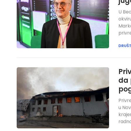
jug
U Beo
okvir
Marko
privr
DRUŠ
Pri
da
po
Privr
u Nov
kraje
radna