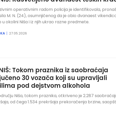
zivnim operativnim radom policija je identifikovala, pronaš
ila M. N. (24), osumnjičenog da je obio dvanaest vikendica
o u okolini Niša i iz njih ukrao razne predmete.
IKA
27.05.2026
NIŠ: Tokom praznika iz saobraćaja
ljučeno 30 vozača koji su upravljali
ilima pod dejstvom alkohola
dručju Niša, tokom praznika, otkriveno je 2.287 saobraćaj
šaja, od čega 1.534 prekršaja prekoračenja brzine, saopšti