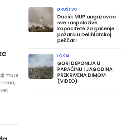
DRUŠTVO
Dačić: MUP angažovao
sve raspoložive
kapacitete za gašenje
požara u Deliblatskoj
peščari
ke
LOKAL
GORI DEPONIJA U
PARAĆINU I JAGODINA
ji mu je
PREKRIVENA DIMOM
(VIDEO)
 poena,
evet
đa