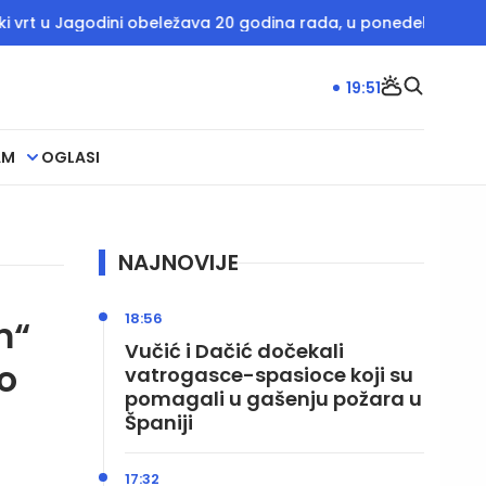
godini obeležava 20 godina rada, u ponedeljak besplatan ulaz
19:51
AM
OGLASI
NAJNOVIJE
18:56
m“
Vučić i Dačić dočekali
o
vatrogasce-spasioce koji su
pomagali u gašenju požara u
Španiji
17:32