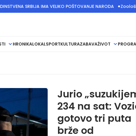
A SRBIJA IMA VELIKO POŠTOVANJE NARODA
Zoološki vrt u Ja
STI
HRONIKA
LOKAL
SPORT
KULTURA
ZABAVA
ŽIVOT
PROGR
Jurio „suzukije
234 na sat: Vozi
gotovo tri puta
brže od