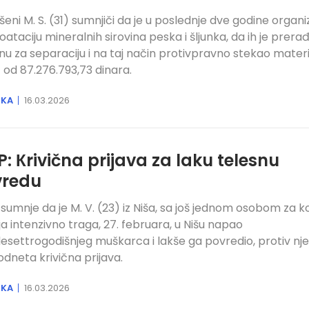
eni M. S. (31) sumnjiči da je u poslednje dve godine organ
oataciju mineralnih sirovina peska i šljunka, da ih je prera
u za separaciju i na taj način protivpravno stekao materi
t od 87.276.793,73 dinara.
IKA
16.03.2026
: Кrivična prijava za laku telesnu
vredu
sumnje da je M. V. (23) iz Niša, sa još jednom osobom za 
ija intenzivno traga, 27. februara, u Nišu napao
esettrogodišnjeg muškarca i lakše ga povredio, protiv nj
podneta krivična prijava.
IKA
16.03.2026