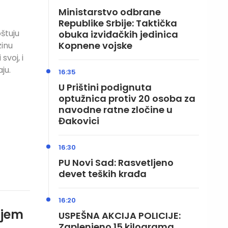
Ministarstvo odbrane
Republike Srbije: Taktička
štuju
obuka izviđačkih jedinica
Kopnene vojske
zinu
svoj, i
ju.
16:35
U Prištini podignuta
optužnica protiv 20 osoba za
navodne ratne zločine u
Đakovici
16:30
PU Novi Sad: Rasvetljeno
devet teških krađa
16:20
ljem
USPEŠNA AKCIJA POLICIJE:
Zaplenjeno 15 kilograma