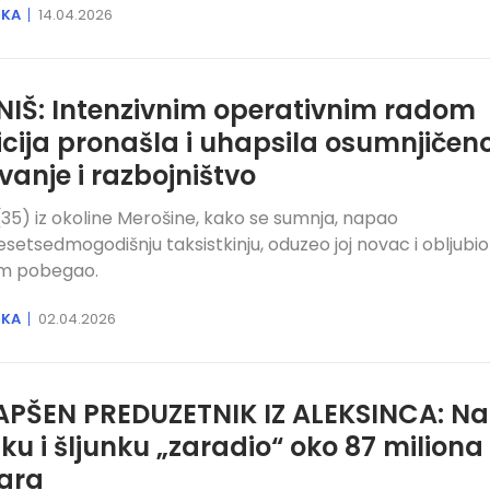
IKA
14.04.2026
NIŠ: Intenzivnim operativnim radom
icija pronašla i uhapsila osumnjičen
ovanje i razbojništvo
 (35) iz okoline Merošine, kako se sumnja, napao
setsedmogodišnju taksistkinju, oduzeo joj novac i obljubio 
m pobegao.
IKA
02.04.2026
PŠEN PREDUZETNIK IZ ALEKSINCA: Na
ku i šljunku „zaradio“ oko 87 miliona
ara