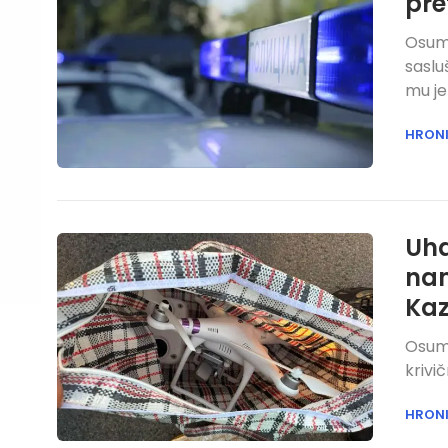
pre
Osumn
saslu
mu je
HRON
Uha
nam
Kaz
Osumn
krivi
HRON