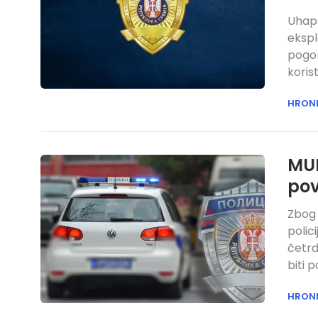
Uhapš
ekspl
pogon
koris
HRON
MUP
po
Zbog 
polic
četrd
biti 
HRON