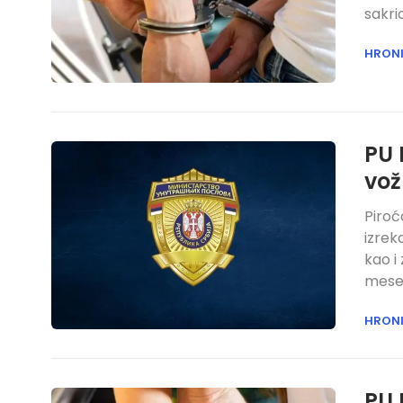
sakrio
HRON
PU 
vož
Piroć
izrek
kao i
mesec
HRON
PU 