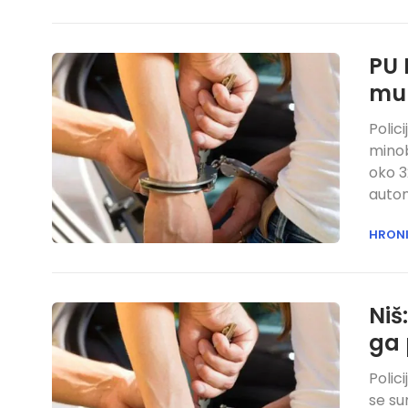
PU 
mun
Polic
minob
oko 3
auto
HRON
Niš
ga 
Polic
se su