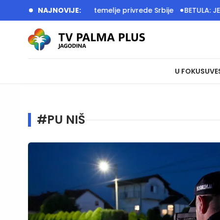
m radom grade temelje privrede Srbije
NAJNOVIJE:
BETULA: JEDINSTVEN
U FOKUSU
VE
#PU NIŠ