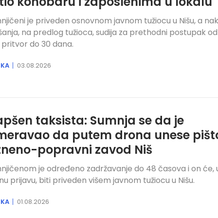
tio konobaru i zaposlenima u lokalu
jičeni je priveden osnovnom javnom tužiocu u Nišu, a na
šanja, na predlog tužioca, sudija za prethodni postupak o
 pritvor do 30 dana.
IKA
03.08.2026
pšen taksista: Sumnja se da je
eravao da putem drona unese pišto
neno-popravni zavod Niš
jičenom je određeno zadržavanje do 48 časova i on će, 
čnu prijavu, biti priveden višem javnom tužiocu u Nišu.
IKA
01.08.2026