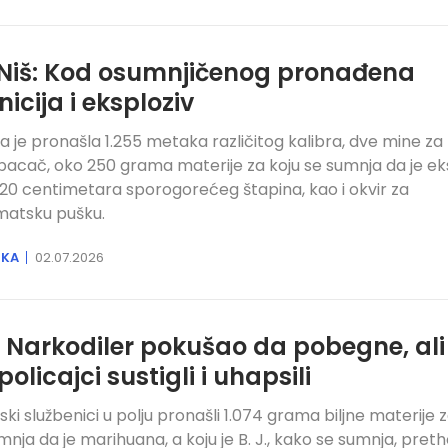
Niš: Kod osumnjičenog pronađena
icija i eksploziv
ija je pronašla 1.255 metaka različitog kalibra, dve mine za
acač, oko 250 grama materije za koju se sumnja da je eks
20 centimetara sporogorećeg štapina, kao i okvir za
matsku pušku.
IKA
02.07.2026
: Narkodiler pokušao da pobegne, ali
policajci sustigli i uhapsili
ijski službenici u polju pronašli 1.074 grama biljne materije 
mnja da je marihuana, a koju je B. J., kako se sumnja, pret