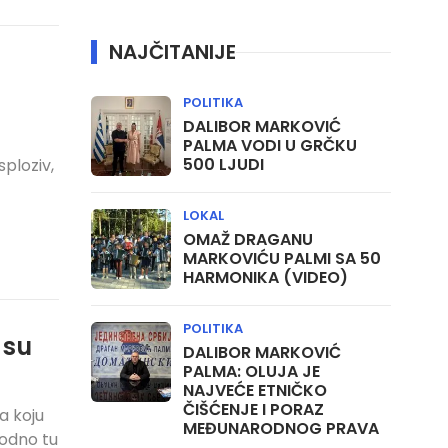
NAJČITANIJE
POLITIKA
DALIBOR MARKOVIĆ
PALMA VODI U GRČKU
500 LJUDI
ploziv,
LOKAL
OMAŽ DRAGANU
MARKOVIĆU PALMI SA 50
HARMONIKA (VIDEO)
POLITIKA
 su
DALIBOR MARKOVIĆ
PALMA: OLUJA JE
NAJVEĆE ETNIČKO
ČIŠĆENJE I PORAZ
za koju
MEĐUNARODNOG PRAVA
hodno tu