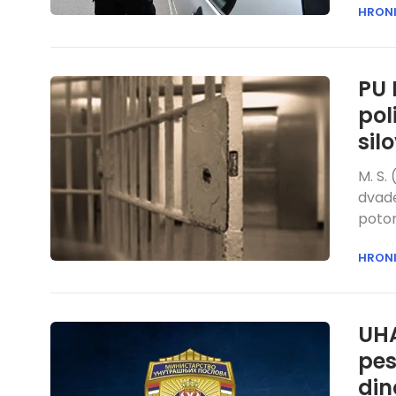
HRON
PU 
pol
sil
M. S.
dvade
poto
HRON
UHA
pes
din