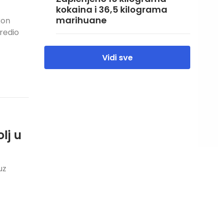
kokaina i 36,5 kilograma
marihuane
kon
dredio
Vidi sve
lj u
uz