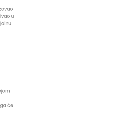
izovao
đivao u
jalnu
kojom
ega će