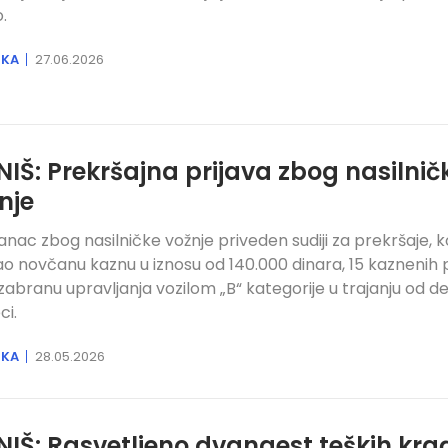
.
IKA
27.06.2026
NIŠ: Prekršajna prijava zbog nasilnič
nje
anac zbog nasilničke vožnje priveden sudiji za prekršaje, ko
ao novčanu kaznu u iznosu od 140.000 dinara, 15 kaznenih
 zabranu upravljanja vozilom „B“ kategorije u trajanju od d
i.
IKA
28.05.2026
NIŠ: Rasvetljeno dvanaest teških kra