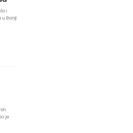
la i
 u Banji
nih
o je