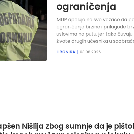
ograničenja
MUP apeluje na sve vozače da po
ograničenje brzine i prilagode br
uslovima na putu, jer tako čuvaju i 
živote drugih učesnika u saobraća
HRONIKA
03.08.2026
pšen Nišlija zbog sumnje da je pišto