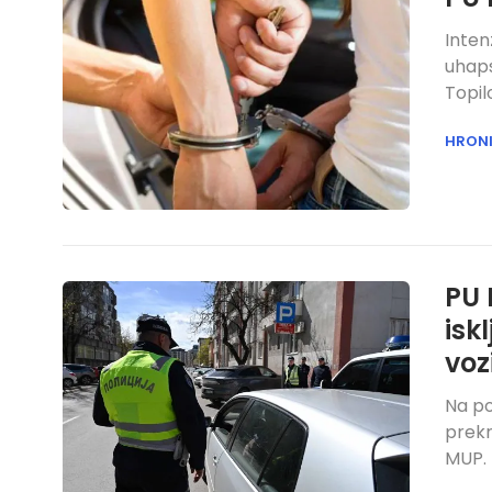
Inten
uhaps
Topil
HRON
PU 
isk
voz
Na po
prekr
MUP.