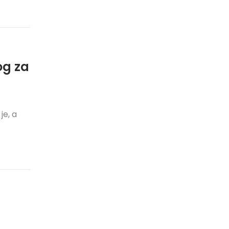
og za
je, a