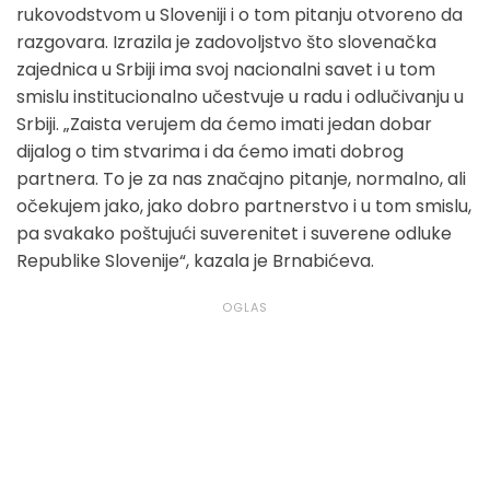
rukovodstvom u Sloveniji i o tom pitanju otvoreno da
razgovara. Izrazila je zadovoljstvo što slovenačka
zajednica u Srbiji ima svoj nacionalni savet i u tom
smislu institucionalno učestvuje u radu i odlučivanju u
Srbiji. „Zaista verujem da ćemo imati jedan dobar
dijalog o tim stvarima i da ćemo imati dobrog
partnera. To je za nas značajno pitanje, normalno, ali
očekujem jako, jako dobro partnerstvo i u tom smislu,
pa svakako poštujući suverenitet i suverene odluke
Republike Slovenije“, kazala je Brnabićeva.