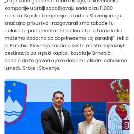
„To je kada gledamo i robe i usluge, a slovenačke
kompanije u Srbiji zapošljavaju sada blizu 11.000
radnika. Srpske kompanije takođe u Sloveniji imaju
značajno prisustvo i razgovarali smo takođe i u
oblasti te parlamentarne diplomatije o tome kako
možemo dodatno da doprinesemo toj saradnji“, rekla
je Brnabić. Slovenija zauzima šesto mesto najvažnijih
destinacija za srpski kapital, kazala je Brnabić i
dodala da to govori o jako dobrim i bliskim odnosima
između Srbije i Slovenije.