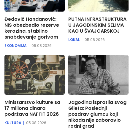
Đedović Handanović:
PUTNA INFRASTRUKTURA
NIS obezbedio rezerve
U JAGODINSKIM SELIMA
kerozina, stabilno
KAO U ŠVAJCARSKOJ
snabdevanje gorivom
LOKAL
05.08.2026
EKONOMIJA
05.08.2026
Ministarstvo kulture sa
Jagodina ispratila svog
17 miliona dinara
Gileta: Poslednji
podržava NAFFIT 2026
pozdrav glumcu koji
nikada nije zaboravio
KULTURA
05.08.2026
rodni grad