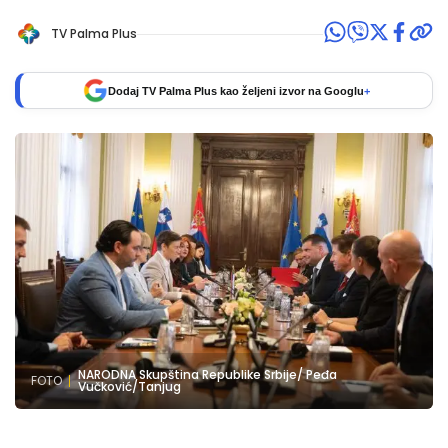
TV Palma Plus
Dodaj TV Palma Plus kao željeni izvor na Googlu
+
NARODNA Skupština Republike Srbije/ Peđa
FOTO
Vučković/Tanjug