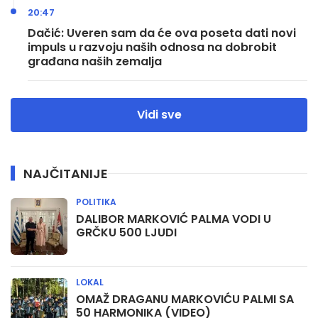
20:47
Dačić: Uveren sam da će ova poseta dati novi
impuls u razvoju naših odnosa na dobrobit
građana naših zemalja
Vidi sve
NAJČITANIJE
POLITIKA
DALIBOR MARKOVIĆ PALMA VODI U
GRČKU 500 LJUDI
LOKAL
OMAŽ DRAGANU MARKOVIĆU PALMI SA
50 HARMONIKA (VIDEO)