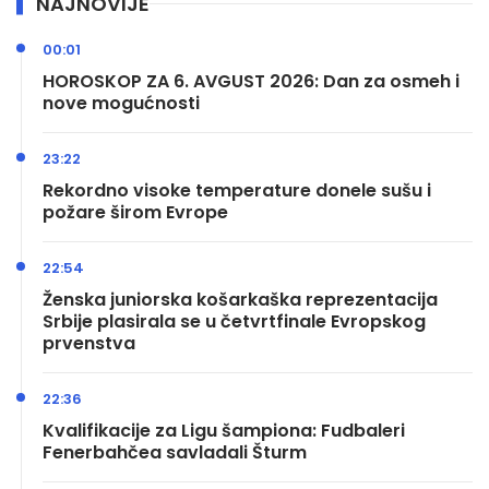
NAJNOVIJE
00:01
HOROSKOP ZA 6. AVGUST 2026: Dan za osmeh i
nove mogućnosti
23:22
Rekordno visoke temperature donele sušu i
požare širom Evrope
22:54
Ženska juniorska košarkaška reprezentacija
Srbije plasirala se u četvrtfinale Evropskog
prvenstva
22:36
Kvalifikacije za Ligu šampiona: Fudbaleri
Fenerbahčea savladali Šturm