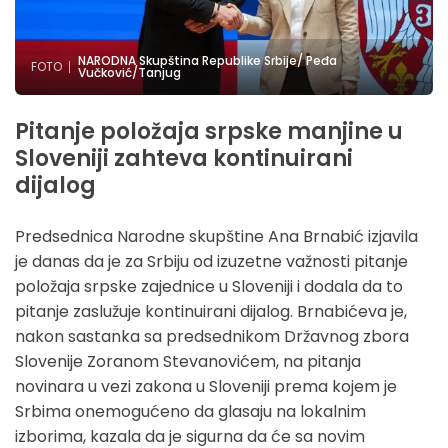
NARODNA Skupština Republike Srbije/ Peđa
FOTO
Vučković/Tanjug
Pitanje položaja srpske manjine u
Sloveniji zahteva kontinuirani
dijalog
Predsednica Narodne skupštine Ana Brnabić izjavila
je danas da je za Srbiju od izuzetne važnosti pitanje
položaja srpske zajednice u Sloveniji i dodala da to
pitanje zaslužuje kontinuirani dijalog. Brnabićeva je,
nakon sastanka sa predsednikom Državnog zbora
Slovenije Zoranom Stevanovićem, na pitanja
novinara u vezi zakona u Sloveniji prema kojem je
Srbima onemogućeno da glasaju na lokalnim
izborima, kazala da je sigurna da će sa novim