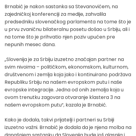
Brnabić je nakon sastanka sa Stevanovićem, na
zajedničkoj konferenciji za medije, zahvalila
predsedniku slovenačkog parlamenta na tome što je
u prvu zvaničnu bilateralnu posetu došao u Srbiju, ali i
na tome što je prihvatio njen poziv upućen pre
nepunih mesec dana.
„Slovenija je za Srbiju izuzetno značajan partner na
svim nivoima – političkom, ekonomskom, kulturnom,
društvenom i zemlja koja jako i kontinuirano podržava
Republiku Srbiju na našem evropskom putu i naše
evropske integracije. Jedna od onih zemalja koja u
ovom trenutku zagovara otvaranje klastera 3 na
našem evropskom putu“, kazala je Brnabić.
Kako je dodala, takvi prijatelji i partneri su Srbiji
izuzetno važni. Brnabić je dodala da je njena molba na
današnjem sastanku da Slovenija bude još glasnija i