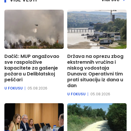
Dačić: MUP angažovao
Država na oprezu zbog
sve raspoložive
ekstremnih vrućina i
kapacitete za gašenje
niskog vodostaja
požara u Deliblatskoj
Dunava: Operativni tim
peščari
prati situaciju iz dana u
dan
U FOKUSU
05.08.2026
U FOKUSU
05.08.2026