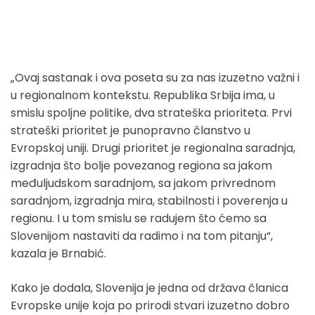
„Ovaj sastanak i ova poseta su za nas izuzetno važni i
u regionalnom kontekstu. Republika Srbija ima, u
smislu spoljne politike, dva strateška prioriteta. Prvi
strateški prioritet je punopravno članstvo u
Evropskoj uniji. Drugi prioritet je regionalna saradnja,
izgradnja što bolje povezanog regiona sa jakom
međuljudskom saradnjom, sa jakom privrednom
saradnjom, izgradnja mira, stabilnosti i poverenja u
regionu. I u tom smislu se radujem što ćemo sa
Slovenijom nastaviti da radimo i na tom pitanju“,
kazala je Brnabić.
Kako je dodala, Slovenija je jedna od država članica
Evropske unije koja po prirodi stvari izuzetno dobro