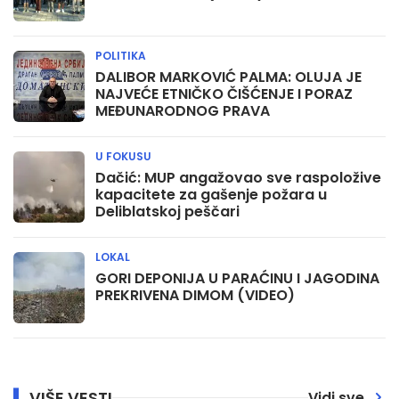
POLITIKA
DALIBOR MARKOVIĆ PALMA: OLUJA JE
NAJVEĆE ETNIČKO ČIŠĆENJE I PORAZ
MEĐUNARODNOG PRAVA
U FOKUSU
Dačić: MUP angažovao sve raspoložive
kapacitete za gašenje požara u
Deliblatskoj peščari
LOKAL
GORI DEPONIJA U PARAĆINU I JAGODINA
PREKRIVENA DIMOM (VIDEO)
VIŠE VESTI
Vidi sve