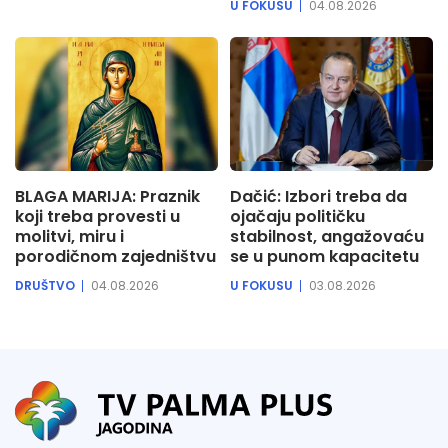
U FOKUSU
04.08.2026
BLAGA MARIJA: Praznik
Dačić: Izbori treba da
koji treba provesti u
ojačaju političku
molitvi, miru i
stabilnost, angažovaću
porodičnom zajedništvu
se u punom kapacitetu
DRUŠTVO
04.08.2026
U FOKUSU
03.08.2026