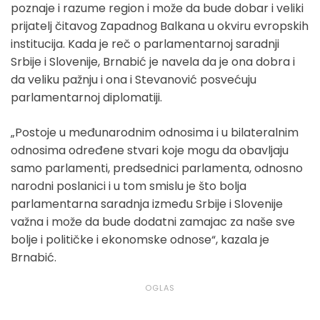
poznaje i razume region i može da bude dobar i veliki
prijatelj čitavog Zapadnog Balkana u okviru evropskih
institucija. Kada je reč o parlamentarnoj saradnji
Srbije i Slovenije, Brnabić je navela da je ona dobra i
da veliku pažnju i ona i Stevanović posvećuju
parlamentarnoj diplomatiji.
„Postoje u međunarodnim odnosima i u bilateralnim
odnosima određene stvari koje mogu da obavljaju
samo parlamenti, predsednici parlamenta, odnosno
narodni poslanici i u tom smislu je što bolja
parlamentarna saradnja između Srbije i Slovenije
važna i može da bude dodatni zamajac za naše sve
bolje i političke i ekonomske odnose“, kazala je
Brnabić.