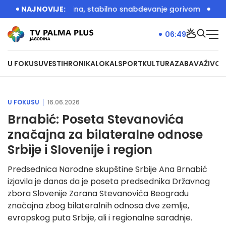
 rezerve kerozina, stabilno snabdevanje gorivom
NAJNOVIJE:
Dačić: U a
06:49
U FOKUSU
VESTI
HRONIKA
LOKAL
SPORT
KULTURA
ZABAVA
ŽIVOT
U FOKUSU
16.06.2026
Brnabić: Poseta Stevanovića
značajna za bilateralne odnose
Srbije i Slovenije i region
Predsednica Narodne skupštine Srbije Ana Brnabić
izjavila je danas da je poseta predsednika Državnog
zbora Slovenije Zorana Stevanovića Beogradu
značajna zbog bilateralnih odnosa dve zemlje,
evropskog puta Srbije, ali i regionalne saradnje.