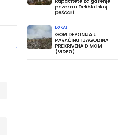
kapacitete za gašenje
požara u Deliblatskoj
peščari
LOKAL
GORI DEPONIJA U
PARAĆINU I JAGODINA
PREKRIVENA DIMOM
(VIDEO)