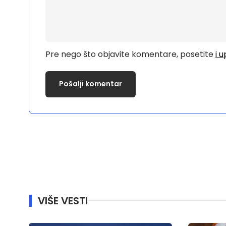
Pre nego što objavite komentare, posetite
i 
VIŠE VESTI