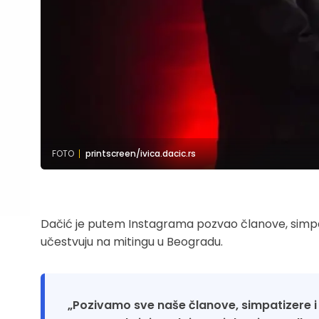
FOTO
printscreen/ivica.dacic.rs
Dačić je putem Instagrama pozvao članove, simpatiz
učestvuju na mitingu u Beogradu.
„Pozivamo sve naše članove, simpatizere i