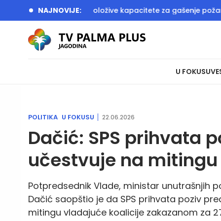
ažovao sve raspoložive kapacitete za gašenje požara u Delib
NAJNOVIJE:
U FOKUSU
VE
POLITIKA
U FOKUSU
22.06.2026
Dačić: SPS prihvata 
učestvuje na mitingu 
Potpredsednik Vlade, ministar unutrašnjih pos
Dačić saopštio je da SPS prihvata poziv pr
mitingu vladajuće koalicije zakazanom za 27