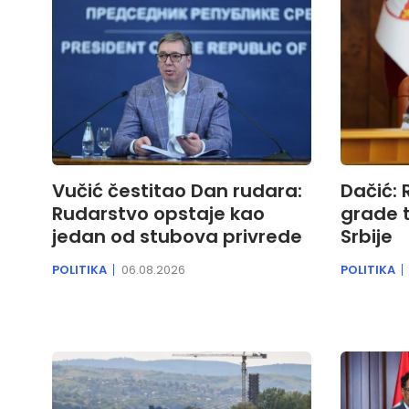
Vučić čestitao Dan rudara:
Dačić: 
Rudarstvo opstaje kao
grade 
jedan od stubova privrede
Srbije
POLITIKA
06.08.2026
POLITIKA