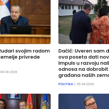
Rudari svojim radom
Dačić: Uveren sam 
temelje privrede
ova poseta dati nov
impuls u razvoju naš
odnosa na dobrobit
06.08.2026
građana naših zema
POLITIKA
05.08.2026