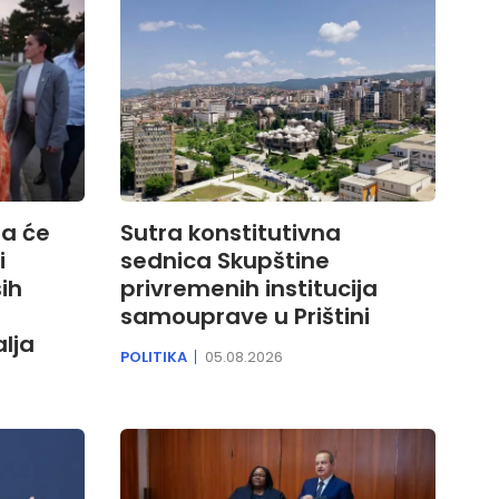
da će
Sutra konstitutivna
i
sednica Skupštine
ih
privremenih institucija
samouprave u Prištini
lja
POLITIKA
05.08.2026