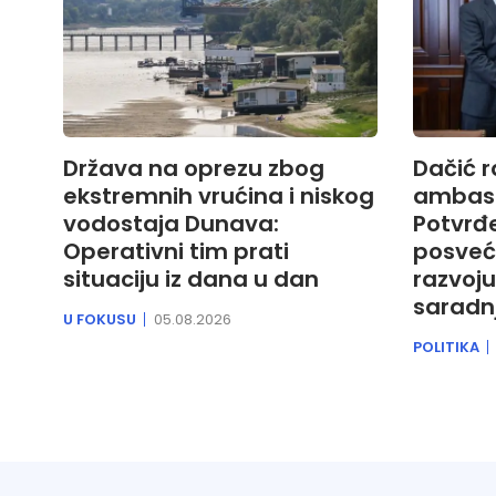
Država na oprezu zbog
Dačić 
ekstremnih vrućina i niskog
ambas
vodostaja Dunava:
Potvrđ
Operativni tim prati
posveć
situaciju iz dana u dan
razvoju
saradn
U FOKUSU
05.08.2026
POLITIKA