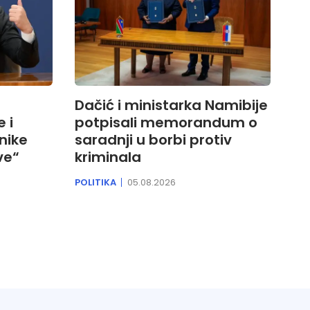
Dačić i ministarka Namibije
 i
potpisali memorandum o
nike
saradnji u borbi protiv
ve“
kriminala
POLITIKA
05.08.2026