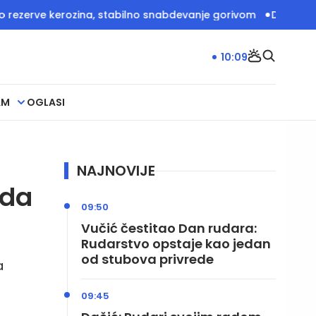
 kerozina, stabilno snabdevanje gorivom
Dačić: U akciji S
10:09
AM
OGLASI
NAJNOVIJE
 da
09:50
Vučić čestitao Dan rudara:
Rudarstvo opstaje kao jedan
od stubova privrede
a
a
09:45