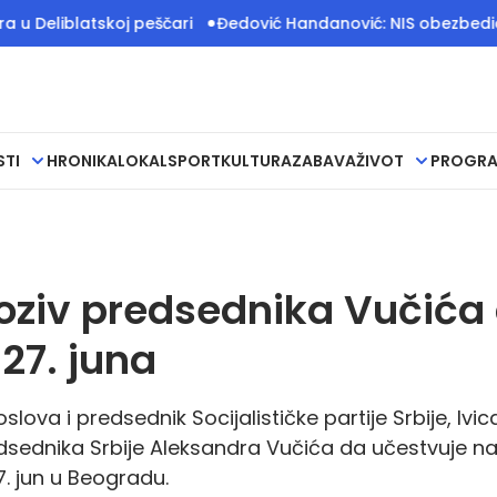
latskoj peščari
Đedović Handanović: NIS obezbedio rezerve
STI
HRONIKA
LOKAL
SPORT
KULTURA
ZABAVA
ŽIVOT
PROGR
poziv predsednika Vučića
27. juna
lova i predsednik Socijalističke partije Srbije, Ivic
edsednika Srbije Aleksandra Vučića da učestvuje n
. jun u Beogradu.