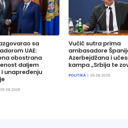
razgovarao sa
Vučić sutra prima
adorom UAE:
ambasadore Španije
ena obostrana
Azerbejdžana i učes
enost daljem
kampa „Srbija te zo
 i unapređenju
POLITIKA
05.08.2026
je
05.08.2026