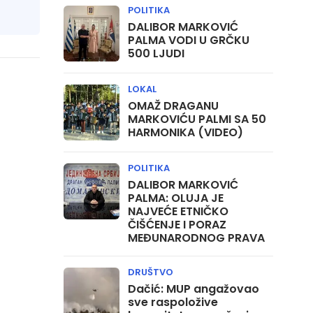
POLITIKA
DALIBOR MARKOVIĆ
PALMA VODI U GRČKU
500 LJUDI
LOKAL
OMAŽ DRAGANU
MARKOVIĆU PALMI SA 50
HARMONIKA (VIDEO)
POLITIKA
DALIBOR MARKOVIĆ
PALMA: OLUJA JE
NAJVEĆE ETNIČKO
ČIŠĆENJE I PORAZ
MEĐUNARODNOG PRAVA
DRUŠTVO
Dačić: MUP angažovao
sve raspoložive