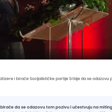
ere i birače Socijalističke partije Srbije da se odazovu p
 birače da se odazovu tom pozivu i učestvuju na mitin