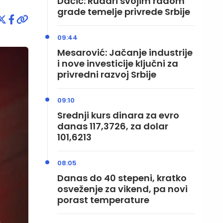
Dačić: Rudari svojim radom
grade temelje privrede Srbije
09:44
Mesarović: Jačanje industrije
i nove investicije ključni za
privredni razvoj Srbije
09:10
Srednji kurs dinara za evro
danas 117,3726, za dolar
101,6213
08:05
Danas do 40 stepeni, kratko
osveženje za vikend, pa novi
porast temperature