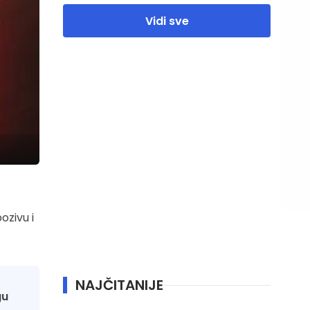
Vidi sve
ozivu i
NAJČITANIJE
gu