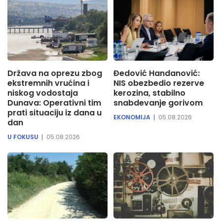
Država na oprezu zbog
Đedović Handanović:
ekstremnih vrućina i
NIS obezbedio rezerve
niskog vodostaja
kerozina, stabilno
Dunava: Operativni tim
snabdevanje gorivom
prati situaciju iz dana u
EKONOMIJA
05.08.2026
dan
U FOKUSU
05.08.2026