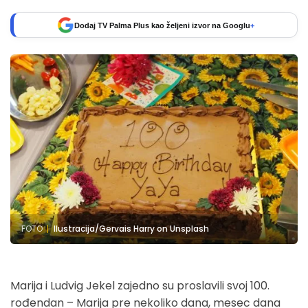
Dodaj TV Palma Plus kao željeni izvor na Googlu
+
FOTO
Ilustracija/Gervais Harry on Unsplash
Marija i Ludvig Jekel zajedno su proslavili svoj 100.
rođendan – Marija pre nekoliko dana, mesec dana