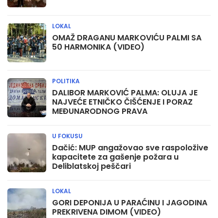
LOKAL
OMAŽ DRAGANU MARKOVIĆU PALMI SA
50 HARMONIKA (VIDEO)
POLITIKA
DALIBOR MARKOVIĆ PALMA: OLUJA JE
NAJVEĆE ETNIČKO ČIŠĆENJE I PORAZ
MEĐUNARODNOG PRAVA
U FOKUSU
Dačić: MUP angažovao sve raspoložive
kapacitete za gašenje požara u
Deliblatskoj peščari
LOKAL
GORI DEPONIJA U PARAĆINU I JAGODINA
PREKRIVENA DIMOM (VIDEO)