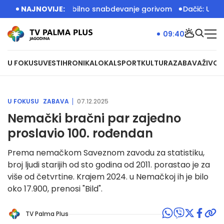
ve kerozina, stabilno snabdevanje gorivom
NAJNOVIJE:
Dačić: U akciji 
09:40
U FOKUSU
VESTI
HRONIKA
LOKAL
SPORT
KULTURA
ZABAVA
ŽIVOT
U FOKUSU
ZABAVA
07.12.2025
Nemački bračni par zajedno
proslavio 100. rođendan
Prema nemačkom Saveznom zavodu za statistiku,
broj ljudi starijih od sto godina od 2011. porastao je za
više od četvrtine. Krajem 2024. u Nemačkoj ih je bilo
oko 17.900, prenosi "Bild".
TV Palma Plus