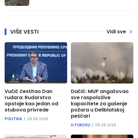
VIŠE VESTI
Vidi sve
Vučić čestitao Dan
Dačić: MUP angažovao
rudara: Rudarstvo
sve raspoložive
opstaje kao jedan od
kapacitete za gašenje
stubova privrede
požara u Deliblatskoj
peščari
POLITIKA
06.08.2026
U FOKUSU
05.08.2026