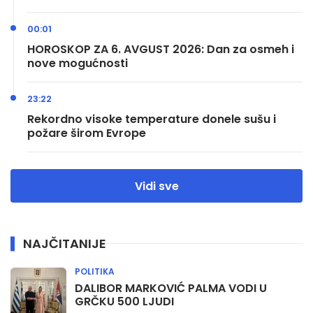
00:01
HOROSKOP ZA 6. AVGUST 2026: Dan za osmeh i
nove mogućnosti
23:22
Rekordno visoke temperature donele sušu i
požare širom Evrope
Vidi sve
NAJČITANIJE
POLITIKA
DALIBOR MARKOVIĆ PALMA VODI U
GRČKU 500 LJUDI