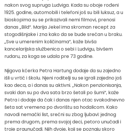
nakon svog supruga Ludviga. Kada su oboje rođeni
1925. godine, automobili i telefoni još su bili luksuz, a u
bioskopima su se prikazivali nemi filmovi, prenosi
danas „Bild“. Marija Jekel ima skroman recept za
stogodišnjake i zna kako da se bude srećan u braku.
„Sve u umerenim količinama“, kaže bivša
kancelarijska službenica o sebi i Ludvigu, bivšem
rudaru, za koga se udala pre 73 godine.
Njigova kćerka Petra Hartung dodaje da su zajedno
išli u vrtić i školu. Njeni roditelji su se igrali zajedno još
kao deca, a i danas su aktivni. „Nakon penzionisanja,
svaki dan su po dva sata brzo šetali po šumi“, kaže
Petra i dodaje da čak i danas njen otac svakodnevno
šeta sat vremena po dvorištu sa hodalicom. Kako
navodi nemački list, srećni su zbog ljubavi: jednog
prema drugom, prema svojoj deci, petoro unučadi i
troje praunučadi. Njih dvoje, koji se poznaju skoro