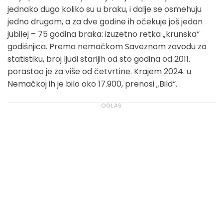
jednako dugo koliko su u braku, i dalje se osmehuju
jedno drugom, a za dve godine ih očekuje još jedan
jubilej – 75 godina braka: izuzetno retka „krunska“
godišnjica. Prema nemačkom Saveznom zavodu za
statistiku, broj ljudi starijih od sto godina od 2011.
porastao je za više od četvrtine. Krajem 2024. u
Nemačkoj ih je bilo oko 17.900, prenosi „Bild“.