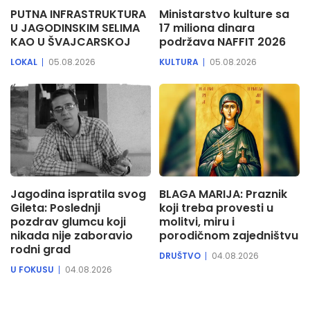
PUTNA INFRASTRUKTURA
Ministarstvo kulture sa
U JAGODINSKIM SELIMA
17 miliona dinara
KAO U ŠVAJCARSKOJ
podržava NAFFIT 2026
LOKAL
05.08.2026
KULTURA
05.08.2026
Jagodina ispratila svog
BLAGA MARIJA: Praznik
Gileta: Poslednji
koji treba provesti u
pozdrav glumcu koji
molitvi, miru i
nikada nije zaboravio
porodičnom zajedništvu
rodni grad
DRUŠTVO
04.08.2026
U FOKUSU
04.08.2026