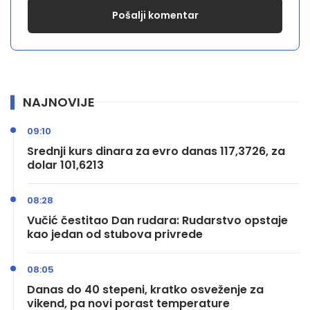
NAJNOVIJE
09:10
Srednji kurs dinara za evro danas 117,3726, za
dolar 101,6213
08:28
Vučić čestitao Dan rudara: Rudarstvo opstaje
kao jedan od stubova privrede
08:05
Danas do 40 stepeni, kratko osveženje za
vikend, pa novi porast temperature