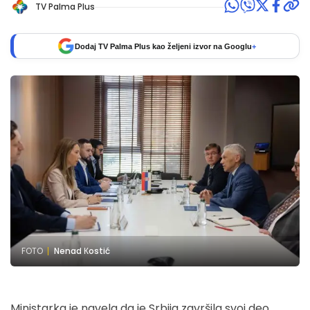
TV Palma Plus
Dodaj TV Palma Plus kao željeni izvor na Googlu
+
FOTO
Nenad Кostić
Ministarka je navela da je Srbija završila svoj deo