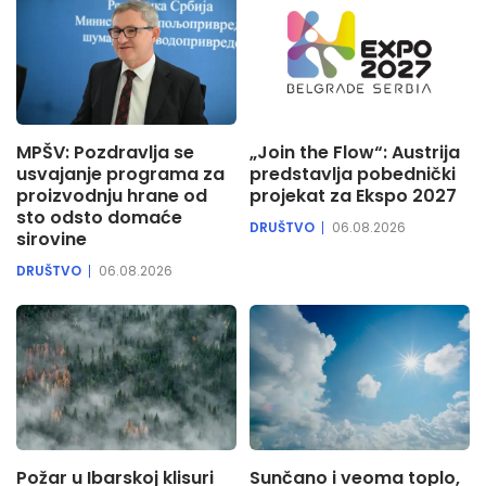
MPŠV: Pozdravlja se
„Join the Flow“: Austrija
usvajanje programa za
predstavlja pobednički
proizvodnju hrane od
projekat za Ekspo 2027
sto odsto domaće
DRUŠTVO
06.08.2026
sirovine
DRUŠTVO
06.08.2026
Požar u Ibarskoj klisuri
Sunčano i veoma toplo,