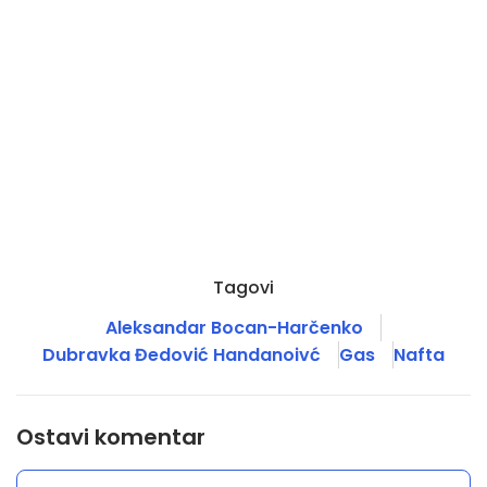
Tagovi
Aleksandar Bocan-Harčenko
Dubravka Đedović Handanoivć
Gas
Nafta
Ostavi komentar