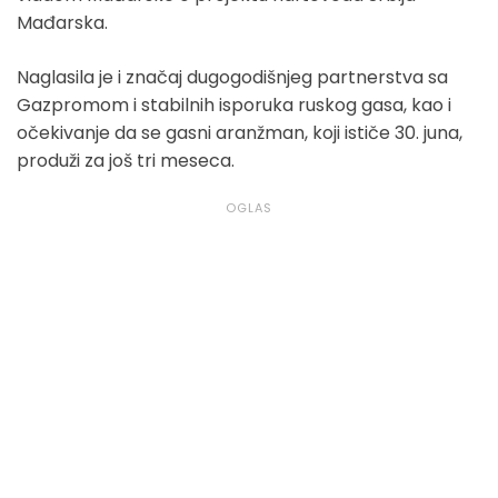
Mađarska.
Naglasila je i značaj dugogodišnjeg partnerstva sa
Gazpromom i stabilnih isporuka ruskog gasa, kao i
očekivanje da se gasni aranžman, koji ističe 30. juna,
produži za još tri meseca.