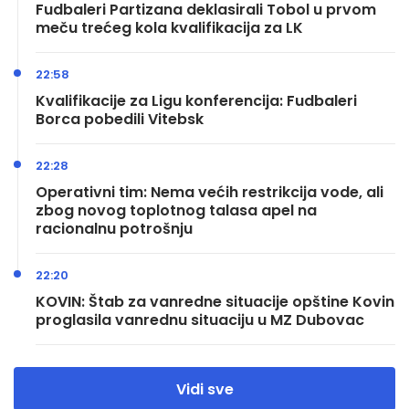
Fudbaleri Partizana deklasirali Tobol u prvom
meču trećeg kola kvalifikacija za LK
22:58
Kvalifikacije za Ligu konferencija: Fudbaleri
Borca pobedili Vitebsk
22:28
Operativni tim: Nema većih restrikcija vode, ali
zbog novog toplotnog talasa apel na
racionalnu potrošnju
22:20
KOVIN: Štab za vanredne situacije opštine Kovin
proglasila vanrednu situaciju u MZ Dubovac
Vidi sve