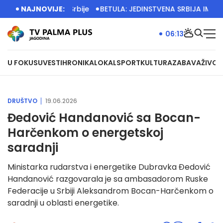
elje privrede Srbije
NAJNOVIJE:
BETULA: JEDINSTVENA SRBIJA IMA VEL
06:13
U FOKUSU
VESTI
HRONIKA
LOKAL
SPORT
KULTURA
ZABAVA
ŽIVOT
DRUŠTVO
19.06.2026
Đedović Handanović sa Bocan-
Harčenkom o energetskoj
saradnji
Ministarka rudarstva i energetike Dubravka Đedović
Handanović razgovarala je sa ambasadorom Ruske
Federacije u Srbiji Aleksandrom Bocan-Harčenkom o
saradnji u oblasti energetike.