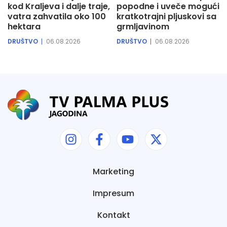
kod Kraljeva i dalje traje,
popodne i uveče mogući
vatra zahvatila oko 100
kratkotrajni pljuskovi sa
hektara
grmljavinom
DRUŠTVO
06.08.2026
DRUŠTVO
06.08.2026
Marketing
Impresum
Kontakt