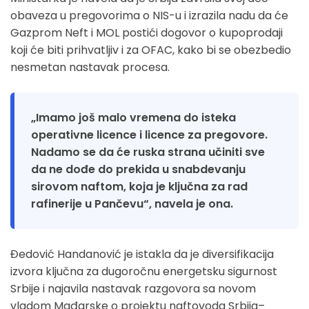
obaveza u pregovorima o NIS-u i izrazila nadu da će
Gazprom Neft i MOL postići dogovor o kupoprodaji
koji će biti prihvatljiv i za OFAC, kako bi se obezbedio
nesmetan nastavak procesa.
„Imamo još malo vremena do isteka
operativne licence i licence za pregovore.
Nadamo se da će ruska strana učiniti sve
da ne dođe do prekida u snabdevanju
sirovom naftom, koja je ključna za rad
rafinerije u Pančevu“, navela je ona.
Đedović Handanović je istakla da je diversifikacija
izvora ključna za dugoročnu energetsku sigurnost
Srbije i najavila nastavak razgovora sa novom
vladom Mađarske o projektu naftovoda Srbija–