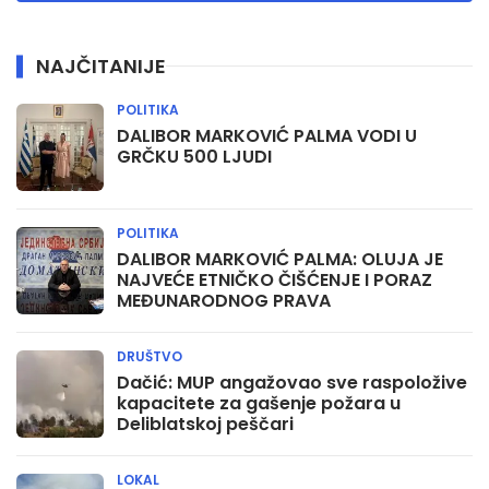
NAJČITANIJE
POLITIKA
DALIBOR MARKOVIĆ PALMA VODI U
GRČKU 500 LJUDI
POLITIKA
DALIBOR MARKOVIĆ PALMA: OLUJA JE
NAJVEĆE ETNIČKO ČIŠĆENJE I PORAZ
MEĐUNARODNOG PRAVA
DRUŠTVO
Dačić: MUP angažovao sve raspoložive
kapacitete za gašenje požara u
Deliblatskoj peščari
LOKAL