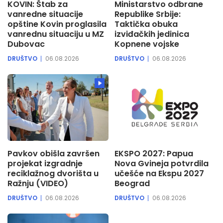
KOVIN: Štab za
Ministarstvo odbrane
vanredne situacije
Republike Srbije:
opštine Kovin proglasila
Taktička obuka
vanrednu situaciju u MZ
izviđačkih jedinica
Dubovac
Kopnene vojske
DRUŠTVO
06.08.2026
DRUŠTVO
06.08.2026
Pavkov obišla završen
EKSPO 2027: Papua
projekat izgradnje
Nova Gvineja potvrdila
reciklažnog dvorišta u
učešće na Ekspu 2027
Ražnju (VIDEO)
Beograd
DRUŠTVO
06.08.2026
DRUŠTVO
06.08.2026