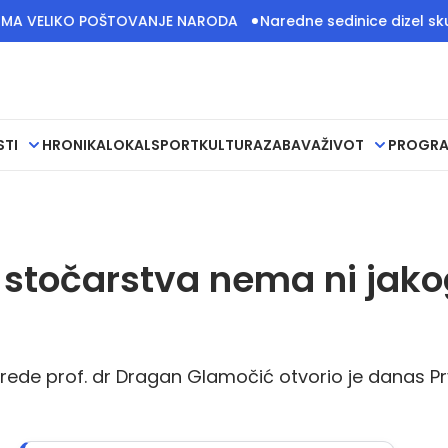
 POŠTOVANJE NARODA
Naredne sedinice dizel skuplji, a cena
STI
HRONIKA
LOKAL
SPORT
KULTURA
ZABAVA
ŽIVOT
PROGR
stočarstva nema ni jako
vrede prof. dr Dragan Glamočić otvorio je danas Pr