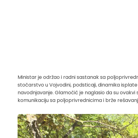
Ministar je održao i radni sastanak sa poljoprivred
stočarstvo u Vojvodini, podsticaji, dinamika isplate 
navodnjavanje. Glamočić je naglasio da su ovakvi 
komunikaciju sa poljoprivrednicima i brže rešava