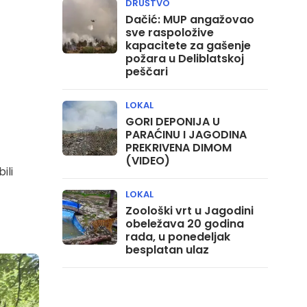
DRUŠTVO
Dačić: MUP angažovao
sve raspoložive
kapacitete za gašenje
požara u Deliblatskoj
peščari
LOKAL
GORI DEPONIJA U
PARAĆINU I JAGODINA
PREKRIVENA DIMOM
(VIDEO)
ili
LOKAL
Zoološki vrt u Jagodini
obeležava 20 godina
rada, u ponedeljak
besplatan ulaz