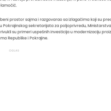
Glamočić.
beni prostor sajma i razgovarao sa izlagačima koji su pred
 Pokrajinskog sekretarijata za poljoprivredu, Ministarstv
vukli su primeri uspešnih investicija u modernizaciju proi
ma Republike i Pokrajine.