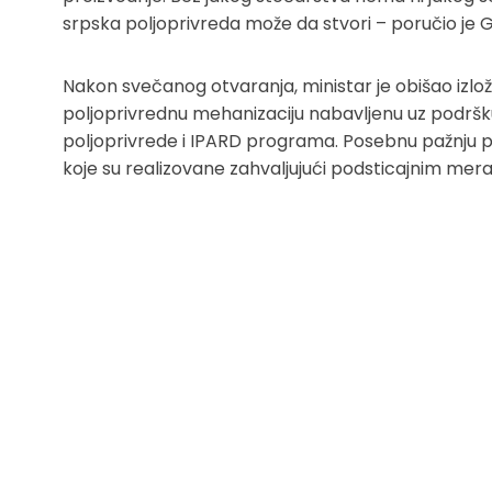
srpska poljoprivreda može da stvori – poručio je 
Nakon svečanog otvaranja, ministar je obišao izlož
poljoprivrednu mehanizaciju nabavljenu uz podršku
poljoprivrede i IPARD programa. Posebnu pažnju pri
koje su realizovane zahvaljujući podsticajnim mera