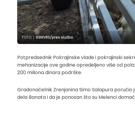
FOTO
KSMVRS/pres služba
Potpredsednik Pokrajinske vlade i pokrajinski sekr
mehanizacije ove godine opredeljeno više od pola 
200 miliona dinara podrške.
Gradonačelnik Zrenjanina Simo Salapura poručio je 
dela Banata i da je ponosan što su Melenci domać