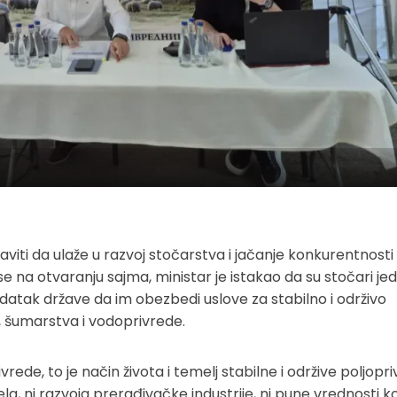
viti da ulaže u razvoj stočarstva i jačanje konkurentnosti
 na otvaranju sajma, ministar je istakao da su stočari je
adatak države da im obezbedi uslove za stabilno i održivo
e, šumarstva i vodoprivrede.
ede, to je način života i temelj stabilne i održive poljopr
a, ni razvoja prerađivačke industrije, ni pune vrednosti ko