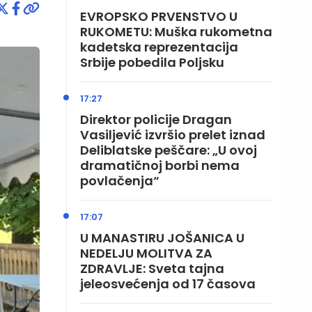
EVROPSKO PRVENSTVO U
RUKOMETU: Muška rukometna
kadetska reprezentacija
Srbije pobedila Poljsku
17:27
Direktor policije Dragan
Vasiljević izvršio prelet iznad
Deliblatske peščare: „U ovoj
dramatičnoj borbi nema
povlačenja“
17:07
U MANASTIRU JOŠANICA U
NEDELJU MOLITVA ZA
ZDRAVLJE: Sveta tajna
jeleosvećenja od 17 časova