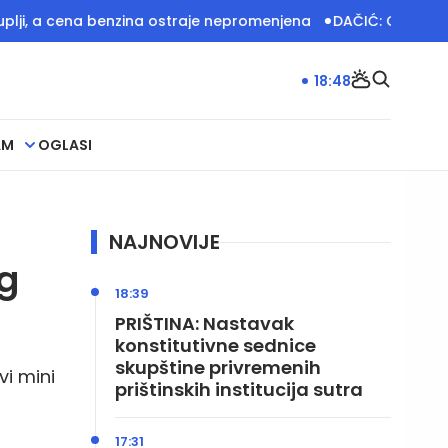
 benzina ostraje nepromenjena
DAČIĆ: Odajem priznanje pripa
18:48
AM
OGLASI
NAJNOVIJE
g
18:39
PRIŠTINA: Nastavak
konstitutivne sednice
skupštine privremenih
vi mini
prištinskih institucija sutra
17:31