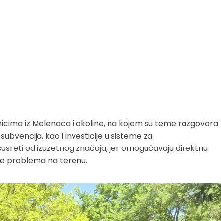
nicima iz Melenaca i okoline, na kojem su teme razgovora b
subvencija, kao i investicije u sisteme za
susreti od izuzetnog značaja, jer omogućavaju direktnu
nje problema na terenu.