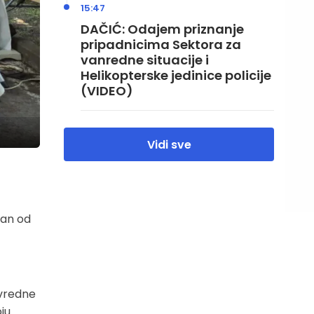
15:47
DAČIĆ: Odajem priznanje
pripadnicima Sektora za
vanredne situacije i
Helikopterske jedinice policije
(VIDEO)
Vidi sve
dan od
ivredne
ju