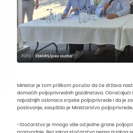
FOTO
KSMVRS/pres služba
Ministar je tom prilikom poručio da će država nasta
domaćih poljoprivrednih gazdinstava. Obraćajući se
najvažnijih oslonaca srpske poljoprivrede i da je z
poslovanje, saopštilo je Ministarstvo poljoprivred
-Stočarstvo je mnogo više od jedne grane poljoprivr
proizvodnje. Bez jakog stočarstva nema ni jakog sel