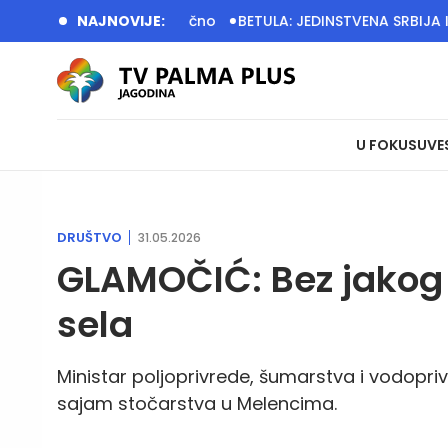
 i dalje kritično
NAJNOVIJE:
BETULA: JEDINSTVENA SRBIJA IMA VELIKO
U FOKUSU
VE
DRUŠTVO
31.05.2026
GLAMOČIĆ: Bez jakog 
sela
Ministar poljoprivrede, šumarstva i vodopri
sajam stočarstva u Melencima.