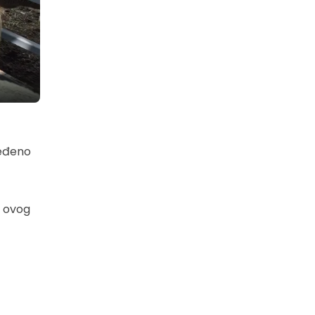
beđeno
a ovog