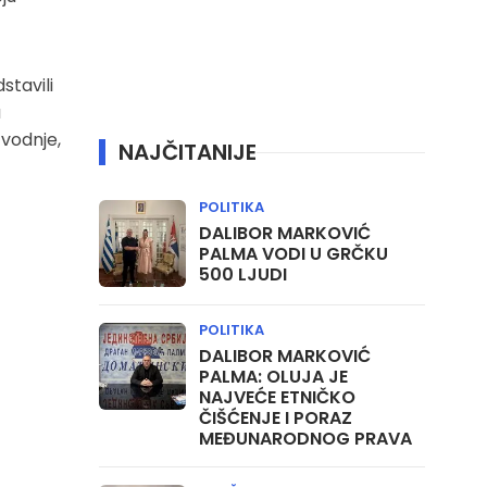
stavili
a
zvodnje,
NAJČITANIJE
POLITIKA
DALIBOR MARKOVIĆ
PALMA VODI U GRČKU
500 LJUDI
POLITIKA
DALIBOR MARKOVIĆ
PALMA: OLUJA JE
NAJVEĆE ETNIČKO
ČIŠĆENJE I PORAZ
MEĐUNARODNOG PRAVA