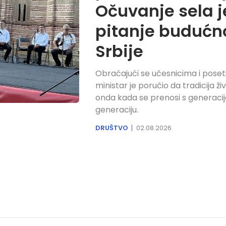
Očuvanje sela j
pitanje budućn
Srbije
Obraćajući se učesnicima i poset
ministar je poručio da tradicija ži
onda kada se prenosi s generacij
generaciju.
DRUŠTVO
02.08.2026