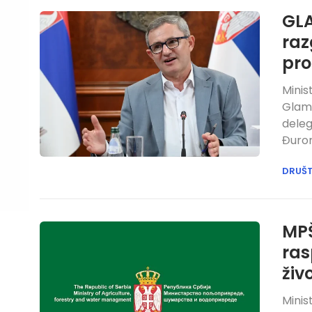
GLA
raz
pro
Minis
Glamo
deleg
Đuro
DRUŠ
MPŠ
ras
živ
Minis