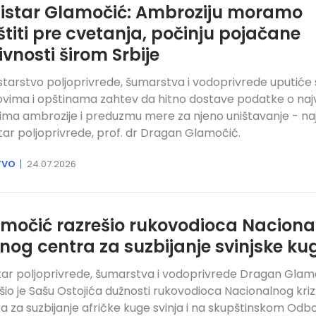
istar Glamočić: Ambroziju moramo
štiti pre cvetanja, počinju pojačane
ivnosti širom Srbije
starstvo poljoprivrede, šumarstva i vodoprivrede uputiće
vima i opštinama zahtev da hitno dostave podatke o na
tima ambrozije i preduzmu mere za njeno uništavanje - naj
tar poljoprivrede, prof. dr Dragan Glamočić.
TVO
24.07.2026
močić razrešio rukovodioca Nacion
znog centra za suzbijanje svinjske ku
tar poljoprivrede, šumarstva i vodoprivrede Dragan Glam
šio je Sašu Ostojića dužnosti rukovodioca Nacionalnog kri
a za suzbijanje afričke kuge svinja i na skupštinskom Odb