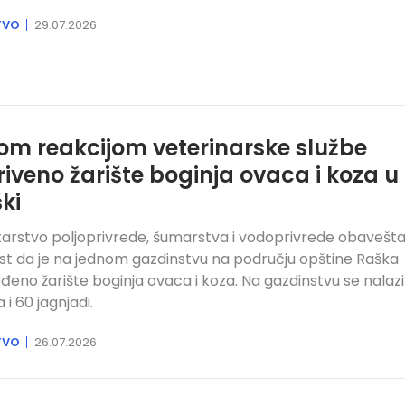
TVO
29.07.2026
om reakcijom veterinarske službe
riveno žarište boginja ovaca i koza u
ki
tarstvo poljoprivrede, šumarstva i vodoprivrede obavešt
st da je na jednom gazdinstvu na području opštine Raška
đeno žarište boginja ovaca i koza. Na gazdinstvu se nalazi
 i 60 jagnjadi.
TVO
26.07.2026