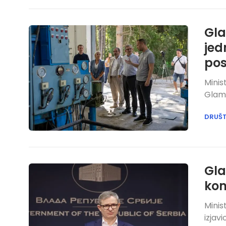
Gla
jed
pos
Minis
Glamo
DRUŠ
Gla
kon
Minis
izjav