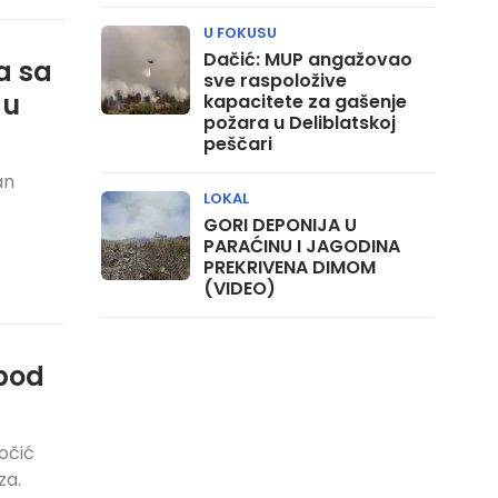
U FOKUSU
Dačić: MUP angažovao
a sa
sve raspoložive
 u
kapacitete za gašenje
požara u Deliblatskoj
peščari
an
LOKAL
GORI DEPONIJA U
PARAĆINU I JAGODINA
PREKRIVENA DIMOM
(VIDEO)
 pod
očić
za.