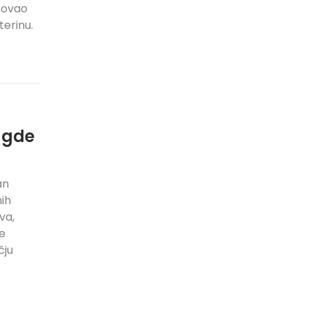
novao
terinu.
e gde
an
ih
va,
se
čju