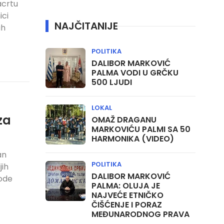
acrtu
ici
NAJČITANIJE
ih
POLITIKA
DALIBOR MARKOVIĆ
PALMA VODI U GRČKU
500 LJUDI
LOKAL
za
OMAŽ DRAGANU
MARKOVIĆU PALMI SA 50
HARMONIKA (VIDEO)
an
POLITIKA
jih
DALIBOR MARKOVIĆ
rode
PALMA: OLUJA JE
NAJVEĆE ETNIČKO
ČIŠĆENJE I PORAZ
MEĐUNARODNOG PRAVA