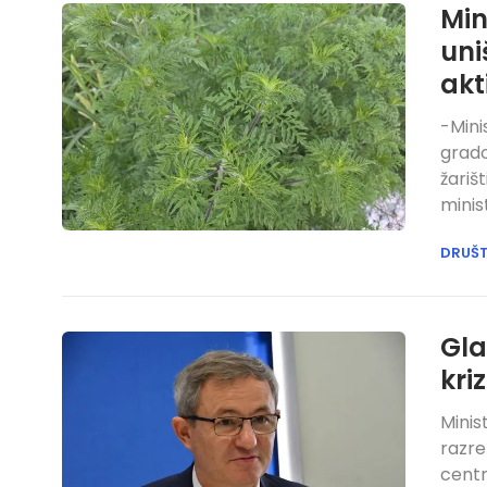
Min
uni
akt
-Mini
grado
žariš
minis
DRUŠ
Gla
kri
Minis
razre
centr