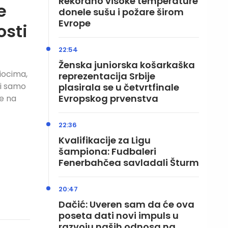
Rekordno visoke temperature
e
donele sušu i požare širom
Evrope
osti
22:54
Ženska juniorska košarkaška
iocima,
reprezentacija Srbije
vi samo
plasirala se u četvrtfinale
Evropskog prvenstva
e na
22:36
Kvalifikacije za Ligu
šampiona: Fudbaleri
Fenerbahčea savladali Šturm
20:47
Dačić: Uveren sam da će ova
poseta dati novi impuls u
razvoju naših odnosa na