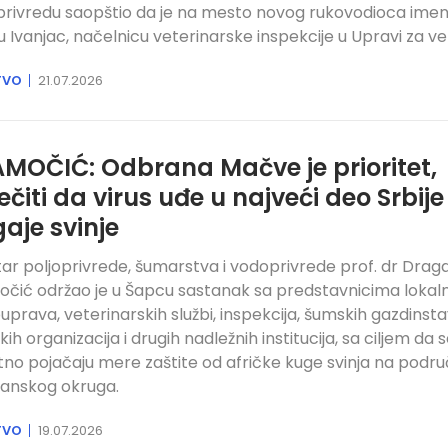
privredu saopštio da je na mesto novog rukovodioca ime
anu Ivanjac, načelnicu veterinarske inspekcije u Upravi za ve
TVO
21.07.2026
MOČIĆ: Odbrana Mačve je prioritet,
ečiti da virus uđe u najveći deo Srbij
gaje svinje
tar poljoprivrede, šumarstva i vodoprivrede prof. dr Drag
čić održao je u Šapcu sastanak sa predstavnicima lokaln
prava, veterinarskih službi, inspekcija, šumskih gazdinsta
kih organizacija i drugih nadležnih institucija, sa ciljem da 
no pojačaju mere zaštite od afričke kuge svinja na podru
anskog okruga.
TVO
19.07.2026