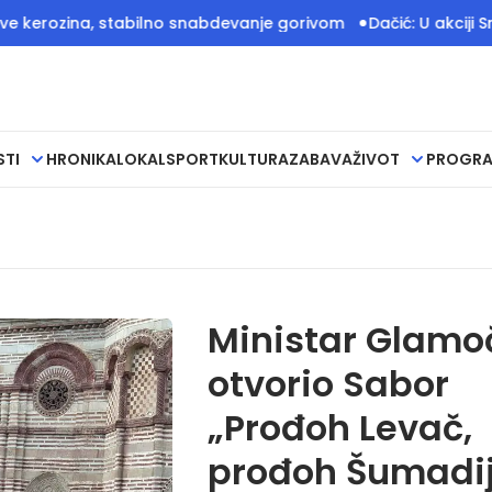
zina, stabilno snabdevanje gorivom
Dačić: U akciji Srbije i
STI
HRONIKA
LOKAL
SPORT
KULTURA
ZABAVA
ŽIVOT
PROGR
Ministar Glamo
otvorio Sabor
„Prođoh Levač,
prođoh Šumadij