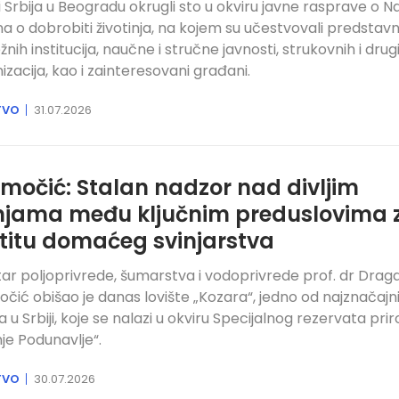
i Srbija u Beogradu okrugli sto u okviru javne rasprave o N
a o dobrobiti životinja, na kojem su učestvovali predstavn
žnih institucija, naučne i stručne javnosti, strukovnih i drug
izacija, kao i zainteresovani građani.
TVO
31.07.2026
močić: Stalan nadzor nad divljim
njama među ključnim preduslovima 
titu domaćeg svinjarstva
tar poljoprivrede, šumarstva i vodoprivrede prof. dr Drag
čić obišao je danas lovište „Kozara“, jedno od najznačajni
ta u Srbiji, koje se nalazi u okviru Specijalnog rezervata pri
je Podunavlje“.
TVO
30.07.2026