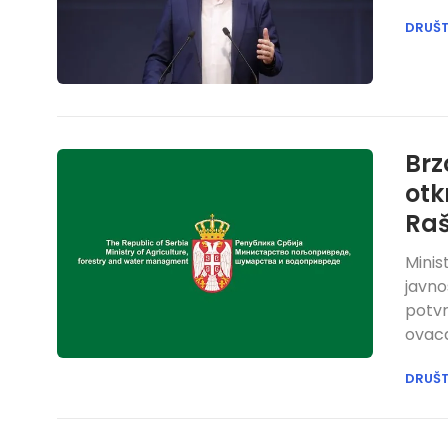
DRUŠ
Brz
otk
Raš
Minis
javno
potvr
ovaca
DRUŠ