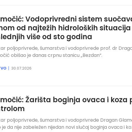
močić: Vodoprivredni sistem suočav
nom od najtežih hidroloških situacija
lednjih više od sto godina
tar poljoprivrede, šumarstva i vodoprivrede prof. dr Drag
čić obišao je danas crpnu stanicu „Bezdan“.
TVO
30.07.2026
močić: Žarišta boginja ovaca i koza
trolom
tar poljoprivrede, šumarstva i vodoprivrede Dragan Glam
io je da nije zabeležen nijedan novi slučaj boginja ovaca i ko