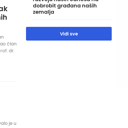
dobrobit građana naših
ak
zemalja
nih
Vidi sve
an
kao član
of. dr.
alo je u