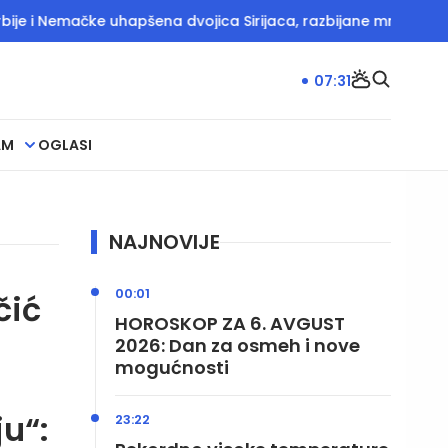
 Nemačke uhapšena dvojica Sirijaca, razbijane mreže krijumčara
07:31
AM
OGLASI
NAJNOVIJE
00:01
čić
HOROSKOP ZA 6. AVGUST
2026: Dan za osmeh i nove
mogućnosti
u“:
23:22