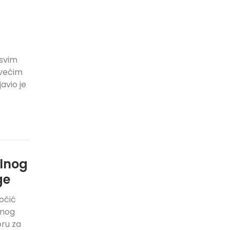
 svim
jvećim
avio je
alnog
ge
očić
znog
oru za