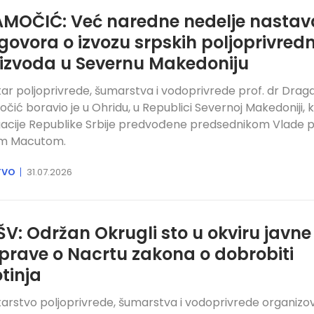
MOČIĆ: Već naredne nedelje nastav
govora o izvozu srpskih poljoprivred
izvoda u Severnu Makedoniju
tar poljoprivrede, šumarstva i vodoprivrede prof. dr Drag
čić boravio je u Ohridu, u Republici Severnoj Makedoniji, 
acije Republike Srbije predvođene predsednikom Vlade pr
m Macutom.
TVO
31.07.2026
V: Održan Okrugli sto u okviru javne
prave o Nacrtu zakona o dobrobiti
otinja
tarstvo poljoprivrede, šumarstva i vodoprivrede organizov