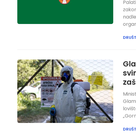
Palat
zakon
nadle
organ
DRUŠ
Gla
svi
zaš
Minis
Glamo
loviš
„Gorn
DRUŠ