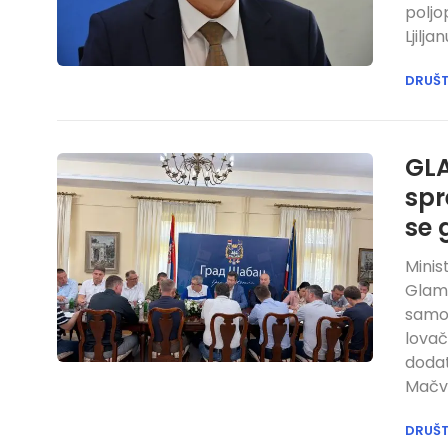
poljo
Ljilj
DRUŠ
GLA
spr
se 
Minis
Glamo
samou
lovač
dodat
Mačv
DRUŠ