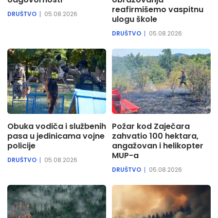
reafirmišemo vaspitnu
DRUŠTVO
05.08.2026
ulogu škole
DRUŠTVO
05.08.2026
Obuka vodiča i službenih
Požar kod Zaječara
pasa u jedinicama vojne
zahvatio 100 hektara,
policije
angažovan i helikopter
MUP-a
DRUŠTVO
05.08.2026
DRUŠTVO
05.08.2026