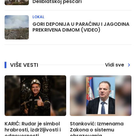
Deliblatskoj peščari
LOKAL
GORI DEPONIJA U PARAĆINU I JAGODINA
PREKRIVENA DIMOM (VIDEO)
VIŠE VESTI
Vidi sve
KARIĆ: Rudar je simbol
Stanković: Izmenama
hrabrosti, izdržljivosti i
Zakona o sistemu
odgovornosti
obrazovanja