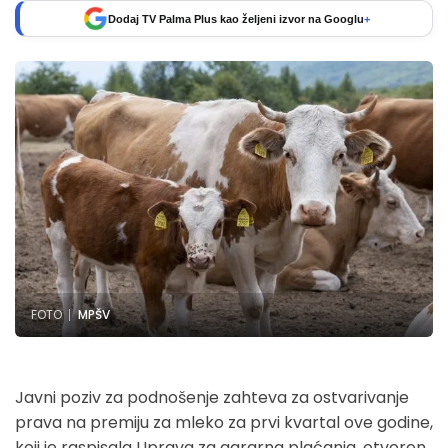
Dodaj TV Palma Plus kao željeni izvor na Googlu
+
FOTO
MPŠV
Javni poziv za podnošenje zahteva za ostvarivanje
prava na premiju za mleko za prvi kvartal ove godine,
koji je raspisala Uprava za agrarna plaćanja, otvoren