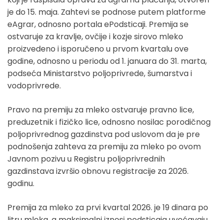
je do 15. maja. Zahtevi se podnose putem platforme
eAgrar, odnosno portala ePodsticaji. Premija se
ostvaruje za kravlje, ovčije i kozje sirovo mleko
proizvedeno i isporučeno u prvom kvartalu ove
godine, odnosno u periodu od 1. januara do 31. marta,
podseća Ministarstvo poljoprivrede, šumarstva i
vodoprivrede.
Pravo na premiju za mleko ostvaruje pravno lice,
preduzetnik i fizičko lice, odnosno nosilac porodičnog
poljoprivrednog gazdinstva pod uslovom da je pre
podnošenja zahteva za premiju za mleko po ovom
Javnom pozivu u Registru poljoprivrednih
gazdinstava izvršio obnovu registracije za 2026.
godinu.
Premija za mleko za prvi kvartal 2026. je 19 dinara po
litru mleka, a maksimalni iznosi podsticaja uvećavaju