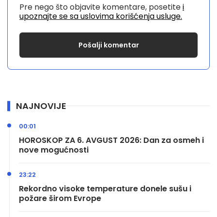
Pre nego što objavite komentare, posetite
i
upoznajte se sa uslovima korišćenja usluge.
NAJNOVIJE
00:01
HOROSKOP ZA 6. AVGUST 2026: Dan za osmeh i
nove mogućnosti
23:22
Rekordno visoke temperature donele sušu i
požare širom Evrope