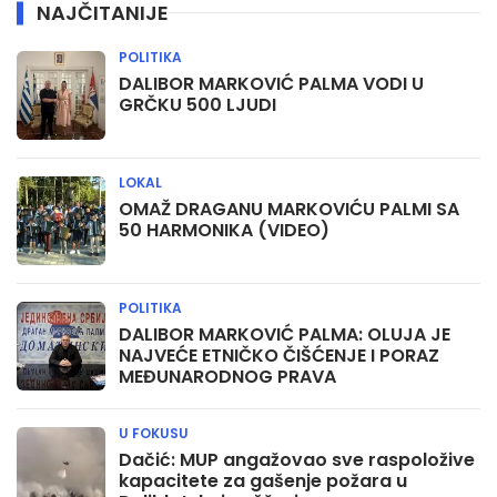
NAJČITANIJE
POLITIKA
DALIBOR MARKOVIĆ PALMA VODI U
GRČKU 500 LJUDI
LOKAL
OMAŽ DRAGANU MARKOVIĆU PALMI SA
50 HARMONIKA (VIDEO)
POLITIKA
DALIBOR MARKOVIĆ PALMA: OLUJA JE
NAJVEĆE ETNIČKO ČIŠĆENJE I PORAZ
MEĐUNARODNOG PRAVA
U FOKUSU
Dačić: MUP angažovao sve raspoložive
kapacitete za gašenje požara u