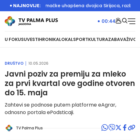
 akciji Srbije i Nemačke uhapšena dvojica Sirijaca, razbijane m
NAJNOVIJE:
00:44
U FOKUSU
VESTI
HRONIKA
LOKAL
SPORT
KULTURA
ZABAVA
ŽIVOT
DRUŠTVO
10.05.2026
Javni poziv za premiju za mleko
za prvi kvartal ove godine otvoren
do 15. maja
Zahtevi se podnose putem platforme eAgrar,
odnosno portala ePodsticaji.
TV Palma Plus