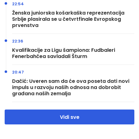
22:54
Ženska juniorska košarkaška reprezentacija
Srbije plasirala se u četvrtfinale Evropskog
prvenstva
22:36
Kvalifikacije za Ligu šampiona: Fudbaleri
Fenerbahčea savladali Šturm
20:47
Dačić: Uveren sam da će ova poseta dati novi
impuls u razvoju naših odnosa na dobrobit
građana naših zemalja
Vidi sve