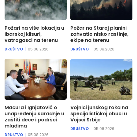
Požari na više lokacija u
Požar na Staroj planini
Ibarskoj klisuri,
zahvatio nisko rastinje,
vatrogasci na terenu
ekipe na terenu
DRUŠTVO
05.08.2026
DRUŠTVO
05.08.2026
Macura i Ignjatović o
Vojnici junskog roka na
unapređenju saradnje u
specijalističkoj obuci u
zaštiti dece i podršci
Vojsci Srbije
mladima
DRUŠTVO
05.08.2026
DRUŠTVO
05.08.2026