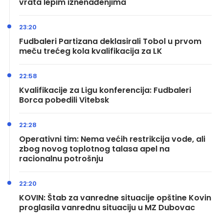
vrata lepim iznenađenjima
23:20
Fudbaleri Partizana deklasirali Tobol u prvom
meču trećeg kola kvalifikacija za LK
22:58
Kvalifikacije za Ligu konferencija: Fudbaleri
Borca pobedili Vitebsk
22:28
Operativni tim: Nema većih restrikcija vode, ali
zbog novog toplotnog talasa apel na
racionalnu potrošnju
22:20
KOVIN: Štab za vanredne situacije opštine Kovin
proglasila vanrednu situaciju u MZ Dubovac