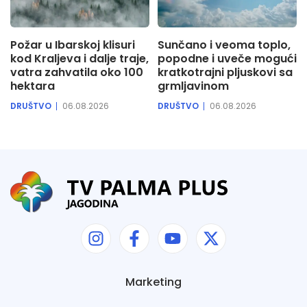
Požar u Ibarskoj klisuri
Sunčano i veoma toplo,
kod Kraljeva i dalje traje,
popodne i uveče mogući
vatra zahvatila oko 100
kratkotrajni pljuskovi sa
hektara
grmljavinom
DRUŠTVO
06.08.2026
DRUŠTVO
06.08.2026
Marketing