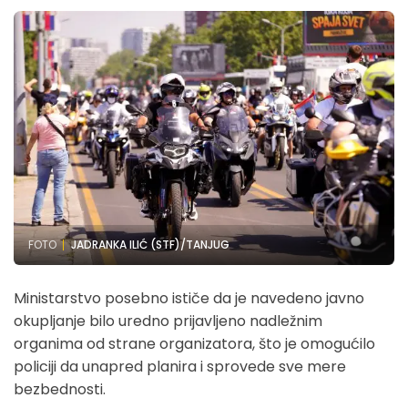
FOTO
JADRANKA ILIĆ (STF)/TANJUG
Ministarstvo posebno ističe da je navedeno javno
okupljanje bilo uredno prijavljeno nadležnim
organima od strane organizatora, što je omogućilo
policiji da unapred planira i sprovede sve mere
bezbednosti.