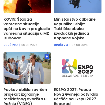
KOVIN: Štab za
Ministarstvo odbrane
vanredne situacije
Republike Srbije:
opštine Kovin proglasila
Taktička obuka
vanrednu situaciju u MZ
izviđačkih jedinica
Dubovac
Kopnene vojske
DRUŠTVO
06.08.2026
DRUŠTVO
06.08.2026
Pavkov obišla završen
EKSPO 2027: Papua
projekat izgradnje
Nova Gvineja potvrdila
reciklažnog dvorišta u
učešće na Ekspu 2027
Ražnju (VIDEO)
Beograd