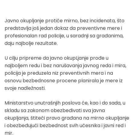
Javno okupljanje protiče mirno, bez incidenata, što
predstavlja još jedan dokaz da preventivne mere i
profesionalan rad policije, u saradnji sa građanima,
daju najbolje rezultate.
U cilju pripreme da javno okupLjanje prođe u
najboljem redu i bez narušavanja javnog reda i mira,
policija je preduzela niz preventivnih mera i na
osnovu bezbednosne procene planirala je mere iz
svoje nadležnosti.
Ministarstvo unutrašnjih poslova će, kao i do sada, u
skladu sa zakonom obezbeđivati sva javna
okupljanja, štiteći pravo građana na mirno okupljanje
i obezbeđujući bezbednost svih učesnika i javni red i
mir.