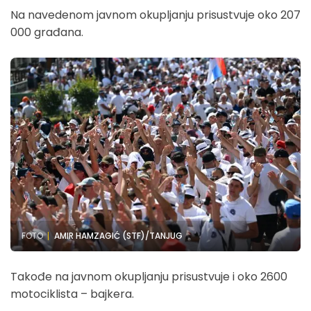
Na navedenom javnom okupljanju prisustvuje oko 207
000 građana.
FOTO
AMIR HAMZAGIĆ (STF)/TANJUG
Takođe na javnom okupljanju prisustvuje i oko 2600
motociklista – bajkera.