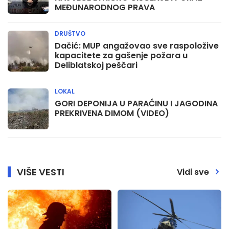
MEĐUNARODNOG PRAVA
DRUŠTVO
Dačić: MUP angažovao sve raspoložive
kapacitete za gašenje požara u
Deliblatskoj peščari
LOKAL
GORI DEPONIJA U PARAĆINU I JAGODINA
PREKRIVENA DIMOM (VIDEO)
VIŠE VESTI
Vidi sve