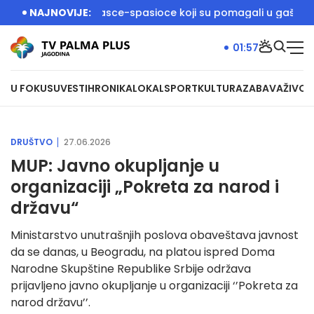
 dočekali vatrogasce-spasioce koji su pomagali u gašenju poža
NAJNOVIJE:
01:57
U FOKUSU
VESTI
HRONIKA
LOKAL
SPORT
KULTURA
ZABAVA
ŽIVOT
DRUŠTVO
27.06.2026
MUP: Javno okupljanje u
organizaciji „Pokreta za narod i
državu“
Ministarstvo unutrašnjih poslova obaveštava javnost
da se danas, u Beogradu, na platou ispred Doma
Narodne Skupštine Republike Srbije održava
prijavljeno javno okupljanje u organizaciji ‘’Pokreta za
narod državu’’.