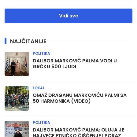
Vidi sve
NAJČITANIJE
POLITIKA
DALIBOR MARKOVIĆ PALMA VODI U
GRČKU 500 LJUDI
LOKAL
OMAŽ DRAGANU MARKOVIĆU PALMI SA
50 HARMONIKA (VIDEO)
POLITIKA
DALIBOR MARKOVIĆ PALMA: OLUJA JE
NAJVEĆE ETNIČKO ČIŠĆENJE I PORAZ