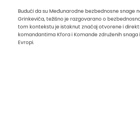
Budući da su Međunarodne bezbednosne snage na
Grinkeviča, težišno je razgovarano o bezbednosnoj sit
tom kontekstu je istaknut značaj otvorene i direk
komandantima Kfora i Komande združenih snaga 
Evropi.