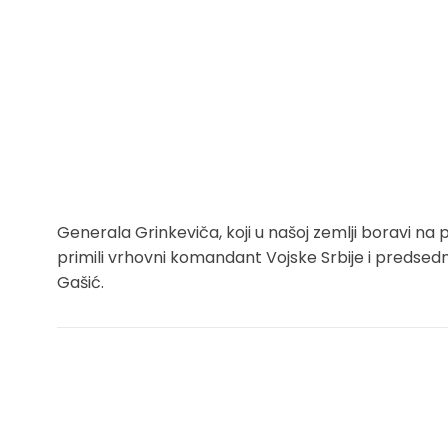
Generala Grinkeviča, koji u našoj zemlji boravi na
primili vrhovni komandant Vojske Srbije i predsed
Gašić.