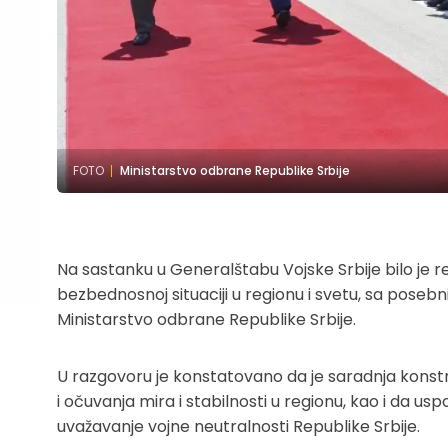
FOTO
Ministarstvo odbrane Republike Srbije
Na sastanku u Generalštabu Vojske Srbije bilo je r
bezbednosnoj situaciji u regionu i svetu, sa posebn
Ministarstvo odbrane Republike Srbije.
U razgovoru je konstatovano da je saradnja konstruk
i očuvanja mira i stabilnosti u regionu, kao i da 
uvažavanje vojne neutralnosti Republike Srbije.