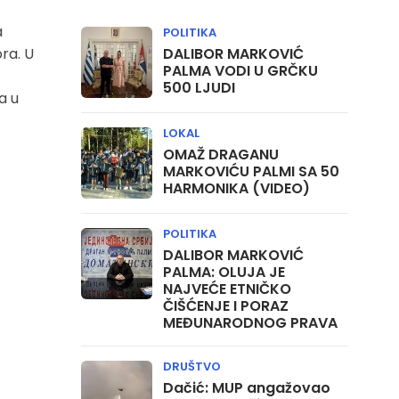
a
POLITIKA
ora. U
DALIBOR MARKOVIĆ
PALMA VODI U GRČKU
500 LJUDI
a u
LOKAL
OMAŽ DRAGANU
MARKOVIĆU PALMI SA 50
HARMONIKA (VIDEO)
POLITIKA
DALIBOR MARKOVIĆ
PALMA: OLUJA JE
NAJVEĆE ETNIČKO
ČIŠĆENJE I PORAZ
MEĐUNARODNOG PRAVA
DRUŠTVO
Dačić: MUP angažovao