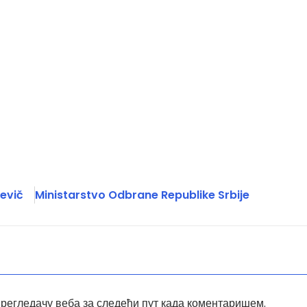
kevič
Ministarstvo Odbrane Republike Srbije
прегледачу веба за следећи пут када коментаришем.