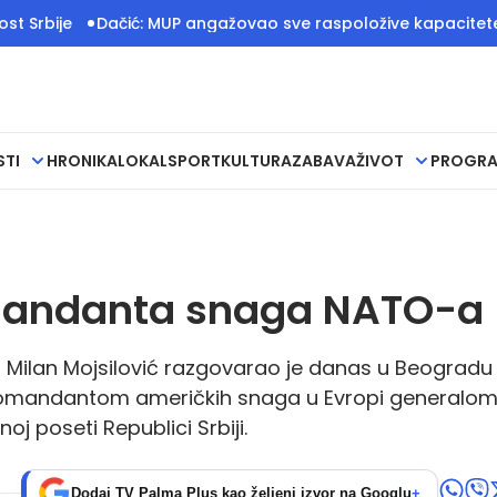
Dačić: MUP angažovao sve raspoložive kapacitete za gašenj
STI
HRONIKA
LOKAL
SPORT
KULTURA
ZABAVA
ŽIVOT
PROGR
mandanta snaga NATO-a
l Milan Mojsilović razgovarao je danas u Beogradu
mandantom američkih snaga u Evropi generalo
oj poseti Republici Srbiji.
Dodaj TV Palma Plus kao željeni izvor na Googlu
+