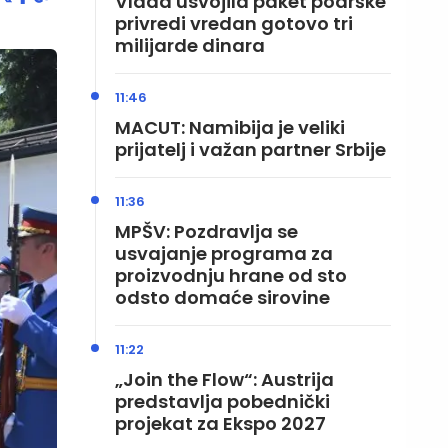
Vlada usvojila paket podrške
privredi vredan gotovo tri
milijarde dinara
11:46
MACUT: Namibija je veliki
prijatelj i važan partner Srbije
11:36
MPŠV: Pozdravlja se
usvajanje programa za
proizvodnju hrane od sto
odsto domaće sirovine
11:22
„Join the Flow“: Austrija
predstavlja pobednički
projekat za Ekspo 2027