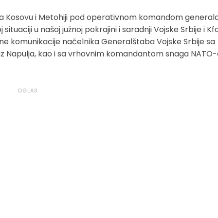
 Kosovu i Metohiji pod operativnom komandom general
uaciji u našoj južnoj pokrajini i saradnji Vojske Srbije i Kf
tne komunikacije načelnika Generalštaba Vojske Srbije sa
iz Napulja, kao i sa vrhovnim komandantom snaga NATO-