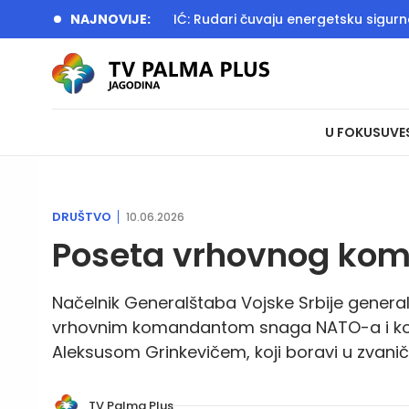
VIĆ HANDANOVIĆ: Rudari čuvaju energetsku sigurnost Srbije
NAJNOVIJE:
U FOKUSU
VE
DRUŠTVO
10.06.2026
Poseta vrhovnog ko
Načelnik Generalštaba Vojske Srbije genera
vrhovnim komandantom snaga NATO-a i ko
Aleksusom Grinkevičem, koji boravi u zvaničn
TV Palma Plus