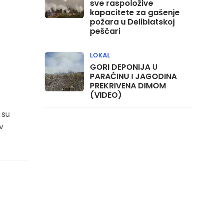
sve raspoložive
kapacitete za gašenje
požara u Deliblatskoj
peščari
LOKAL
GORI DEPONIJA U
PARAĆINU I JAGODINA
PREKRIVENA DIMOM
(VIDEO)
 su
v