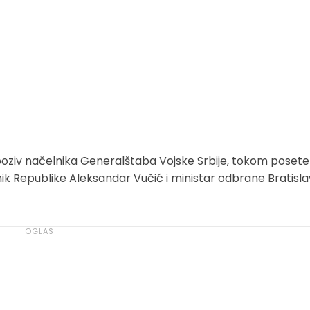
 poziv načelnika Generalštaba Vojske Srbije, tokom posete
nik Republike Aleksandar Vučić i ministar odbrane Bratisla