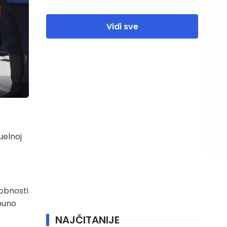
Vidi sve
uelnoj
sobnosti
 puno
NAJČITANIJE