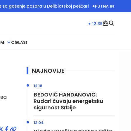
e požara u Deliblatskoj peščari
PUTNA INFRASTRUKTURA U 
12:39
AM
OGLASI
NAJNOVIJE
12:18
ĐEDOVIĆ HANDANOVIĆ:
 sa
Rudari čuvaju energetsku
m
sigurnost Srbije
12:04