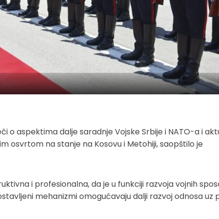
eči o aspektima dalje saradnje Vojske Srbije i NATO-a i akt
im osvrtom na stanje na Kosovu i Metohiji, saopštilo je
tivna i profesionalna, da je u funkciji razvoja vojnih spo
uspostavljeni mehanizmi omogućavaju dalji razvoj odnosa uz