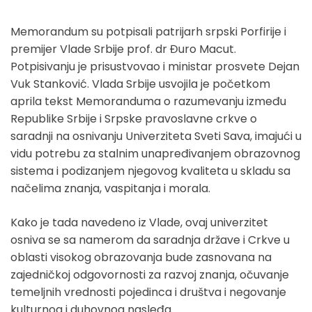
Memorandum su potpisali patrijarh srpski Porfirije i
premijer Vlade Srbije prof. dr Đuro Macut.
Potpisivanju je prisustvovao i ministar prosvete Dejan
Vuk Stanković. Vlada Srbije usvojila je početkom
aprila tekst Memoranduma o razumevanju između
Republike Srbije i Srpske pravoslavne crkve o
saradnji na osnivanju Univerziteta Sveti Sava, imajući u
vidu potrebu za stalnim unapređivanjem obrazovnog
sistema i podizanjem njegovog kvaliteta u skladu sa
načelima znanja, vaspitanja i morala.
Kako je tada navedeno iz Vlade, ovaj univerzitet
osniva se sa namerom da saradnja države i Crkve u
oblasti visokog obrazovanja bude zasnovana na
zajedničkoj odgovornosti za razvoj znanja, očuvanje
temeljnih vrednosti pojedinca i društva i negovanje
kulturnog i duhovnog nasleđa.