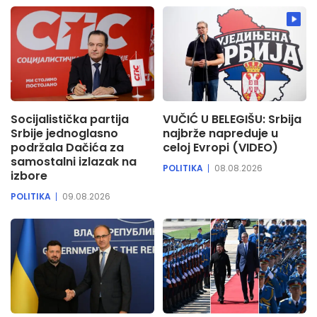
Socijalistička partija
VUČIĆ U BELEGIŠU: Srbija
Srbije jednoglasno
najbrže napreduje u
podržala Dačića za
celoj Evropi (VIDEO)
samostalni izlazak na
POLITIKA
08.08.2026
izbore
POLITIKA
09.08.2026