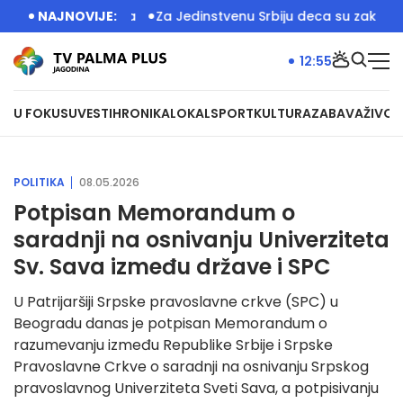
ed Palate Srbija
NAJNOVIJE:
Za Jedinstvenu Srbiju deca su zakon: U Jag
12:55
U FOKUSU
VESTI
HRONIKA
LOKAL
SPORT
KULTURA
ZABAVA
ŽIVOT
POLITIKA
08.05.2026
Potpisan Memorandum o
saradnji na osnivanju Univerziteta
Sv. Sava između države i SPC
U Patrijaršiji Srpske pravoslavne crkve (SPC) u
Beogradu danas je potpisan Memorandum o
razumevanju između Republike Srbije i Srpske
Pravoslavne Crkve o saradnji na osnivanju Srpskog
pravoslavnog Univerziteta Sveti Sava, a potpisivanju