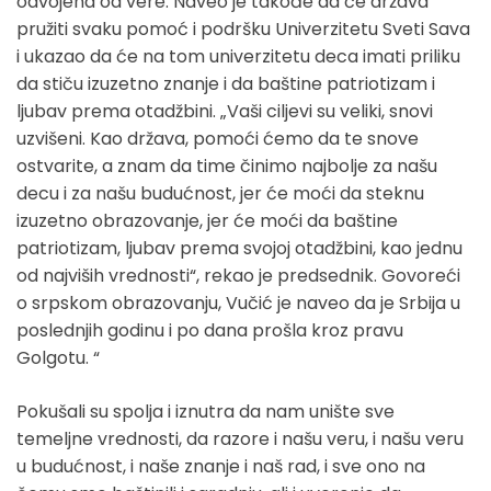
odvojena od vere. Naveo je takođe da će država
pružiti svaku pomoć i podršku Univerzitetu Sveti Sava
i ukazao da će na tom univerzitetu deca imati priliku
da stiču izuzetno znanje i da baštine patriotizam i
ljubav prema otadžbini. „Vaši ciljevi su veliki, snovi
uzvišeni. Kao država, pomoći ćemo da te snove
ostvarite, a znam da time činimo najbolje za našu
decu i za našu budućnost, jer će moći da steknu
izuzetno obrazovanje, jer će moći da baštine
patriotizam, ljubav prema svojoj otadžbini, kao jednu
od najviših vrednosti“, rekao je predsednik. Govoreći
o srpskom obrazovanju, Vučić je naveo da je Srbija u
poslednjih godinu i po dana prošla kroz pravu
Golgotu. “
Pokušali su spolja i iznutra da nam unište sve
temeljne vrednosti, da razore i našu veru, i našu veru
u budućnost, i naše znanje i naš rad, i sve ono na