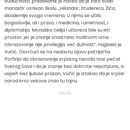
budućnosti, predsednik je naveo da je zato svaki
manastir osnivao školu. „Hilandar, Studenica, Žiča,
akademije svoga vremena. U njima se učilo
bogoslovlje, ali i pravo, i medicina, i umetnost, i
diplomatija. Monaška ćelija i učionica bile su isti
prostor, jer je znanje smatrano molitvom uma.
Obrazovanje nije privilegija, već dužnost“, naglasio je
Vučić. Osvrćući se na nedavnu izjavu patrijarha
Porfirija da obrazovanje srpskog naroda nosi pečat
Svetog Save i da je znanje bez dobrote nepotpuno, a
uspeh bez ljubavi prazan, Vučić je istakao da je srpski
narod kroz vekove znao tu tajnu.