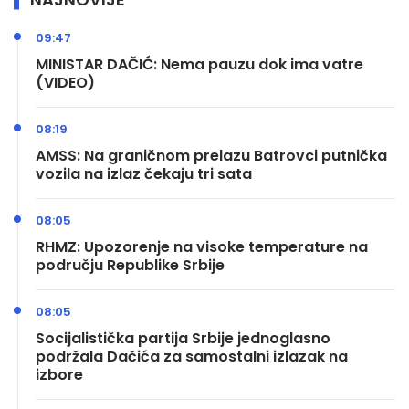
09:47
MINISTAR DAČIĆ: Nema pauzu dok ima vatre
(VIDEO)
08:19
AMSS: Na graničnom prelazu Batrovci putnička
vozila na izlaz čekaju tri sata
08:05
RHMZ: Upozorenje na visoke temperature na
području Republike Srbije
08:05
Socijalistička partija Srbije jednoglasno
podržala Dačića za samostalni izlazak na
izbore