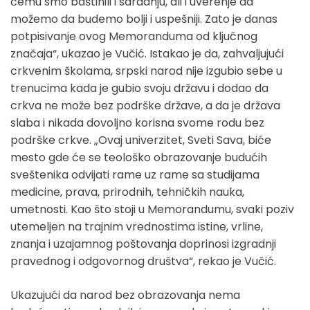
čemu smo baštinili i saradnju, ali i uverenje da
možemo da budemo bolji i uspešniji. Zato je danas
potpisivanje ovog Memoranduma od ključnog
značaja“, ukazao je Vučić. Istakao je da, zahvaljujući
crkvenim školama, srpski narod nije izgubio sebe u
trenucima kada je gubio svoju državu i dodao da
crkva ne može bez podrške države, a da je država
slaba i nikada dovoljno korisna svome rodu bez
podrške crkve. „Ovaj univerzitet, Sveti Sava, biće
mesto gde će se teološko obrazovanje budućih
sveštenika odvijati rame uz rame sa studijama
medicine, prava, prirodnih, tehničkih nauka,
umetnosti. Kao što stoji u Memorandumu, svaki poziv
utemeljen na trajnim vrednostima istine, vrline,
znanja i uzajamnog poštovanja doprinosi izgradnji
pravednog i odgovornog društva“, rekao je Vučić.
Ukazujući da narod bez obrazovanja nema