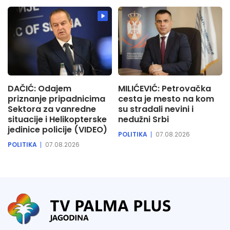
DAČIĆ: Odajem
MILIĆEVIĆ: Petrovačka
priznanje pripadnicima
cesta je mesto na kom
Sektora za vanredne
su stradali nevini i
situacije i Helikopterske
nedužni Srbi
jedinice policije (VIDEO)
POLITIKA
07.08.2026
POLITIKA
07.08.2026