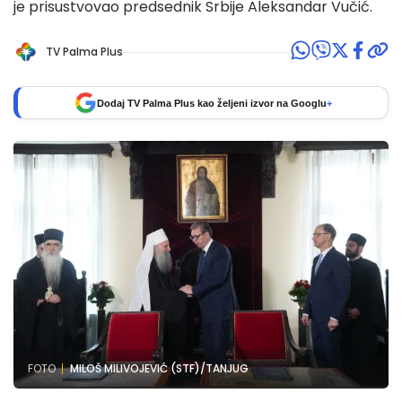
je prisustvovao predsednik Srbije Aleksandar Vučić.
TV Palma Plus
Dodaj TV Palma Plus kao željeni izvor na Googlu
+
FOTO
MILOŠ MILIVOJEVIĆ (STF)/TANJUG