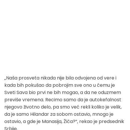
„Naša prosveta nikada nije bila odvojena od vere i
kada bih pokušao da pobrojim sve ono u čemu je
Sveti Sava bio prvi ne bih mogao, a da ne oduzmem
previše vremena. Recimo samo da je autokefalnost
njegovo životno delo, pa smo već rekli koliko je velik,
da je samo Hilandar za sobom ostavio, mnogo je
ostavio, a gde je Manasija, Žiča?“, rekao je predsednik
Srbije.