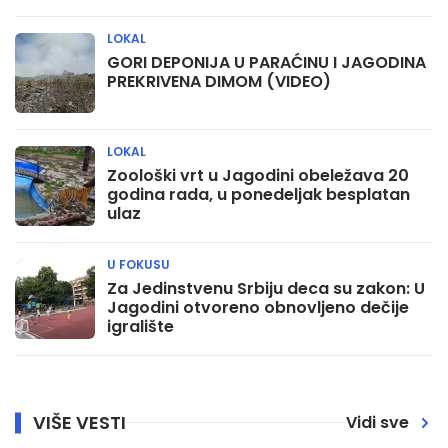
LOKAL
GORI DEPONIJA U PARAĆINU I JAGODINA
PREKRIVENA DIMOM (VIDEO)
LOKAL
Zoološki vrt u Jagodini obeležava 20
godina rada, u ponedeljak besplatan
ulaz
U FOKUSU
Za Jedinstvenu Srbiju deca su zakon: U
Jagodini otvoreno obnovljeno dečije
igralište
VIŠE VESTI
Vidi sve