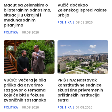
Macut sa Zelenskim o
Vučić dočekao
bilateralnim odnosima,
Zelenskog ispred Palate
situaciji u Ukrajini i
Srbija
međunarodnim
POLITIKA
08.08.2026
pitanjima
POLITIKA
08.08.2026
VUČIĆ: Večera je bila
PRIŠTINA: Nastavak
prilika da otvorimo
konstitutivne sednice
razgovor o temama
skupštine privremenih
koje će biti u fokusu
prištinskih institucija
zvaničnih sastanaka
sutra
POLITIKA
08.08.2026
POLITIKA
07.08.2026