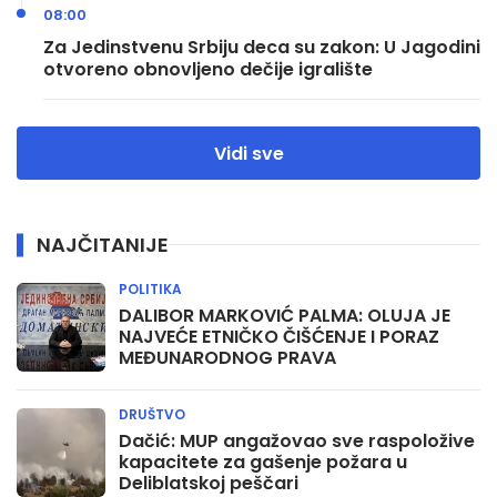
08:00
Za Jedinstvenu Srbiju deca su zakon: U Jagodini
otvoreno obnovljeno dečije igralište
Vidi sve
NAJČITANIJE
POLITIKA
DALIBOR MARKOVIĆ PALMA: OLUJA JE
NAJVEĆE ETNIČKO ČIŠĆENJE I PORAZ
MEĐUNARODNOG PRAVA
DRUŠTVO
Dačić: MUP angažovao sve raspoložive
kapacitete za gašenje požara u
Deliblatskoj peščari