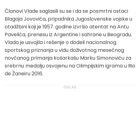
Članovi Vlade saglasili su se i da se posmrtni ostaci
Blagoja Jovovića, pripadnika Jugoslovenske vojske u
otadžbini koji je 1957. godine izvršio atentat na Antu
Pavelića, prenesu iz Argentine i sahrane u Beogradu.
Vlada je usvojila i rešenje o dodeli nacionalnog
sportskog priznanja u vidu doživotnog mesečnog
novčanog primanja košarkašu Marku Simonoviću za
srebrnu medalju osvojenu na Olimpijskim igrama u Rio
de Žaneiru 2016.