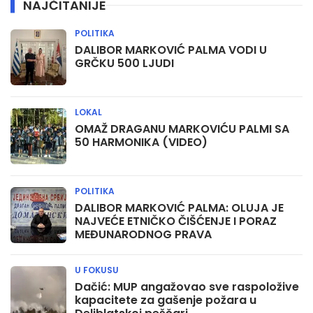
NAJČITANIJE
POLITIKA
DALIBOR MARKOVIĆ PALMA VODI U
GRČKU 500 LJUDI
LOKAL
OMAŽ DRAGANU MARKOVIĆU PALMI SA
50 HARMONIKA (VIDEO)
POLITIKA
DALIBOR MARKOVIĆ PALMA: OLUJA JE
NAJVEĆE ETNIČKO ČIŠĆENJE I PORAZ
MEĐUNARODNOG PRAVA
U FOKUSU
Dačić: MUP angažovao sve raspoložive
kapacitete za gašenje požara u