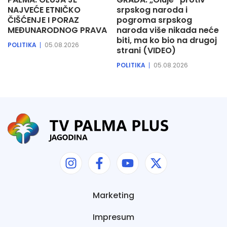
NAJVEĆE ETNIČKO
srpskog naroda i
ČIŠĆENJE I PORAZ
pogroma srpskog
MEĐUNARODNOG PRAVA
naroda više nikada neće
biti, ma ko bio na drugoj
POLITIKA
05.08.2026
strani (VIDEO)
POLITIKA
05.08.2026
Marketing
Impresum