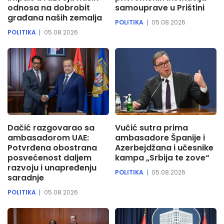
odnosa na dobrobit
samouprave u Prištini
građana naših zemalja
POLITIKA
05.08.2026
POLITIKA
05.08.2026
Dačić razgovarao sa
Vučić sutra prima
ambasadorom UAE:
ambasadore Španije i
Potvrđena obostrana
Azerbejdžana i učesnike
posvećenost daljem
kampa „Srbija te zove“
razvoju i unapređenju
POLITIKA
05.08.2026
saradnje
POLITIKA
05.08.2026