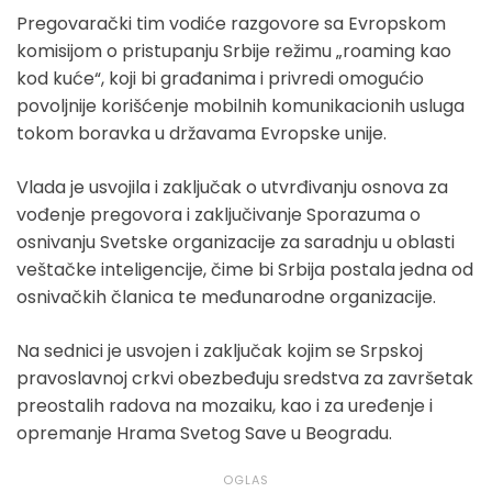
Pregovarački tim vodiće razgovore sa Evropskom
komisijom o pristupanju Srbije režimu „roaming kao
kod kuće“, koji bi građanima i privredi omogućio
povoljnije korišćenje mobilnih komunikacionih usluga
tokom boravka u državama Evropske unije.
Vlada je usvojila i zaključak o utvrđivanju osnova za
vođenje pregovora i zaključivanje Sporazuma o
osnivanju Svetske organizacije za saradnju u oblasti
veštačke inteligencije, čime bi Srbija postala jedna od
osnivačkih članica te međunarodne organizacije.
Na sednici je usvojen i zaključak kojim se Srpskoj
pravoslavnoj crkvi obezbeđuju sredstva za završetak
preostalih radova na mozaiku, kao i za uređenje i
opremanje Hrama Svetog Save u Beogradu.