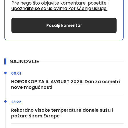
Pre nego što objavite komentare, posetite
i
upoznajte se sa uslovima korišćenja usluge.
NAJNOVIJE
00:01
HOROSKOP ZA 6. AVGUST 2026: Dan za osmeh i
nove mogućnosti
23:22
Rekordno visoke temperature donele sušu i
požare širom Evrope