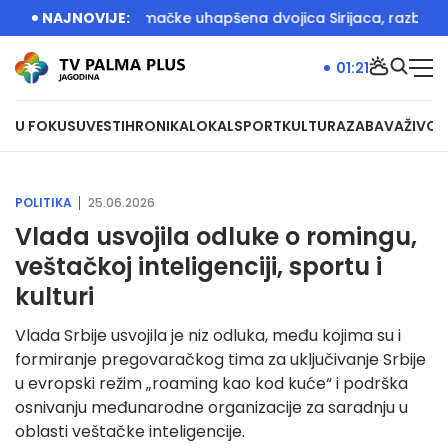
 akciji Srbije i Nemačke uhapšena dvojica Sirijaca, razbijane m
NAJNOVIJE:
01:21
U FOKUSU
VESTI
HRONIKA
LOKAL
SPORT
KULTURA
ZABAVA
ŽIVOT
POLITIKA
25.06.2026
Vlada usvojila odluke o romingu,
veštačkoj inteligenciji, sportu i
kulturi
Vlada Srbije usvojila je niz odluka, među kojima su i
formiranje pregovaračkog tima za uključivanje Srbije
u evropski režim „roaming kao kod kuće“ i podrška
osnivanju međunarodne organizacije za saradnju u
oblasti veštačke inteligencije.