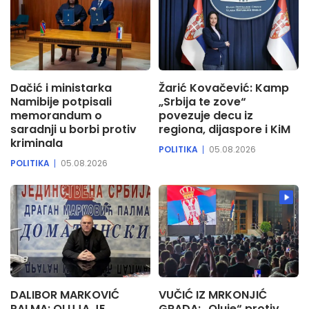
Dačić i ministarka
Žarić Kovačević: Kamp
Namibije potpisali
„Srbija te zove“
memorandum o
povezuje decu iz
saradnji u borbi protiv
regiona, dijaspore i KiM
kriminala
POLITIKA
05.08.2026
POLITIKA
05.08.2026
DALIBOR MARKOVIĆ
VUČIĆ IZ MRKONJIĆ
PALMA: OLUJA JE
GRADA: „Oluje“ protiv