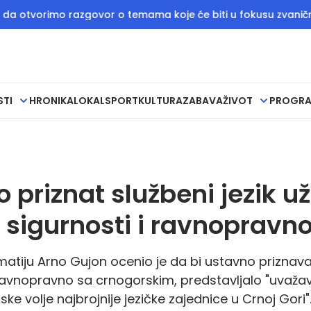
imo razgovor o temama koje će biti u fokusu zvaničnih sastan
STI
HRONIKA
LOKAL
SPORT
KULTURA
ZABAVA
ŽIVOT
PROGR
priznat službeni jezik už
 sigurnosti i ravnopravno
lomatiju Arno Gujon ocenio je da bi ustavno priznav
 ravnopravno sa crnogorskim, predstavljalo "uvaža
ke volje najbrojnije jezičke zajednice u Crnoj Gori"