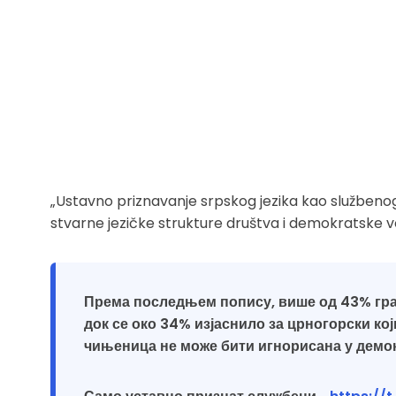
„Ustavno priznavanje srpskog jezika kao službeno
stvarne jezičke strukture društva i demokratske volj
Према последњем попису, више од 43% грађ
док се око 34% изјаснило за црногорски кој
чињеница не може бити игнорисана у демо