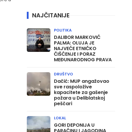
NAJČITANIJE
POLITIKA
DALIBOR MARKOVIĆ
PALMA: OLUJA JE
NAJVEĆE ETNIČKO
ČIŠĆENJE I PORAZ
MEĐUNARODNOG PRAVA
DRUŠTVO
Dačić: MUP angažovao
sve raspoložive
kapacitete za gašenje
požara u Deliblatskoj
peščari
LOKAL
GORI DEPONIJA U
PARAĆINU I JAGODINA