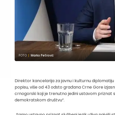
FOTO
Marko Petrović
Direktor kancelarija za javnu i kulturnu diplomati
popisu, više od 43 odsto građana Crne Gore izjasni
crnogorski koji je trenutno jedini ustavom priznat sl
demokratskom društvu“.
„Samo ustavno priznat službeni jezik uživa najviši