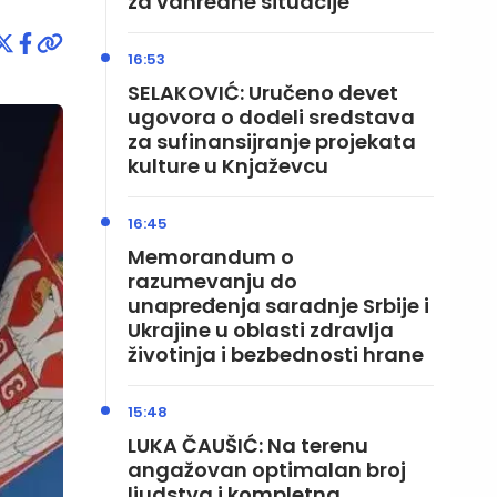
za vanredne situacije
16:53
SELAKOVIĆ: Uručeno devet
ugovora o dodeli sredstava
za sufinansijranje projekata
kulture u Knjaževcu
16:45
Memorandum o
razumevanju do
unapređenja saradnje Srbije i
Ukrajine u oblasti zdravlja
životinja i bezbednosti hrane
15:48
LUKA ČAUŠIĆ: Na terenu
angažovan optimalan broj
ljudstva i kompletna