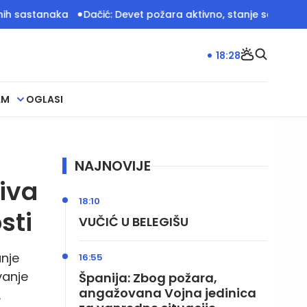
aka
Dačić: Devet požara aktivno, stanje sa vodostajima i dalj
18:28
AM
OGLASI
NAJNOVIJE
iva
18:10
sti
VUČIĆ U BELEGIŠU
anje
16:55
vanje
Španija: Zbog požara,
angažovana Vojna jedinica
.