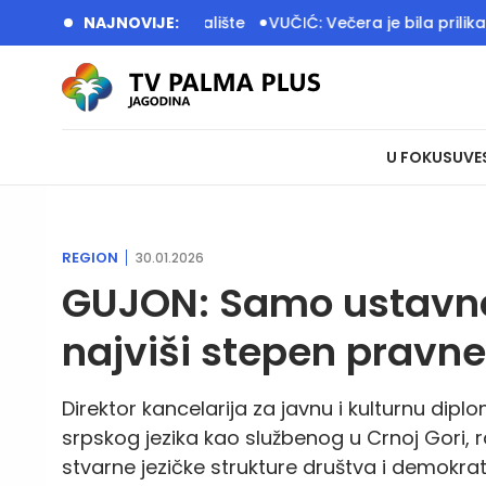
eno dečije igralište
NAJNOVIJE:
VUČIĆ: Večera je bila prilika da otvor
U FOKUSU
VE
REGION
30.01.2026
GUJON: Samo ustavno 
najviši stepen pravne
Direktor kancelarija za javnu i kulturnu dip
srpskog jezika kao službenog u Crnoj Gori,
stvarne jezičke strukture društva i demokrats