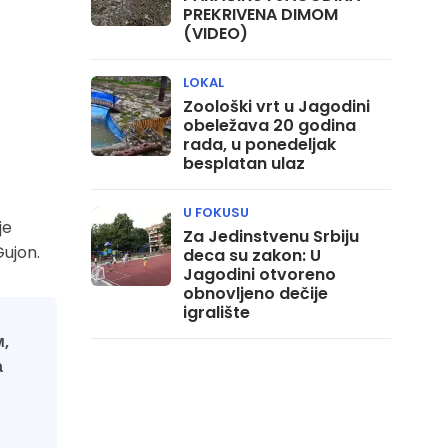
PREKRIVENA DIMOM
(VIDEO)
LOKAL
Zoološki vrt u Jagodini
obeležava 20 godina
rada, u ponedeljak
besplatan ulaz
U FOKUSU
je
Za Jedinstvenu Srbiju
Gujon.
deca su zakon: U
Jagodini otvoreno
obnovljeno dečije
igralište
м,
а