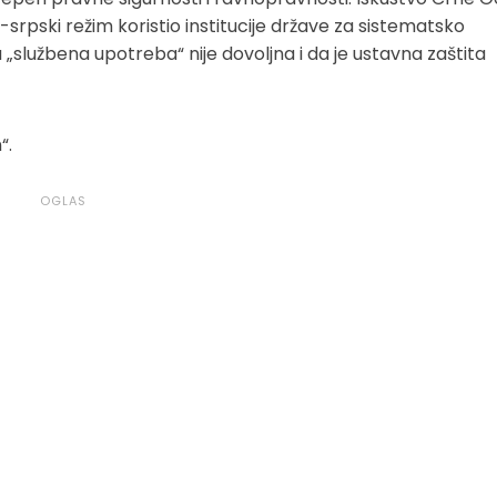
-srpski režim koristio institucije države za sistematsko
a „službena upotreba“ nije dovoljna i da je ustavna zaštita
“.