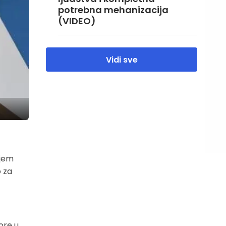
potrebna mehanizacija
(VIDEO)
Vidi sve
njem
o za
ore u