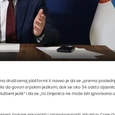
ju na društvenoj platformi X naveo je da se „prema posled
lo da govori srpskim jezikom, dok se oko 34 odsto izjasnil
užbeni jezik“ i da se „ta činjenica ne može biti ignorisana u
 stepen pravne sigurnosti i ravnopravnosti. Iskustvo Crne G