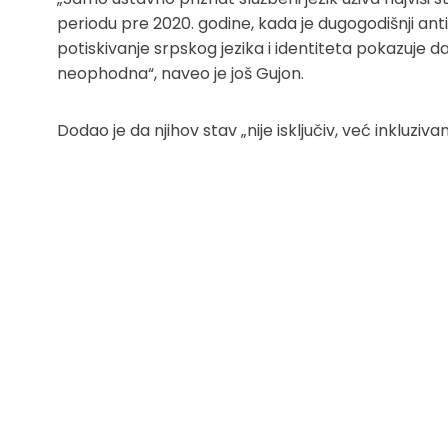
periodu pre 2020. godine, kada je dugogodišnji anti
potiskivanje srpskog jezika i identiteta pokazuje d
neophodna“, naveo je još Gujon.
Dodao je da njihov stav „nije isključiv, već inkluzivan