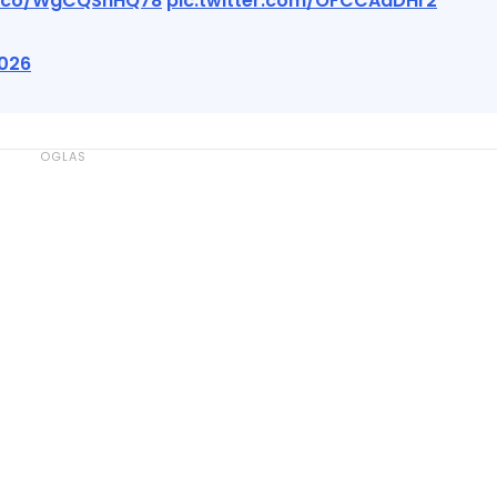
/t.co/WgCQSnHQ78
pic.twitter.com/OFCCAdDHr2
2026