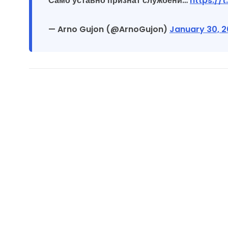
Само уставно признат службени…
https:/
— Arno Gujon (@ArnoGujon)
January 30, 