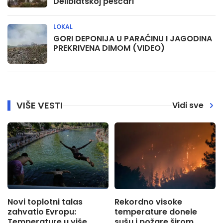
Deliblatskoj peščari
LOKAL
GORI DEPONIJA U PARAĆINU I JAGODINA
PREKRIVENA DIMOM (VIDEO)
VIŠE VESTI
Vidi sve
Novi toplotni talas
Rekordno visoke
zahvatio Evropu:
temperature donele
Temperature u više
sušu i požare širom