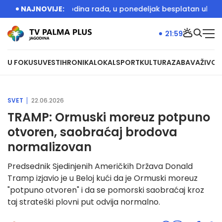
 obeležava 20 godina rada, u ponedeljak besplatan ulaz
NAJNOVIJE:
Vuč
21:59
U FOKUSU
VESTI
HRONIKA
LOKAL
SPORT
KULTURA
ZABAVA
ŽIVOT
SVET
22.06.2026
TRAMP: Ormuski moreuz potpuno
otvoren, saobraćaj brodova
normalizovan
Predsednik Sjedinjenih Američkih Država Donald
Tramp izjavio je u Beloj kući da je Ormuski moreuz
"potpuno otvoren" i da se pomorski saobraćaj kroz
taj strateški plovni put odvija normalno.