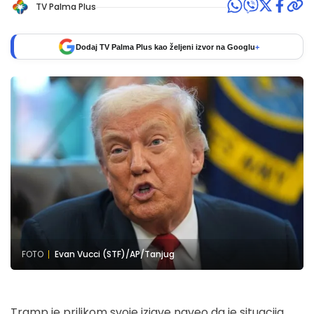
TV Palma Plus
Dodaj TV Palma Plus kao željeni izvor na Googlu
+
FOTO
Evan Vucci (STF)/AP/Tanjug
Tramp je prilikom svoje izjave naveo da je situacija