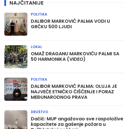
NAJČITANIJE
POLITIKA
DALIBOR MARKOVIĆ PALMA VODI U
GRČKU 500 LJUDI
LOKAL
OMAŽ DRAGANU MARKOVIĆU PALMI SA
50 HARMONIKA (VIDEO)
POLITIKA
DALIBOR MARKOVIĆ PALMA: OLUJA JE
NAJVEĆE ETNIČKO ČIŠĆENJE I PORAZ
MEĐUNARODNOG PRAVA
DRUŠTVO
Dačić: MUP angažovao sve raspoložive
kapacitete za gašenje požara u