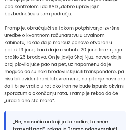
pod kontrolom i da SAD „dobro upravljaju“
bezbednošću u tom području.
Tramp je, obraćajući se tokom potpisivanja izvršne
uredbe o kvantnom računarstvu u Ovalnom
kabinetu, rekao da je moreuz ponovo otvoren u
petak 19. juna, kao i da je u subotu 20. juna kroz njega
prošlo 26 brodova. On je, javlja Skaj Njuz, naveo da je
broj plovila juče pao na pet, uz napomenu da je
moguće da su neki brodovi isključili transpondere, pa
nisu bili evidentirani. Istovremeno, na pitanje novinara
da li bi se vratio u rat ako Iran ne bude ispunio okvirni
sporazum o okončanju rata, Tramp je rekao da će
„uraditi ono što mora“.
„Ne, na način na koji ja to radim, to neće
izazvati pad“, rekao je Tramp odgovarajući