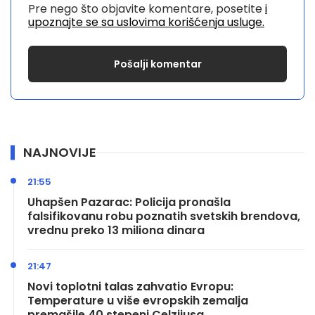
Pre nego što objavite komentare, posetite
i
upoznajte se sa uslovima korišćenja usluge.
NAJNOVIJE
21:55
Uhapšen Pazarac: Policija pronašla
falsifikovanu robu poznatih svetskih brendova,
vrednu preko 13 miliona dinara
21:47
Novi toplotni talas zahvatio Evropu:
Temperature u više evropskih zemalja
premašile 40 stepeni Celzijusa