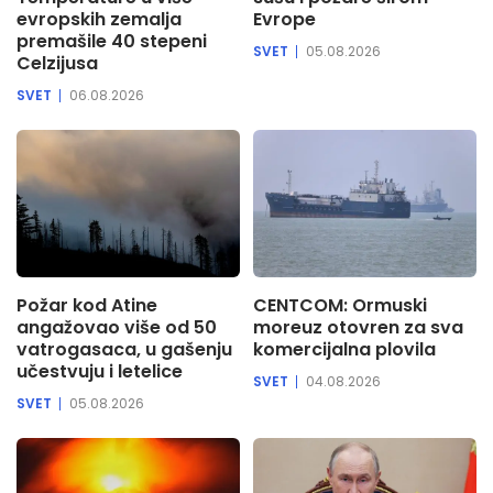
evropskih zemalja
Evrope
premašile 40 stepeni
SVET
05.08.2026
Celzijusa
SVET
06.08.2026
Požar kod Atine
CENTCOM: Ormuski
angažovao više od 50
moreuz otovren za sva
vatrogasaca, u gašenju
komercijalna plovila
učestvuju i letelice
SVET
04.08.2026
SVET
05.08.2026