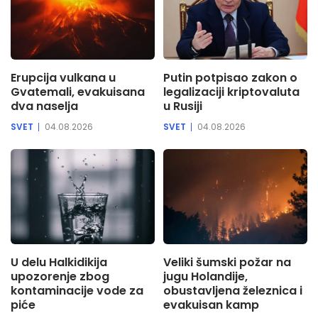
Erupcija vulkana u
Putin potpisao zakon o
Gvatemali, evakuisana
legalizaciji kriptovaluta
dva naselja
u Rusiji
SVET
04.08.2026
SVET
04.08.2026
U delu Halkidikija
Veliki šumski požar na
upozorenje zbog
jugu Holandije,
kontaminacije vode za
obustavljena železnica i
piće
evakuisan kamp