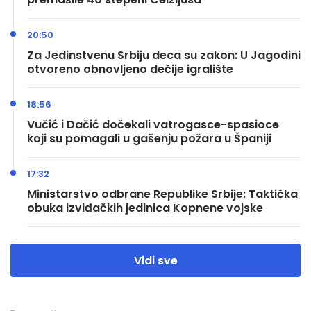
20:50
Za Jedinstvenu Srbiju deca su zakon: U Jagodini
otvoreno obnovljeno dečije igralište
18:56
Vučić i Dačić dočekali vatrogasce-spasioce
koji su pomagali u gašenju požara u Španiji
17:32
Ministarstvo odbrane Republike Srbije: Taktička
obuka izviđačkih jedinica Kopnene vojske
Vidi sve