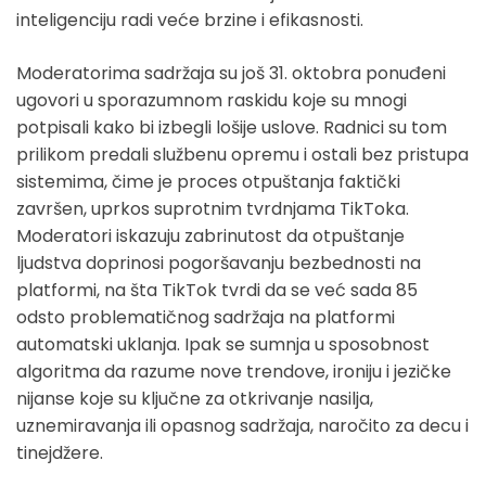
inteligenciju radi veće brzine i efikasnosti.
Moderatorima sadržaja su još 31. oktobra ponuđeni
ugovori u sporazumnom raskidu koje su mnogi
potpisali kako bi izbegli lošije uslove. Radnici su tom
prilikom predali službenu opremu i ostali bez pristupa
sistemima, čime je proces otpuštanja faktički
završen, uprkos suprotnim tvrdnjama TikToka.
Moderatori iskazuju zabrinutost da otpuštanje
ljudstva doprinosi pogoršavanju bezbednosti na
platformi, na šta TikTok tvrdi da se već sada 85
odsto problematičnog sadržaja na platformi
automatski uklanja. Ipak se sumnja u sposobnost
algoritma da razume nove trendove, ironiju i jezičke
nijanse koje su ključne za otkrivanje nasilja,
uznemiravanja ili opasnog sadržaja, naročito za decu i
tinejdžere.