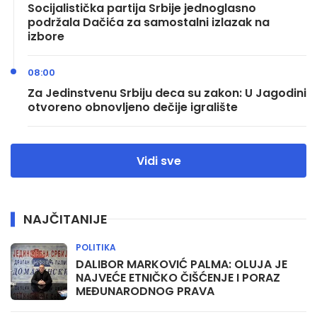
Socijalistička partija Srbije jednoglasno
podržala Dačića za samostalni izlazak na
izbore
08:00
Za Jedinstvenu Srbiju deca su zakon: U Jagodini
otvoreno obnovljeno dečije igralište
Vidi sve
NAJČITANIJE
POLITIKA
DALIBOR MARKOVIĆ PALMA: OLUJA JE
NAJVEĆE ETNIČKO ČIŠĆENJE I PORAZ
MEĐUNARODNOG PRAVA