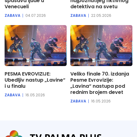
spasava ljude u
najpoznatijeg fiktivnog
Venecueli
detektiva na svetu
ZABAVA
04.07.2026
ZABAVA
22.05.2026
PESMA EVROVIZIJE:
Veliko finale 70. izdanja
Ubedljiv nastup „Lavine“
Pesme Evrovizije:
i u finalu
„Lavina“ nastupa pod
rednim brojem devet
ZABAVA
16.05.2026
ZABAVA
16.05.2026