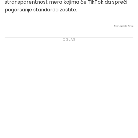
stransparentnost mera kojima će TikTok da spreči
pogoršanje standarda zaštite.
Izvor: Agencija Tanjug