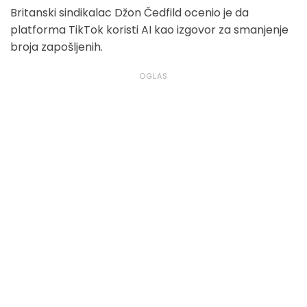
Britanski sindikalac Džon Čedfild ocenio je da
platforma TikTok koristi AI kao izgovor za smanjenje
broja zapošljenih.