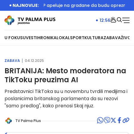
 igralište
NAJNOVIJE:
MUP apeluje na građane da budu oprezni zbog p
12:56
U FOKUSU
VESTI
HRONIKA
LOKAL
SPORT
KULTURA
ZABAVA
ŽIVOT
ZABAVA
04.12.2025
BRITANIJA: Mesto moderatora na
TikToku preuzima AI
Predstavnici TikToka su u novembru tvrdili medijima i
poslanicima britanskog parlamenta da su rezovi
"samo predlog", kako prenosi Skaj njuz.
TV Palma Plus