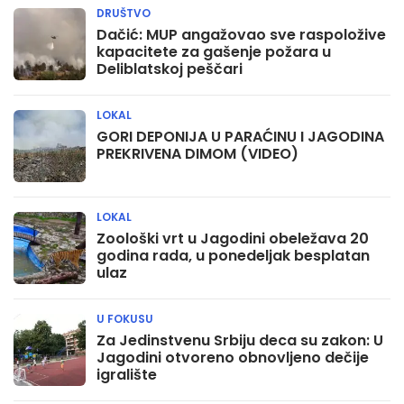
DRUŠTVO
Dačić: MUP angažovao sve raspoložive
kapacitete za gašenje požara u
Deliblatskoj peščari
LOKAL
GORI DEPONIJA U PARAĆINU I JAGODINA
PREKRIVENA DIMOM (VIDEO)
LOKAL
Zoološki vrt u Jagodini obeležava 20
godina rada, u ponedeljak besplatan
ulaz
U FOKUSU
Za Jedinstvenu Srbiju deca su zakon: U
Jagodini otvoreno obnovljeno dečije
igralište