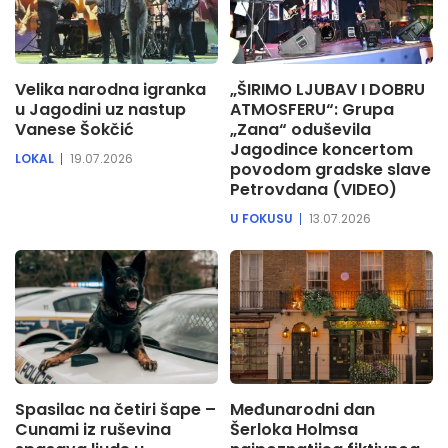
Velika narodna igranka
„ŠIRIMO LJUBAV I DOBRU
u Jagodini uz nastup
ATMOSFERU“: Grupa
Vanese Šokčić
„Zana“ oduševila
Jagodince koncertom
LOKAL
19.07.2026
povodom gradske slave
Petrovdana (VIDEO)
U FOKUSU
13.07.2026
Spasilac na četiri šape –
Međunarodni dan
Cunami iz ruševina
Šerloka Holmsa