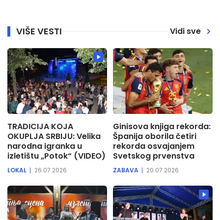
VIŠE VESTI
Vidi sve
TRADICIJA KOJA
Ginisova knjiga rekorda:
OKUPLJA SRBIJU: Velika
Španija oborila četiri
narodna igranka u
rekorda osvajanjem
izletištu „Potok“ (VIDEO)
Svetskog prvenstva
LOKAL
26.07.2026
ZABAVA
20.07.2026