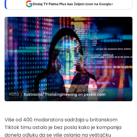
Dodaj TV Palma Plus kao željeni izvor na Googlu
+
FOTO
Ilustracija/ThisIsEngineering on pexels.com
Više od 400 modaratora sadržaja u britanskom
Tiktok timu ostalo je bez posla kako je kompanija
donela odluku da se više oslanja na veštačku