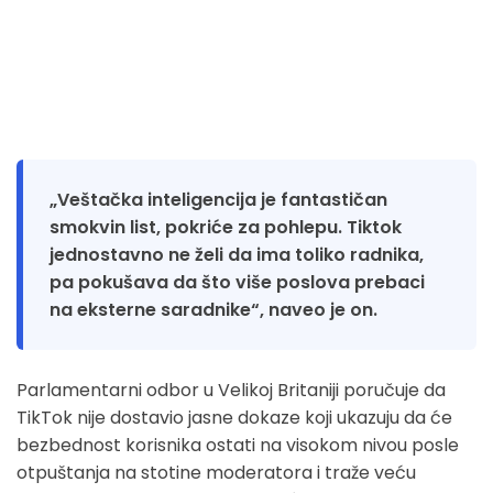
„Veštačka inteligencija je fantastičan
smokvin list, pokriće za pohlepu. Tiktok
jednostavno ne želi da ima toliko radnika,
pa pokušava da što više poslova prebaci
na eksterne saradnike“, naveo je on.
Parlamentarni odbor u Velikoj Britaniji poručuje da
TikTok nije dostavio jasne dokaze koji ukazuju da će
bezbednost korisnika ostati na visokom nivou posle
otpuštanja na stotine moderatora i traže veću