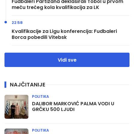
Fudbaleri Partizana deklasirali Tobol u prvom
meču trećeg kola kvalifikacija za LK
22:58
Kvalifikacije za Ligu konferencija: Fudbaleri
Borca pobedili Vitebsk
Vidi sve
NAJČITANIJE
POLITIKA
DALIBOR MARKOVIĆ PALMA VODI U
GRČKU 500 LJUDI
POLITIKA