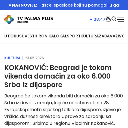
 dočekali vatrogasce-spasioce koji su pomagali u gašenju poža
NAJNOVIJE:
08:47
U FOKUSU
VESTI
HRONIKA
LOKAL
SPORT
KULTURA
ZABAVA
ŽIVOT
KULTURA
23.05.2026
KOKANOVIĆ: Beograd je tokom
vikenda domaćin za oko 6.000
Srba iz dijaspore
Beograd će tokom vikenda biti domaćin za oko 6.000
Srba iz devet zemalja, koji će učestvovati na 28.
Evropskoj smotri srpskog folklora dijaspore, izjavio je
vršilac dužnosti direktora Uprave za saradnju sa
dijasporom i Srbima u regionu Vladimir Kokanović.