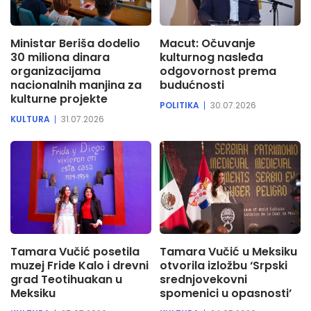
Ministar Beriša dodelio
Macut: Očuvanje
30 miliona dinara
kulturnog nasleđa
organizacijama
odgovornost prema
nacionalnih manjina za
budućnosti
kulturne projekte
POLITIKA
30.07.2026
KULTURA
31.07.2026
Tamara Vučić posetila
Tamara Vučić u Meksiku
muzej Fride Kalo i drevni
otvorila izložbu ‘Srpski
grad Teotihuakan u
srednjovekovni
Meksiku
spomenici u opasnosti’