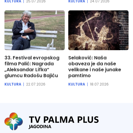
KULTURA
25.07.2026
KULTURA
24.07.2026
33. Festival evropskog
Selaković: Naša
filma Palić: Nagrada
obaveza je da naše
„Aleksandar Lifka“
velikane i naše junake
glumcu Radošu Bajiću
pamtimo
KULTURA
22.07.2026
KULTURA
18.07.2026