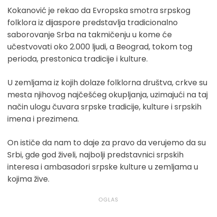
Kokanović je rekao da Evropska smotra srpskog
folklora iz dijaspore predstavlja tradicionalno
saborovanje Srba na takmičenju u kome će
učestvovati oko 2.000 ljudi, a Beograd, tokom tog
perioda, prestonica tradicije i kulture.
U zemljama iz kojih dolaze folklorna društva, crkve su
mesta njihovog najčešćeg okupljanja, uzimajući na taj
način ulogu čuvara srpske tradicije, kulture i srpskih
imena i prezimena.
On ističe da nam to daje za pravo da verujemo da su
Srbi, gde god živeli, najbolji predstavnici srpskih
interesa i ambasadori srpske kulture u zemljama u
kojima žive.