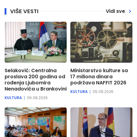
VIŠE VESTI
Vidi sve
Selaković: Centralna
Ministarstvo kulture sa
proslava 200 godina od
17 miliona dinara
rođenja Ljubomira
podržava NAFFIT 2026
Nenadovića u Brankovini
KULTURA
05.08.2026
KULTURA
06.08.2026