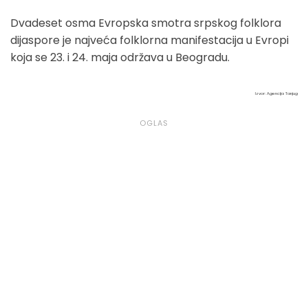
Dvadeset osma Evropska smotra srpskog folklora
dijaspore je najveća folklorna manifestacija u Evropi
koja se 23. i 24. maja održava u Beogradu.
Izvor: Agencija Tanjug