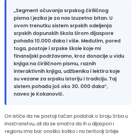
„Segment očuvanja srpskog ćiriličnog
pisma i jezika je za nas izuzetno bitan. U
ovom trenutku sistem srpskih odeljenja
srpskih dopunskih škola širom dijaspore
pohađa 10.000 đaka i više. Međutim, pored
toga, postoje i srpske škole koje mi
finansijski podržavamo, kroz donacije u vidu
knjiga na ćiriličnom pismu, raznih
interaktivnih knjiga, udžbenika i lektira koje
su vezane za srpsku istoriju i tradiciju. Taj
sistem pohađa još oko 30. 000 đaka“,
naveo je Kokanović.
On ističe da ne postoji tačan podatak o broju Srba u
inostranstvu, ali da se smatra da ih u dijaspori i
regionu ima bar onoliko koliko i na teritoriji Srbije.