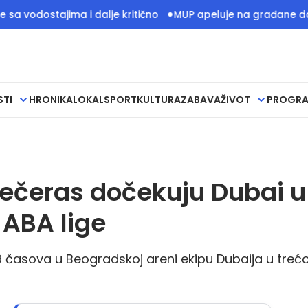
ostajima i dalje kritično
MUP apeluje na građane da budu 
STI
HRONIKA
LOKAL
SPORT
KULTURA
ZABAVA
ŽIVOT
PROGR
večeras dočekuju Dubai u
 ABA lige
 časova u Beogradskoj areni ekipu Dubaija u trećo