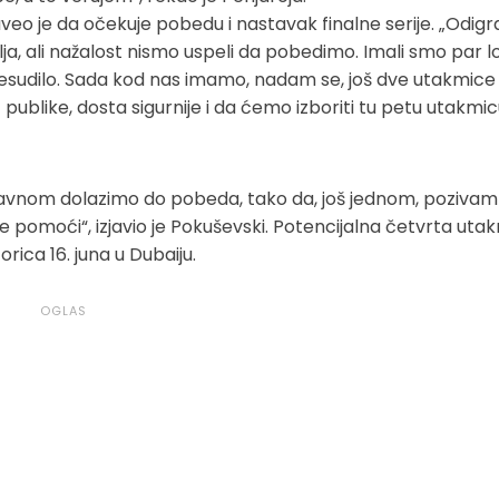
eo je da očekuje pobedu i nastavak finalne serije. „Odigr
a, ali nažalost nismo uspeli da pobedimo. Imali smo par loš
esudilo. Sada kod nas imamo, nadam se, još dve utakmice
blike, dosta sigurnije i da ćemo izboriti tu petu utakmi
avnom dolazimo do pobeda, tako da, još jednom, pozivam
ke pomoći“, izjavio je Pokuševski. Potencijalna četvrta uta
rica 16. juna u Dubaiju.