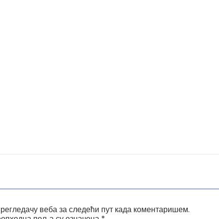
прегледачу веба за следећи пут када коментаришем.
опходна поља су означена
*