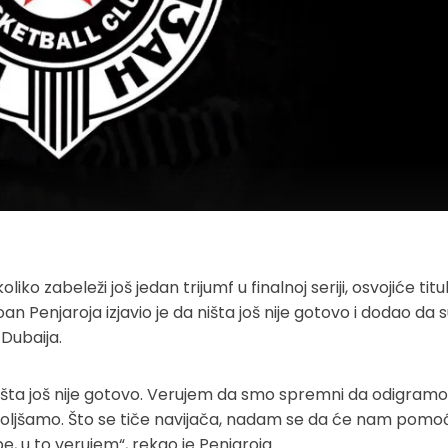
o zabeleži još jedan trijumf u finalnoj seriji, osvojiće titu
 Penjaroja izjavio je da ništa još nije gotovo i dodao da 
Dubaija.
išta još nije gotovo. Verujem da smo spremni da odigram
oljšamo. Što se tiče navijača, nadam se da će nam pomoć
e, u to verujem“, rekao je Penjaroja.