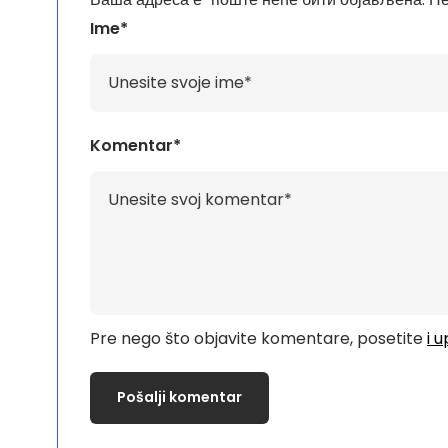
Ime*
Komentar*
Pre nego što objavite komentare, posetite
i 