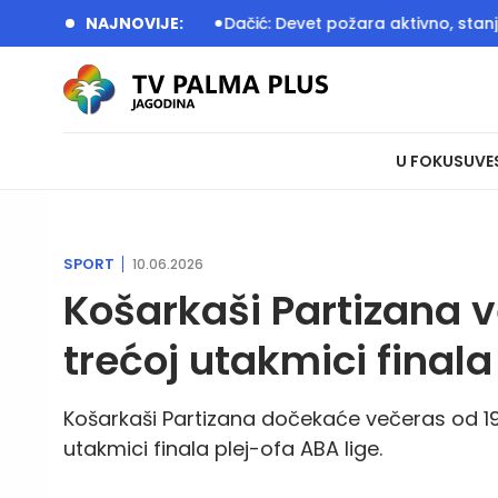
 dečije igralište
NAJNOVIJE:
Dačić: Devet požara aktivno, stanje sa vod
U FOKUSU
VE
SPORT
10.06.2026
Košarkaši Partizana 
trećoj utakmici finala
Košarkaši Partizana dočekaće večeras od 19
utakmici finala plej-ofa ABA lige.