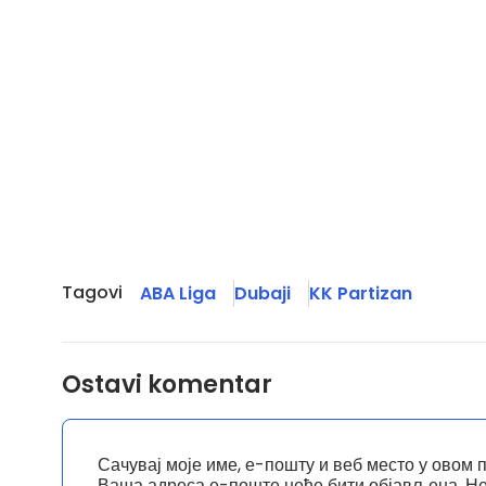
Tagovi
ABA Liga
Dubaji
KK Partizan
Ostavi komentar
Сачувај моје име, е-пошту и веб место у овом 
Ваша адреса е-поште неће бити објављена.
Не