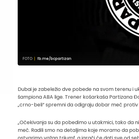
FOTO
fb.me/bcpartizan
Dubai je zabeležio dve pobede na svom terenu i ukolik
šampiona ABA lige. Trener košarkaša Partizana Đoan
„crno-beli“ spremni da odigraju dobar meč protiv 
„Očekivanja su da pobedimo u utakmici, tako da n
meč. Radili smo na detaljima koje moramo da pob
ostvarimo važan trijumf, a igrači će dati sve od seb