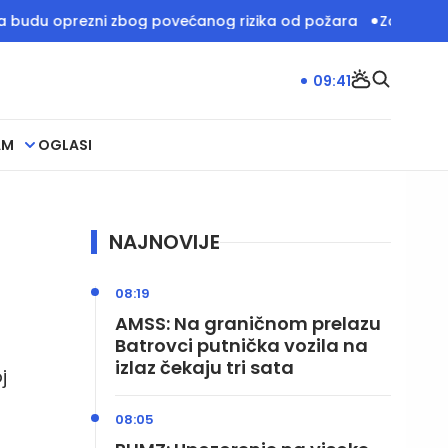
oprezni zbog povećanog rizika od požara
Zoološki vrt u J
09:41
AM
OGLASI
NAJNOVIJE
08:19
AMSS: Na graničnom prelazu
Batrovci putnička vozila na
izlaz čekaju tri sata
j
08:05