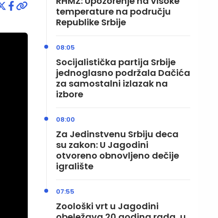
RHMZ: Upozorenje na visoke
temperature na području
Republike Srbije
08:05
Socijalistička partija Srbije
jednoglasno podržala Dačića
za samostalni izlazak na
izbore
08:00
Za Jedinstvenu Srbiju deca
su zakon: U Jagodini
otvoreno obnovljeno dečije
igralište
07:55
Zoološki vrt u Jagodini
obeležava 20 godina rada, u