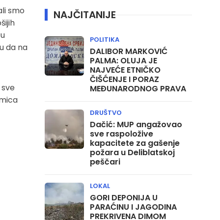
ali smo
NAJČITANIJE
ijih
 u
POLITIKA
cu da na
DALIBOR MARKOVIĆ
PALMA: OLUJA JE
NAJVEĆE ETNIČKO
ČIŠĆENJE I PORAZ
 sve
MEĐUNARODNOG PRAVA
kmica
DRUŠTVO
Dačić: MUP angažovao
sve raspoložive
kapacitete za gašenje
požara u Deliblatskoj
peščari
LOKAL
GORI DEPONIJA U
PARAĆINU I JAGODINA
PREKRIVENA DIMOM