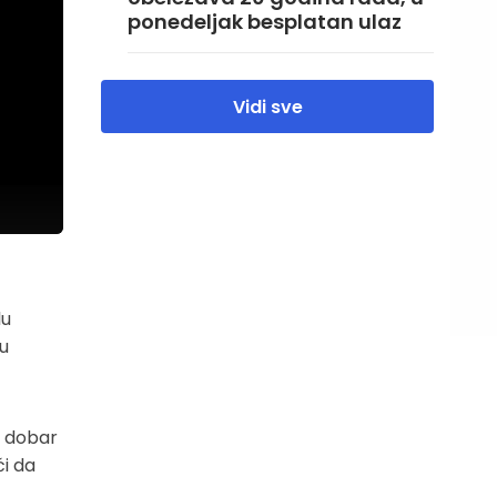
ponedeljak besplatan ulaz
Vidi sve
lu
su
o dobar
i da