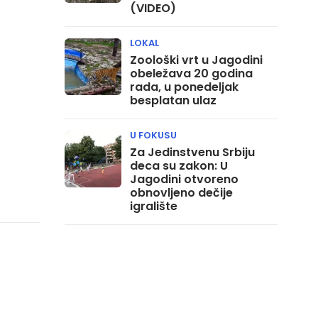
(VIDEO)
LOKAL
Zoološki vrt u Jagodini
obeležava 20 godina
rada, u ponedeljak
besplatan ulaz
U FOKUSU
Za Jedinstvenu Srbiju
deca su zakon: U
Jagodini otvoreno
obnovljeno dečije
igralište