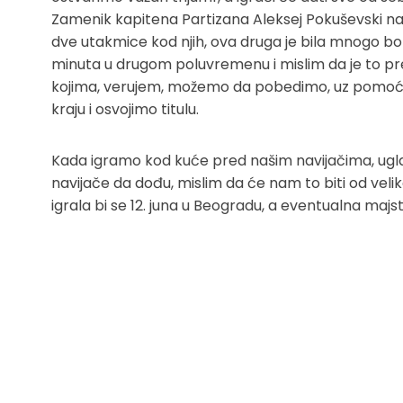
Zamenik kapitena Partizana Aleksej Pokuševski nav
dve utakmice kod njih, ova druga je bila mnogo bolj
minuta u drugom poluvremenu i mislim da je to pr
kojima, verujem, možemo da pobedimo, uz pomoć pu
kraju i osvojimo titulu.
Kada igramo kod kuće pred našim navijačima, ugl
navijače da dođu, mislim da će nam to biti od veli
igrala bi se 12. juna u Beogradu, a eventualna majsto