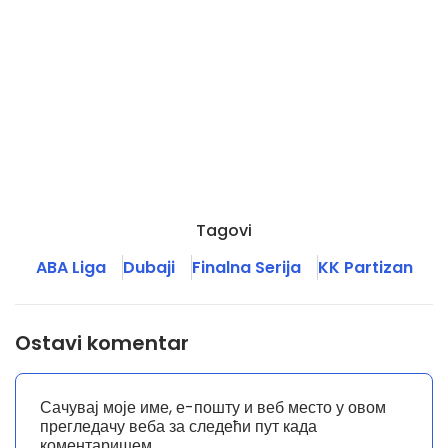
Tagovi
ABA Liga
Dubaji
Finalna Serija
KK Partizan
Ostavi komentar
Сачувај моје име, е-пошту и веб место у овом
прегледачу веба за следећи пут када
коментаришем.