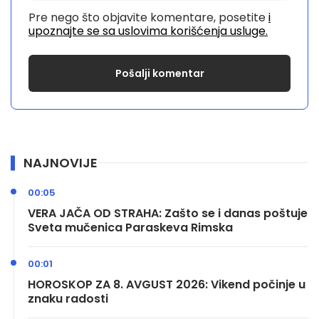
Pre nego što objavite komentare, posetite
i
upoznajte se sa uslovima korišćenja usluge.
NAJNOVIJE
00:05
VERA JAČA OD STRAHA: Zašto se i danas poštuje
Sveta mučenica Paraskeva Rimska
00:01
HOROSKOP ZA 8. AVGUST 2026: Vikend počinje u
znaku radosti