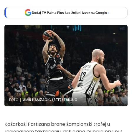
Dodaj TV Palma Plus kao željeni izvor na Googlu
+
FOTO
AMIR HAMZAGIĆ (STF)/TANJUG
Košarkaši Partizana brane šampionski trofej u
regionalnom takmičenju, dok ekipa Dubaija prvi put