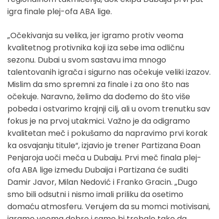
igra finale plej-ofa ABA lige.
„Očekivanja su velika, jer igramo protiv veoma
kvalitetnog protivnika koji iza sebe ima odličnu
sezonu. Dubai u svom sastavu ima mnogo
talentovanih igrača i sigurno nas očekuje veliki izazov.
Mislim da smo spremni za finale i za ono što nas
očekuje. Naravno, želimo da dođemo do što više
pobeda i ostvarimo krajnji cilj, ali u ovom trenutku sav
fokus je na prvoj utakmici. Važno je da odigramo
kvalitetan meč i pokušamo da napravimo prvi korak
ka osvajanju titule“, izjavio je trener Partizana Đoan
Penjaroja uoči meča u Dubaiju. Prvi meč finala plej-
ofa ABA lige između Dubaija i Partizana će suditi
Damir Javor, Milan Nedović i Franko Gracin. „Dugo
smo bili odsutni i nismo imali priliku da osetimo
domaću atmosferu. Verujem da su momci motivisani,
igramo veoma dobro i samo bi trebalo tako da