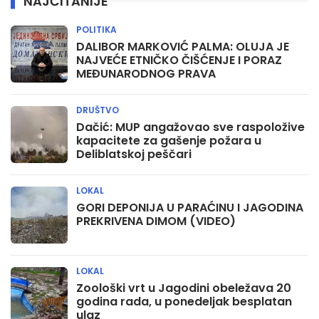
NAJČITANIJE
POLITIKA
DALIBOR MARKOVIĆ PALMA: OLUJA JE
NAJVEĆE ETNIČKO ČIŠĆENJE I PORAZ
MEĐUNARODNOG PRAVA
DRUŠTVO
Dačić: MUP angažovao sve raspoložive
kapacitete za gašenje požara u
Deliblatskoj peščari
LOKAL
GORI DEPONIJA U PARAĆINU I JAGODINA
PREKRIVENA DIMOM (VIDEO)
LOKAL
Zoološki vrt u Jagodini obeležava 20
godina rada, u ponedeljak besplatan
ulaz