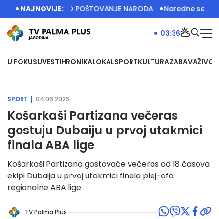
RBIJA IMA VELIKO POŠTOVANJE NARODA
NAJNOVIJE:
Naredne sedinice diz
03:36
U FOKUSU
VESTI
HRONIKA
LOKAL
SPORT
KULTURA
ZABAVA
ŽIVOT
SPORT
04.06.2026
Košarkaši Partizana večeras
gostuju Dubaiju u prvoj utakmici
finala ABA lige
Košarkaši Partizana gostovaće večeras od 18 časova
ekipi Dubaija u prvoj utakmici finala plej-ofa
regionalne ABA lige.
TV Palma Plus