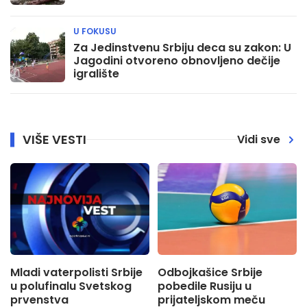
U FOKUSU
Za Jedinstvenu Srbiju deca su zakon: U
Jagodini otvoreno obnovljeno dečije
igralište
VIŠE VESTI
Vidi sve
Mladi vaterpolisti Srbije
Odbojkašice Srbije
u polufinalu Svetskog
pobedile Rusiju u
prvenstva
prijateljskom meču