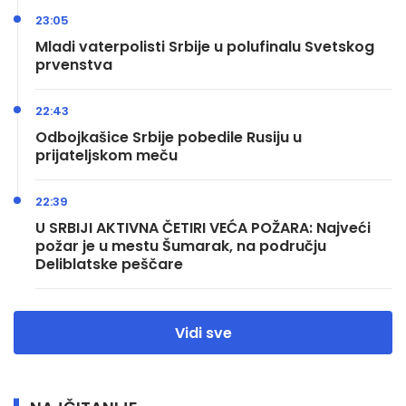
23:05
Mladi vaterpolisti Srbije u polufinalu Svetskog
prvenstva
22:43
Odbojkašice Srbije pobedile Rusiju u
prijateljskom meču
22:39
U SRBIJI AKTIVNA ČETIRI VEĆA POŽARA: Najveći
požar je u mestu Šumarak, na području
Deliblatske peščare
Vidi sve