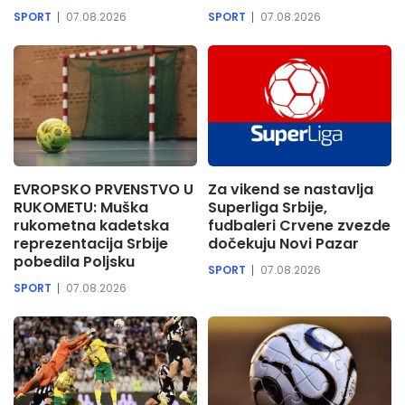
SPORT
07.08.2026
SPORT
07.08.2026
EVROPSKO PRVENSTVO U
Za vikend se nastavlja
RUKOMETU: Muška
Superliga Srbije,
rukometna kadetska
fudbaleri Crvene zvezde
reprezentacija Srbije
dočekuju Novi Pazar
pobedila Poljsku
SPORT
07.08.2026
SPORT
07.08.2026