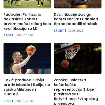
Fudbaleri Partizana
Kvalifikacije za Ligu
deklasirali Tobol u
konferencija: Fudbaleri
prvom meču trećeg kola
Borca pobedili Vitebsk
kvalifikacija za LK
SPORT
06.08.2026
SPORT
06.08.2026
Jokić predvodi Srbiju
Ženska juniorska
protiv Islanda i Italije, na
košarkaška
spisku Milutinov i
reprezentacija Srbije
Gudurić
plasirala se u
četvrtfinale Evropskog
SPORT
06.08.2026
prvenstva