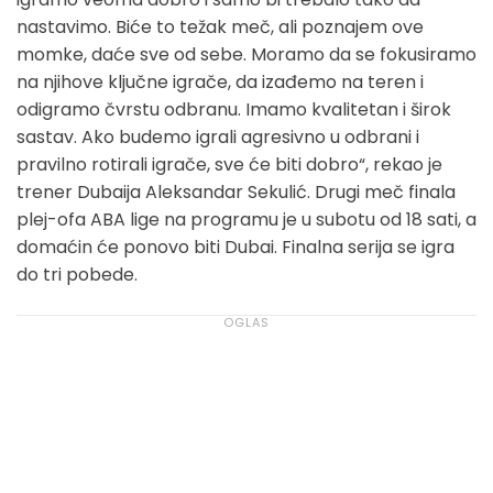
nastavimo. Biće to težak meč, ali poznajem ove
momke, daće sve od sebe. Moramo da se fokusiramo
na njihove ključne igrače, da izađemo na teren i
odigramo čvrstu odbranu. Imamo kvalitetan i širok
sastav. Ako budemo igrali agresivno u odbrani i
pravilno rotirali igrače, sve će biti dobro“, rekao je
trener Dubaija Aleksandar Sekulić. Drugi meč finala
plej-ofa ABA lige na programu je u subotu od 18 sati, a
domaćin će ponovo biti Dubai. Finalna serija se igra
do tri pobede.