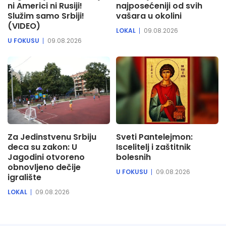
ni Americi ni Rusiji!
najposećeniji od svih
Služim samo Srbiji!
vašara u okolini
(VIDEO)
LOKAL
09.08.2026
U FOKUSU
09.08.2026
Za Jedinstvenu Srbiju
Sveti Pantelejmon:
deca su zakon: U
Iscelitelj i zaštitnik
Jagodini otvoreno
bolesnih
obnovljeno dečije
U FOKUSU
09.08.2026
igralište
LOKAL
09.08.2026