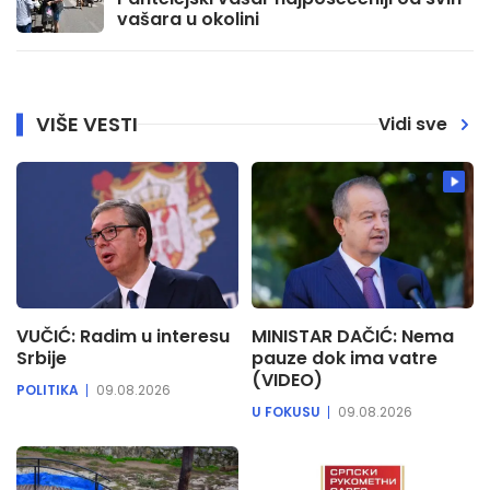
vašara u okolini
VIŠE VESTI
Vidi sve
VUČIĆ: Radim u interesu
MINISTAR DAČIĆ: Nema
Srbije
pauze dok ima vatre
(VIDEO)
POLITIKA
09.08.2026
U FOKUSU
09.08.2026