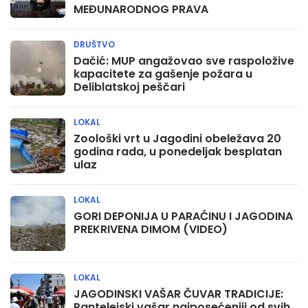
MEĐUNARODNOG PRAVA
DRUŠTVO
Dačić: MUP angažovao sve raspoložive
kapacitete za gašenje požara u
Deliblatskoj peščari
LOKAL
Zoološki vrt u Jagodini obeležava 20
godina rada, u ponedeljak besplatan
ulaz
LOKAL
GORI DEPONIJA U PARAĆINU I JAGODINA
PREKRIVENA DIMOM (VIDEO)
LOKAL
JAGODINSKI VAŠAR ČUVAR TRADICIJE:
Pantelejski vašar najposećeniji od svih