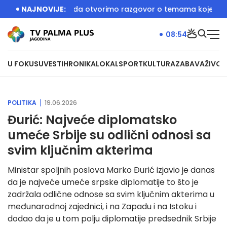
 je bila prilika da otvorimo razgovor o temama koje će biti u
NAJNOVIJE:
08:54
U FOKUSU
VESTI
HRONIKA
LOKAL
SPORT
KULTURA
ZABAVA
ŽIVOT
POLITIKA
19.06.2026
Đurić: Najveće diplomatsko
umeće Srbije su odlični odnosi sa
svim ključnim akterima
Ministar spoljnih poslova Marko Đurić izjavio je danas
da je najveće umeće srpske diplomatije to što je
zadržala odlične odnose sa svim ključnim akterima u
međunarodnoj zajednici, i na Zapadu i na Istoku i
dodao da je u tom polju diplomatije predsednik Srbije