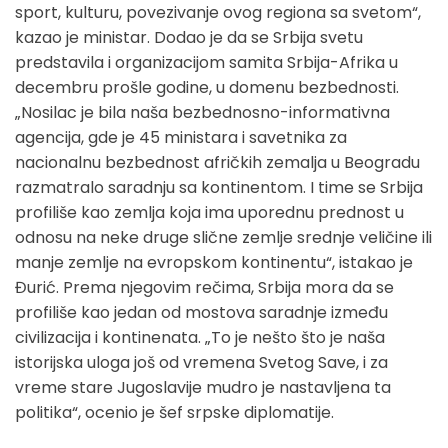
sport, kulturu, povezivanje ovog regiona sa svetom“,
kazao je ministar. Dodao je da se Srbija svetu
predstavila i organizacijom samita Srbija-Afrika u
decembru prošle godine, u domenu bezbednosti.
„Nosilac je bila naša bezbednosno-informativna
agencija, gde je 45 ministara i savetnika za
nacionalnu bezbednost afričkih zemalja u Beogradu
razmatralo saradnju sa kontinentom. I time se Srbija
profiliše kao zemlja koja ima uporednu prednost u
odnosu na neke druge slične zemlje srednje veličine ili
manje zemlje na evropskom kontinentu“, istakao je
Đurić. Prema njegovim rečima, Srbija mora da se
profiliše kao jedan od mostova saradnje između
civilizacija i kontinenata. „To je nešto što je naša
istorijska uloga još od vremena Svetog Save, i za
vreme stare Jugoslavije mudro je nastavljena ta
politika“, ocenio je šef srpske diplomatije.