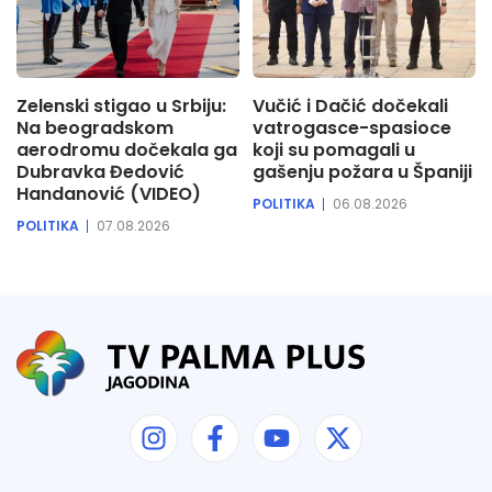
Zelenski stigao u Srbiju:
Vučić i Dačić dočekali
Na beogradskom
vatrogasce-spasioce
aerodromu dočekala ga
koji su pomagali u
Dubravka Đedović
gašenju požara u Španiji
Handanović (VIDEO)
POLITIKA
06.08.2026
POLITIKA
07.08.2026