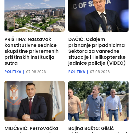
PRIŠTINA: Nastavak
DAČIĆ: Odajem
konstitutivne sednice
priznanje pripadnicima
skupštine privremenih
Sektora za vanredne
prištinskih institucija
situacije i Helikopterske
sutra
jedinice policije (VIDEO)
POLITIKA
07.08.2026
POLITIKA
07.08.2026
MILIĆEVIĆ: Petrovačka
Bajina Bašta: Glišić