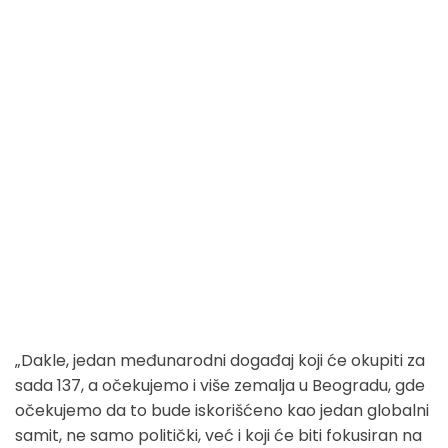
„Dakle, jedan međunarodni događaj koji će okupiti za
sada 137, a očekujemo i više zemalja u Beogradu, gde
očekujemo da to bude iskorišćeno kao jedan globalni
samit, ne samo politički, već i koji će biti fokusiran na