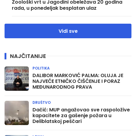
Zoološki vrt u Jagodini obeležava 20 godina
rada, u ponedeljak besplatan ulaz
Vidi sve
NAJČITANIJE
POLITIKA
DALIBOR MARKOVIĆ PALMA: OLUJA JE
NAJVEĆE ETNIČKO ČIŠĆENJE I PORAZ
MEĐUNARODNOG PRAVA
DRUŠTVO
Dačić: MUP angažovao sve raspoložive
kapacitete za gašenje požara u
Deliblatskoj peščari