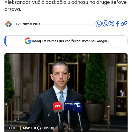
Aleksandar Vučić odskočio u odnosu na druge šefove
država.
TV Palma Plus
Dodaj TV Palma Plus kao željeni izvor na Googlu
+
FOTO
MSP (HO)/Tanjug