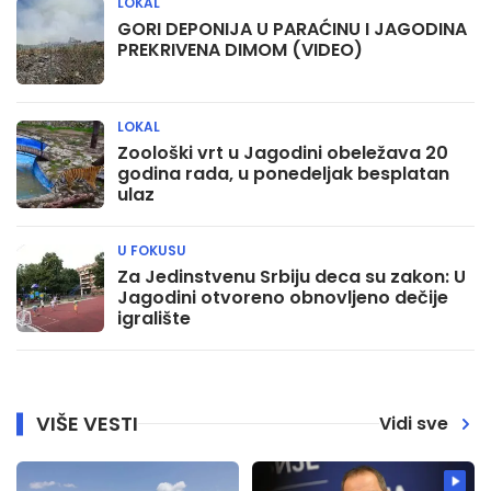
LOKAL
GORI DEPONIJA U PARAĆINU I JAGODINA
PREKRIVENA DIMOM (VIDEO)
LOKAL
Zoološki vrt u Jagodini obeležava 20
godina rada, u ponedeljak besplatan
ulaz
U FOKUSU
Za Jedinstvenu Srbiju deca su zakon: U
Jagodini otvoreno obnovljeno dečije
igralište
VIŠE VESTI
Vidi sve