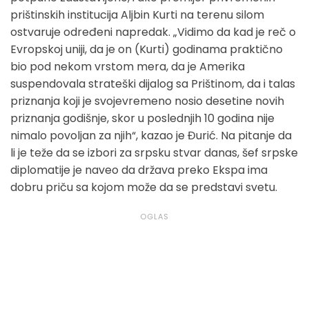
prištinskih institucija Aljbin Kurti na terenu silom
ostvaruje određeni napredak. „Vidimo da kad je reč o
Evropskoj uniji, da je on (Kurti) godinama praktično
bio pod nekom vrstom mera, da je Amerika
suspendovala strateški dijalog sa Prištinom, da i talas
priznanja koji je svojevremeno nosio desetine novih
priznanja godišnje, skor u poslednjih 10 godina nije
nimalo povoljan za njih“, kazao je Đurić. Na pitanje da
li je teže da se izbori za srpsku stvar danas, šef srpske
diplomatije je naveo da država preko Ekspa ima
dobru priču sa kojom može da se predstavi svetu.