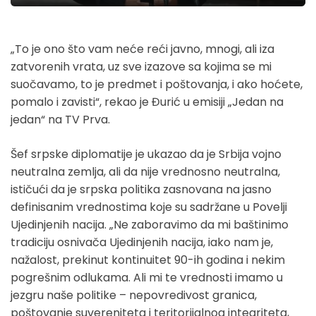
„To je ono što vam neće reći javno, mnogi, ali iza
zatvorenih vrata, uz sve izazove sa kojima se mi
suočavamo, to je predmet i poštovanja, i ako hoćete,
pomalo i zavisti“, rekao je Đurić u emisiji „Jedan na
jedan“ na TV Prva.
Šef srpske diplomatije je ukazao da je Srbija vojno
neutralna zemlja, ali da nije vrednosno neutralna,
ističući da je srpska politika zasnovana na jasno
definisanim vrednostima koje su sadržane u Povelji
Ujedinjenih nacija. „Ne zaboravimo da mi baštinimo
tradiciju osnivača Ujedinjenih nacija, iako nam je,
nažalost, prekinut kontinuitet 90-ih godina i nekim
pogrešnim odlukama. Ali mi te vrednosti imamo u
jezgru naše politike – nepovredivost granica,
poštovanje suvereniteta i teritorijalnog integriteta,