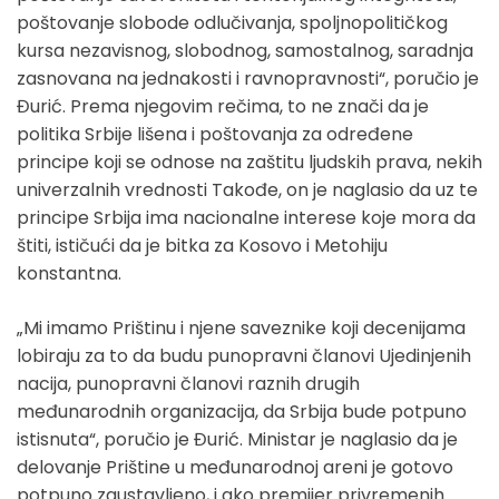
poštovanje slobode odlučivanja, spoljnopolitičkog
kursa nezavisnog, slobodnog, samostalnog, saradnja
zasnovana na jednakosti i ravnopravnosti“, poručio je
Đurić. Prema njegovim rečima, to ne znači da je
politika Srbije lišena i poštovanja za određene
principe koji se odnose na zaštitu ljudskih prava, nekih
univerzalnih vrednosti Takođe, on je naglasio da uz te
principe Srbija ima nacionalne interese koje mora da
štiti, ističući da je bitka za Kosovo i Metohiju
konstantna.
„Mi imamo Prištinu i njene saveznike koji decenijama
lobiraju za to da budu punopravni članovi Ujedinjenih
nacija, punopravni članovi raznih drugih
međunarodnih organizacija, da Srbija bude potpuno
istisnuta“, poručio je Đurić. Ministar je naglasio da je
delovanje Prištine u međunarodnoj areni je gotovo
potpuno zaustavljeno, i ako premijer privremenih