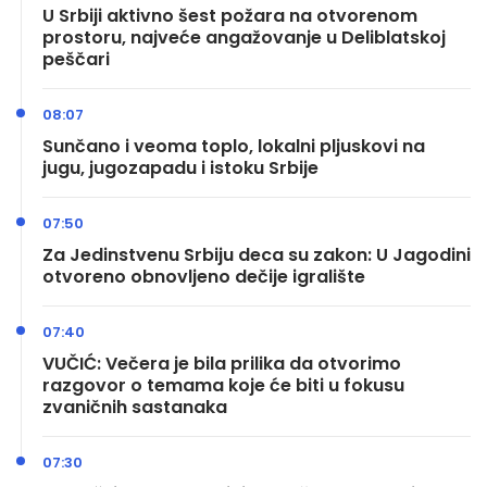
U Srbiji aktivno šest požara na otvorenom
prostoru, najveće angažovanje u Deliblatskoj
peščari
08:07
Sunčano i veoma toplo, lokalni pljuskovi na
jugu, jugozapadu i istoku Srbije
07:50
Za Jedinstvenu Srbiju deca su zakon: U Jagodini
otvoreno obnovljeno dečije igralište
07:40
VUČIĆ: Večera je bila prilika da otvorimo
razgovor o temama koje će biti u fokusu
zvaničnih sastanaka
07:30