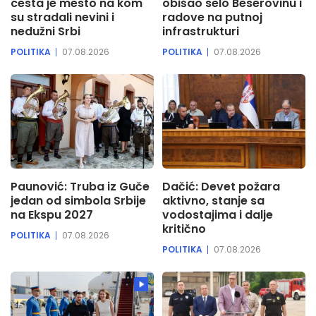
cesta je mesto na kom
obišao selo Beserovinu i
su stradali nevini i
radove na putnoj
nedužni Srbi
infrastrukturi
POLITIKA
07.08.2026
POLITIKA
07.08.2026
Paunović: Truba iz Guče
Dačić: Devet požara
jedan od simbola Srbije
aktivno, stanje sa
na Ekspu 2027
vodostajima i dalje
kritično
POLITIKA
07.08.2026
POLITIKA
07.08.2026