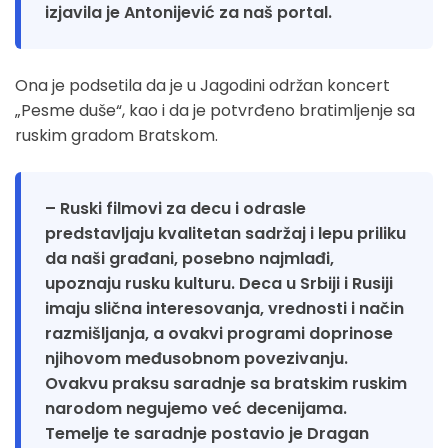
izjavila je Antonijević za naš portal.
Ona je podsetila da je u Jagodini održan koncert
„Pesme duše“, kao i da je potvrđeno bratimljenje sa
ruskim gradom Bratskom.
– Ruski filmovi za decu i odrasle
predstavljaju kvalitetan sadržaj i lepu priliku
da naši građani, posebno najmlađi,
upoznaju rusku kulturu. Deca u Srbiji i Rusiji
imaju slična interesovanja, vrednosti i način
razmišljanja, a ovakvi programi doprinose
njihovom međusobnom povezivanju.
Ovakvu praksu saradnje sa bratskim ruskim
narodom negujemo već decenijama.
Temelje te saradnje postavio je Dragan