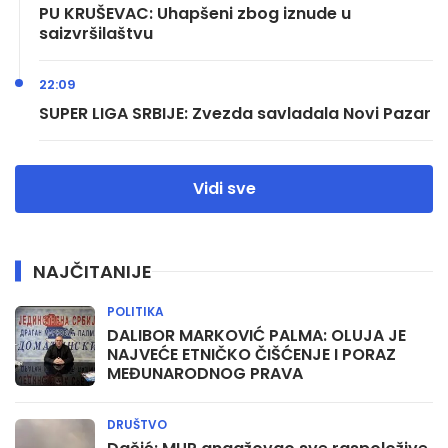
PU KRUŠEVAC: Uhapšeni zbog iznude u
saizvršilaštvu
22:09
SUPER LIGA SRBIJE: Zvezda savladala Novi Pazar
Vidi sve
NAJČITANIJE
POLITIKA
DALIBOR MARKOVIĆ PALMA: OLUJA JE
NAJVEĆE ETNIČKO ČIŠĆENJE I PORAZ
MEĐUNARODNOG PRAVA
DRUŠTVO