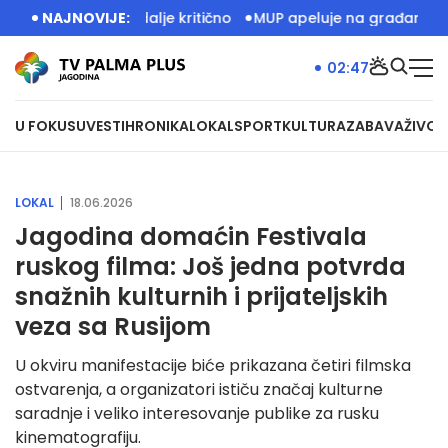
tajima i dalje kritično
NAJNOVIJE:
MUP apeluje na građane da budu opr
02:47
U FOKUSU
VESTI
HRONIKA
LOKAL
SPORT
KULTURA
ZABAVA
ŽIVOT
LOKAL
18.06.2026
Jagodina domaćin Festivala
ruskog filma: Još jedna potvrda
snažnih kulturnih i prijateljskih
veza sa Rusijom
U okviru manifestacije biće prikazana četiri filmska
ostvarenja, a organizatori ističu značaj kulturne
saradnje i veliko interesovanje publike za rusku
kinematografiju.