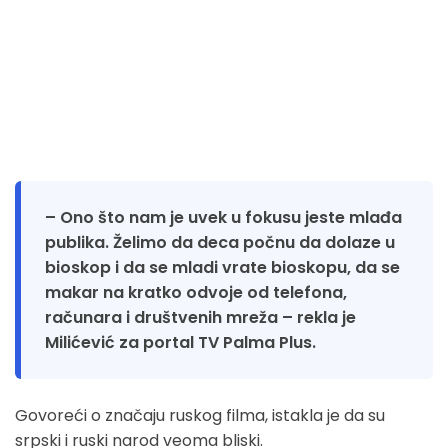
– Ono što nam je uvek u fokusu jeste mlađa
publika. Želimo da deca počnu da dolaze u
bioskop i da se mladi vrate bioskopu, da se
makar na kratko odvoje od telefona,
računara i društvenih mreža – rekla je
Milićević za portal TV Palma Plus.
Govoreći o značaju ruskog filma, istakla je da su
srpski i ruski narod veoma bliski.