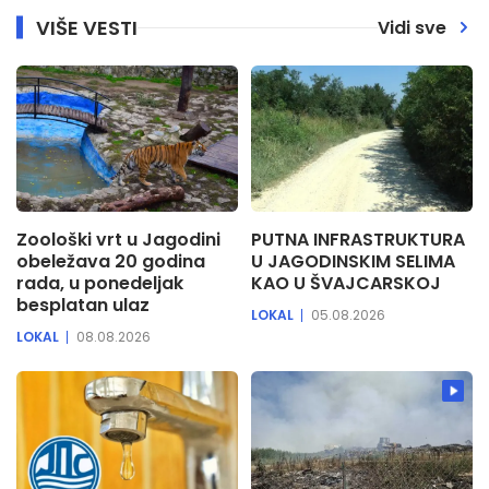
VIŠE VESTI
Vidi sve
Zoološki vrt u Jagodini
PUTNA INFRASTRUKTURA
obeležava 20 godina
U JAGODINSKIM SELIMA
rada, u ponedeljak
KAO U ŠVAJCARSKOJ
besplatan ulaz
LOKAL
05.08.2026
LOKAL
08.08.2026