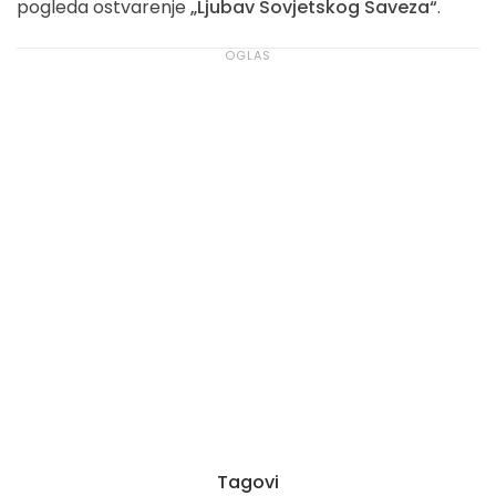
pogleda ostvarenje
„Ljubav Sovjetskog Saveza“
.
Tagovi