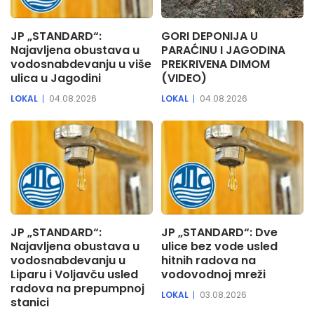
JP „STANDARD“:
GORI DEPONIJA U
Najavljena obustava u
PARAĆINU I JAGODINA
vodosnabdevanju u više
PREKRIVENA DIMOM
ulica u Jagodini
(VIDEO)
LOKAL
04.08.2026
LOKAL
04.08.2026
JP „STANDARD“:
JP „STANDARD“: Dve
Najavljena obustava u
ulice bez vode usled
vodosnabdevanju u
hitnih radova na
Liparu i Voljavču usled
vodovodnoj mreži
radova na prepumpnoj
LOKAL
03.08.2026
stanici