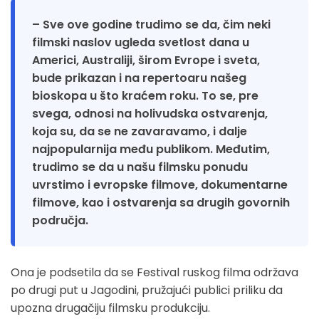
– Sve ove godine trudimo se da, čim neki
filmski naslov ugleda svetlost dana u
Americi, Australiji, širom Evrope i sveta,
bude prikazan i na repertoaru našeg
bioskopa u što kraćem roku. To se, pre
svega, odnosi na holivudska ostvarenja,
koja su, da se ne zavaravamo, i dalje
najpopularnija među publikom. Međutim,
trudimo se da u našu filmsku ponudu
uvrstimo i evropske filmove, dokumentarne
filmove, kao i ostvarenja sa drugih govornih
područja.
Ona je podsetila da se Festival ruskog filma održava
po drugi put u Jagodini, pružajući publici priliku da
upozna drugačiju filmsku produkciju.