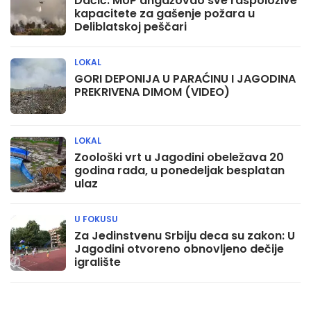
Dačić: MUP angažovao sve raspoložive
kapacitete za gašenje požara u
Deliblatskoj peščari
LOKAL
GORI DEPONIJA U PARAĆINU I JAGODINA
PREKRIVENA DIMOM (VIDEO)
LOKAL
Zoološki vrt u Jagodini obeležava 20
godina rada, u ponedeljak besplatan
ulaz
U FOKUSU
Za Jedinstvenu Srbiju deca su zakon: U
Jagodini otvoreno obnovljeno dečije
igralište