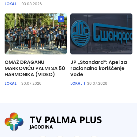
LOKAL
03.08.2026
OMAŽ DRAGANU
JP „Standard“: Apel za
MARKOVIĆU PALMI SA 50
racionalno korišćenje
HARMONIKA (VIDEO)
vode
LOKAL
30.07.2026
LOKAL
30.07.2026