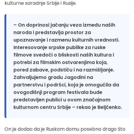
kulturne saradnje Srbije i Rusije.
– On doprinosi jačanju veza između naših
naroda i predstavlja prostor za
upoznavanje i razmenu kulturnih vrednosti.
Interesovanje srpske publike za ruske
filmove svedoči o bliskosti naših kultura i
potrebi za filmskim ostvarenjima koja,
pored zabave, podstiču i na razmišljanje.
Zahvaljujemo gradu Jagodini na
partnerstvu i podršci, koja je omogućila da
ovogodišnji program festivala bude
predstavljen publici u ovom značajnom
kulturnom centru Srbije – rekao je Beljčenko.
On je dodao da je Ruskom domu posebno drago što