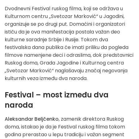
Dvodnevni Festival ruskog filma, koji se održava u
Kulturnom centru „Svetozar Marković“ u Jagodini,
organizuje se po drugi put. Domaćini i organizatori
ističu da je ova manifestacija postala važan deo
kulturne saradnje Srbije i Rusije. Tokom dva
festivalska dana publika će imati priliku da pogleda
filmove namenjene deci i odraslima, dok predstavnici
Ruskog doma, Grada Jagodine i Kulturnog centra
„Svetozar Marković“ naglašavaju značaj negovanja
kulturnih veza između dva naroda.
Festival – most između dva
naroda
Aleksandar Beljčenko
, zamenik direktora Ruskog
doma, istakao je da je Festival ruskog filma tokom
godina prerastao u lepu tradiciju i važan segment