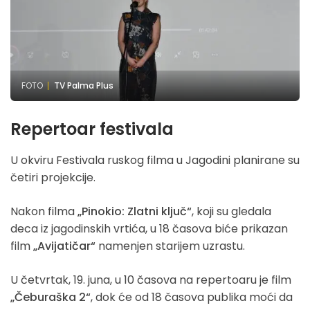
FOTO
TV Palma Plus
Repertoar festivala
U okviru Festivala ruskog filma u Jagodini planirane su
četiri projekcije.
Nakon filma
„Pinokio: Zlatni ključ“
, koji su gledala
deca iz jagodinskih vrtića, u 18 časova biće prikazan
film
„Avijatičar“
namenjen starijem uzrastu.
U četvrtak, 19. juna, u 10 časova na repertoaru je film
„Čeburaška 2“
, dok će od 18 časova publika moći da