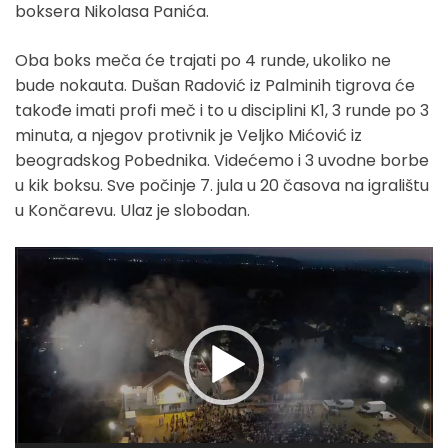
boksera Nikolasa Panića.
Oba boks meča će trajati po 4 runde, ukoliko ne
bude nokauta. Dušan Radović iz Palminih tigrova će
takođe imati profi meč i to u disciplini K1, 3 runde po 3
minuta, a njegov protivnik je Veljko Mićović iz
beogradskog Pobednika. Videćemo i 3 uvodne borbe
u kik boksu. Sve počinje 7. jula u 20 časova na igralištu
u Končarevu. Ulaz je slobodan.
Прегледач
видео
записа