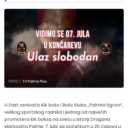
FOTO
TV Palma Plus
U čast osnivača Kik boks i Boks kluba „Palmini tigrovi“,
velikog sportskog radnika i jednog od najvećih
promotera kik boksa na svetu u istoriji Dragana
Markovića Palme, 7. jula, sa početkom u 20 časova u