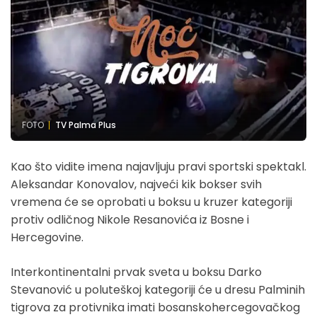
FOTO
TV Palma Plus
Kao što vidite imena najavljuju pravi sportski spektakl.
Aleksandar Konovalov, najveći kik bokser svih
vremena će se oprobati u boksu u kruzer kategoriji
protiv odličnog Nikole Resanovića iz Bosne i
Hercegovine.
Interkontinentalni prvak sveta u boksu Darko
Stevanović u poluteškoj kategoriji će u dresu Palminih
tigrova za protivnika imati bosanskohercegovačkog