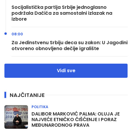
Socijalistička partija Srbije jednoglasno
podržala Dačića za samostalni izlazak na
izbore
08:00
Za Jedinstvenu Srbiju deca su zakon: U Jagodini
otvoreno obnovljeno dečije igralište
Vidi sve
NAJČITANIJE
POLITIKA
DALIBOR MARKOVIĆ PALMA: OLUJA JE
NAJVEĆE ETNIČKO ČIŠĆENJE I PORAZ
MEĐUNARODNOG PRAVA