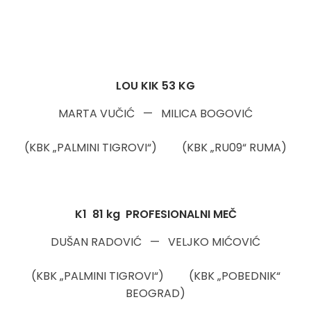
LOU KIK 53 KG
MARTA VUČIĆ — MILICA BOGOVIĆ
(KBK „PALMINI TIGROVI“) (KBK „RU09“ RUMA)
K1 81 kg PROFESIONALNI MEČ
DUŠAN RADOVIĆ — VELJKO MIĆOVIĆ
(KBK „PALMINI TIGROVI“) (KBK „POBEDNIK“
BEOGRAD)