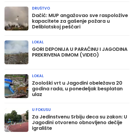
DRUŠTVO
Dačić: MUP angažovao sve raspoložive
kapacitete za gašenje požara u
Deliblatskoj peščari
LOKAL
GORI DEPONIJA U PARAĆINU I JAGODINA
PREKRIVENA DIMOM (VIDEO)
LOKAL
Zoološki vrt u Jagodini obeležava 20
godina rada, u ponedeljak besplatan
ulaz
U FOKUSU
Za Jedinstvenu Srbiju deca su zakon: U
Jagodini otvoreno obnovljeno dečije
igralište