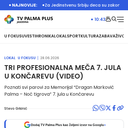
alate Srbija
NAJNOVIJE:
Za Jedinstvenu Srbiju deca su zakon: U Jagodin
10:43
U FOKUSU
VESTI
HRONIKA
LOKAL
SPORT
KULTURA
ZABAVA
ŽIVOT
LOKAL
U FOKUSU
28.06.2026
TRI PROFESIONALNA MEČA 7. JULA
U KONČAREVU (VIDEO)
Poznati svi parovi za Memorijal “Dragan Marković
Palma – Noć tigrova” 7. jula u Končarevu
Stevo Grkinić
Dodaj TV Palma Plus kao željeni izvor na Googlu
+