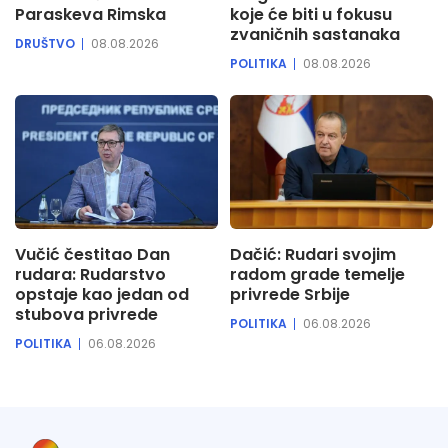
Paraskeva Rimska
koje će biti u fokusu
zvaničnih sastanaka
DRUŠTVO
08.08.2026
POLITIKA
08.08.2026
Vučić čestitao Dan
Dačić: Rudari svojim
rudara: Rudarstvo
radom grade temelje
opstaje kao jedan od
privrede Srbije
stubova privrede
POLITIKA
06.08.2026
POLITIKA
06.08.2026