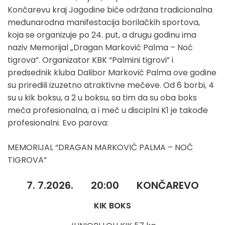
Končarevu kraj Jagodine biće održana tradicionalna
međunarodna manifestacija borilačkih sportova,
koja se organizuje po 24. put, a drugu godinu ima
naziv Memorijal „Dragan Marković Palma – Noć
tigrova”. Organizator KBK “Palmini tigrovi” i
predsednik kluba Dalibor Marković Palma ove godine
su priredili izuzetno atraktivne mečeve. Od 6 borbi, 4
su u kik boksu, a 2 u boksu, sa tim da su oba boks
meča profesionalna, a i meč u disciplni K1 je takođe
profesionalni. Evo parova:
MEMORIJAL “DRAGAN MARKOVIĆ PALMA – NOĆ
TIGROVA”
7. 7.2026. 20:00 KONČAREVO
KIK BOKS