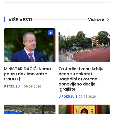
VIŠE VESTI
Vidi sve
MINISTAR DAČIĆ: Nema
Za Jedinstvenu Srbiju
pauzu dok ima vatre
deca su zakon: U
(VIDEO)
Jagodini otvoreno
obnovljeno dečije
U FOKUSU
09.08.2026
igralište
U FOKUSU
09.08.2026