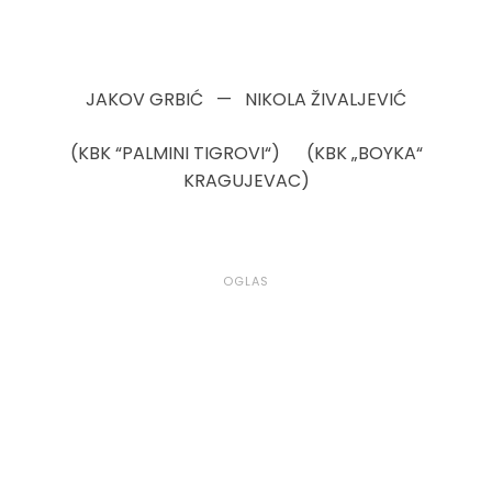
JAKOV GRBIĆ — NIKOLA ŽIVALJEVIĆ
(KBK “PALMINI TIGROVI“) (KBK „BOYKA“
KRAGUJEVAC)