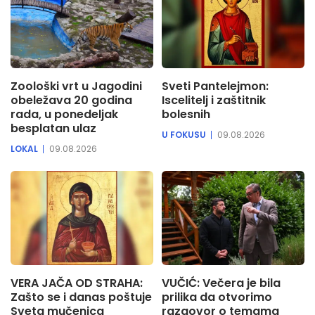
Zoološki vrt u Jagodini
Sveti Pantelejmon:
obeležava 20 godina
Iscelitelj i zaštitnik
rada, u ponedeljak
bolesnih
besplatan ulaz
U FOKUSU
09.08.2026
LOKAL
09.08.2026
VERA JAČA OD STRAHA:
VUČIĆ: Večera je bila
Zašto se i danas poštuje
prilika da otvorimo
Sveta mučenica
razgovor o temama